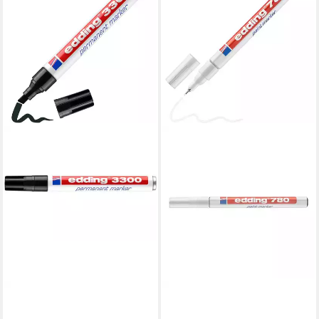
EDDING
EDDING
Permanentmarker
Lackmarker 780