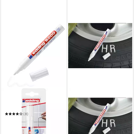
EDDING
Marker Fugenmarker 8200
für Sanitärfugen in Weiß 2
bis 4 mm
(8)
ab 7,14 €
in 4-5 Werktagen bei dir