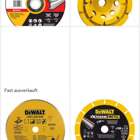
ab 34,25 €
42 (gekröpft) DX7
lieferbar - in 2-3 Werktagen bei dir
14,15 €
lieferbar - in 3-4 Werktagen bei dir
Fast ausverkauft
DEWALT
DEWALT
Trennscheiben DEWALT
Trennscheiben DEWALT
Diamanttrennscheibe Eco4
Diamanttrennscheibe
250 mm DT3734-XJ
180x1.5mm
53,99 €
44,49 €
lieferbar - in 3-4 Werktagen bei dir
lieferbar - in 3-4 Werktagen bei dir