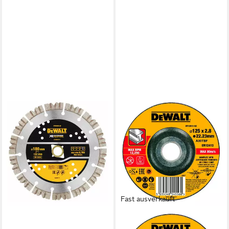
DEWALT
Trennscheiben DEWALT XR
EXTREME RUNTIME
Diamanttrennscheibe
58,57 €
lieferbar - in 3-4 Werktagen bei dir
Fast ausverkauft
DEWALT