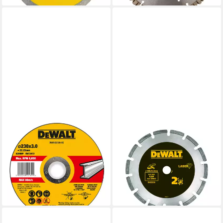
DEWALT
DEWALT
Trennscheibe DEWALT High
Trennscheiben DEWALT
Performance Trennscheibe
Diamanttrennscheibe
230x3x22,23mm Metall Typ
LaserHP2 230 mm DT3773-
42 (gekr
XJ
13,97 €
102,70 €
lieferbar - in 3-4 Werktagen bei dir
lieferbar - in 3-4 Werktagen bei dir