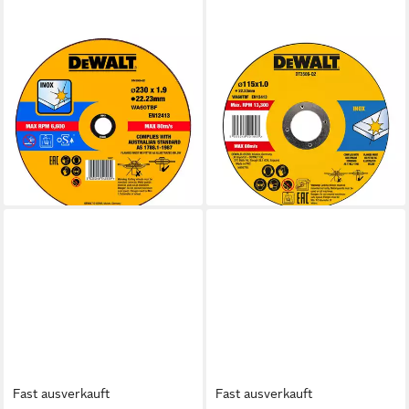
DEWALT
DEWALT
Trennscheibe DEWALT High
Trennscheibe Standard
Performance Trennscheibe
Edelstahl-Trennscheibe Inox
Edelstahl flach 230x1,9mm
Typ 41 115x1x22,23 mm 10-
14,03 €
er Dose, (10-tlg)
lieferbar - in 3-4 Werktagen bei dir
ab 7,52 €
(0,75 €/ 1 Stk)
lieferbar - in 2-3 Werktagen bei dir
Fast ausverkauft
Fast ausverkauft