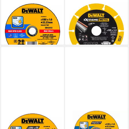
DEWALT
DEWALT
Trennscheibe DEWALT High
Trennscheiben DEWALT
Performance Trennscheibe
Diamanttrennscheibe
Edelstahl flach 180x1,6mm
125x1.3mm
13,48 €
32,76 €
lieferbar - in 3-4 Werktagen bei dir
lieferbar - in 3-4 Werktagen bei dir