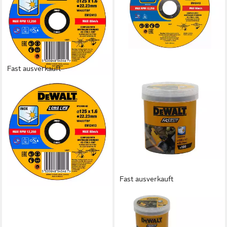
Fast ausverkauft
DEWALT
Trennscheibe DEWALT High
Performance Trennscheibe
Edelstahl flach 125x1,6mm
12,84 €
lieferbar - in 3-4 Werktagen bei dir
Fast ausverkauft
DEWALT
Trennscheibe 125x1x22,23
mm Inox, Ø 125 mm, (Set),