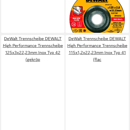
Trennscheibe DEWALT High
Performance Trennscheibe
Metall gekröpft 125x2,8mm
13,39 €
lieferbar - in 3-4 Werktagen bei dir
DeWalt Trennscheibe DEWALT
DeWalt Trennscheibe DEWALT
High Performance Trennscheibe
High Performance Trennscheibe
125x3x22,23mm Inox Typ 42
115x1,2x22,23mm Inox Typ 41
(gekröp
(flac