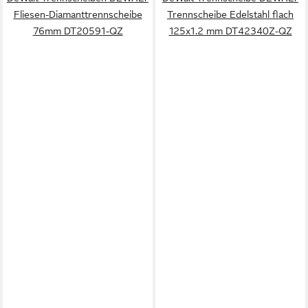
Fliesen-Diamanttrennscheibe
Trennscheibe Edelstahl flach
76mm DT20591-QZ
125x1.2 mm DT42340Z-QZ