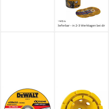
125x1 mm, Ø Bohrung: 22,23
mm
57,99 €
UVP
106,98 €
-46%
lieferbar - in 2-3 Werktagen bei dir
DEWALT
DEWALT
Trennscheibe DEWALT
Schleifteller
EXTREME Trennscheibe
Diamanttopfscheibe Doppelt
230x3x22,23mm Metall Typ
125 mm DT3796-QZ