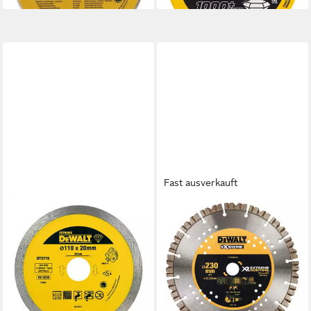
Fast ausverkauft
DEWALT
DEWALT
Trennscheiben DEWALT
Trennscheiben DEWALT
Diamanttrennscheibe
Diamanttrennscheibe
DWC410 Granit 110 mm
230/22.2 mm DT40260-QZ
68,98 €
DT3715-QZ
lieferbar - in 3-4 Werktagen bei dir
45,70 €
lieferbar - in 3-4 Werktagen bei dir