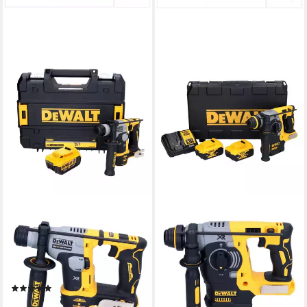
DEWALT
DEWALT
Akku-Bohrhammer DCH 172
Akku-Kombibohrhammer DCH
Akku Bohrhammer 18 V 16
273 P2 Akku Kombihammer
mm 1,4 Joule SDS plus
18 V 2,1 J SDS Plus Brushless
Brushless + 1x
+ 2x Akku
(1)
432,68 €
269,37 €
lieferbar - in 2-3 Werktagen bei dir