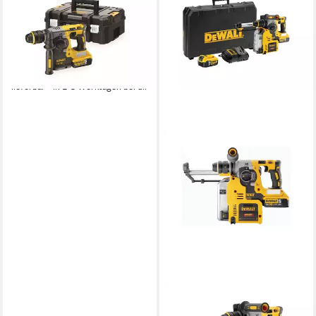
Akku-Kombibohrhammer 18V
/ 5,0Ah, 18 V, max. 1100
U/min, (Akku-Komplettset)
ab 539,99 €
UVP
758,03 €
-29%
lieferbar - in 2-3 Werktagen bei dir
DEWALT
Akku-Kombibohrhammer 18V