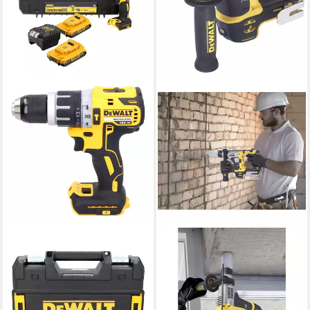
DEWALT
DEWALT
Akku-Schlagbohrschrauber
Bohrhammer DEWALT SDS-
DCD 796 D2T Akku
Plus-Akku-Bohrhammer 18
Schlagbohrschrauber 18 V 70
V/DC Li-Ion 650 W
Nm Brushless + 2x Akkus
bürstenlos