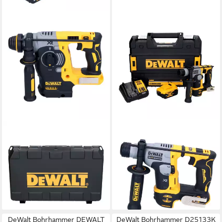
DEWALT
DEWALT
Akku-Kombibohrhammer DCH
Akku-Bohrhammer DCH 172
273 M2 Akku Kombihammer
P1 Akku Bohrhammer 18 V 16
18 V 2,1 J SDS Plus Brushless
mm 1,4 Joule SDS plus
+ 2x Akku
Brushless
419,57 €
303,79 €
lieferbar - in 2-3 Werktagen bei dir
lieferbar - in 2-3 Werktagen bei dir
DeWalt Bohrhammer DEWALT
DeWalt Bohrhammer D25133K