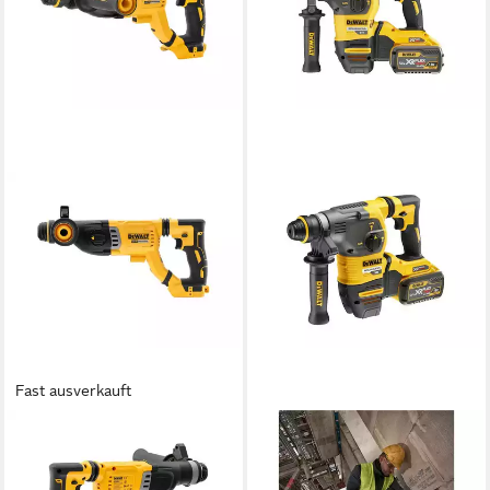
Fast ausverkauft
DEWALT
DEWALT
Akku-Kombibohrhammer
Akku-Kombibohrhammer
SDS-plus 28 mm, 18V,
Flexvolt SDS-plus, 54V, 54 V,