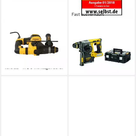
Fast ausverkauft
DEWALT
DEWALT
Kombihammer SDS-plus
Bohrhammer DEWALT Akku-
30mm 950Watt, 950 W
Kombihammer 18V
Motorleistung, 3,5 Joule
DCH273NT-XJ Solo
ab 269,00 €
ab 271,19 €
UVP
427,21 €
lieferbar - in 2-3 Werktagen bei dir
-37%
lieferbar - in 2-3 Werktagen bei dir