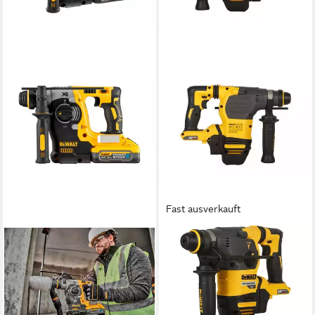
Fast ausverkauft
DEWALT
DEWALT
Akku-Kombibohrhammer
Akku-Kombibohrhammer
18V/5Ah SDS-plus, 18 V, max.
Flexvolt SDS-plus, 54V, Ba,
1165 U/min, (Basisversion /
max. 1000 U/min, ohne Akku
Solo-Gerät im Koffer, Ohne
und Ladegerät, inkl. T STAK-