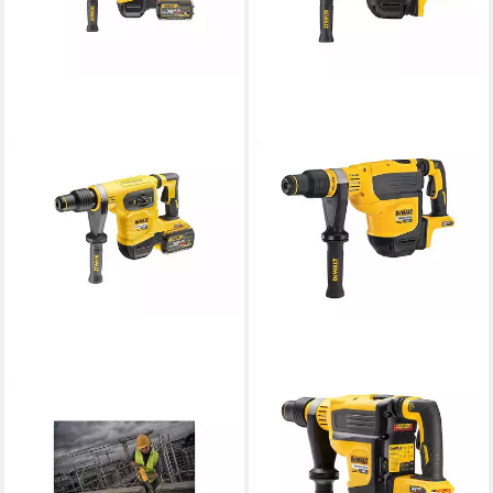
DEWALT
DEWALT
Akku-Kombibohrhammer
Akku-Kombibohrhammer
Flexvolt SDS-max, 54 V, max.
Flexvolt SDS-max, Basis, 54 V,
540 U/min, (Set, 5-tlg), mit 6,1
max. 380 U/min, mit 10,5