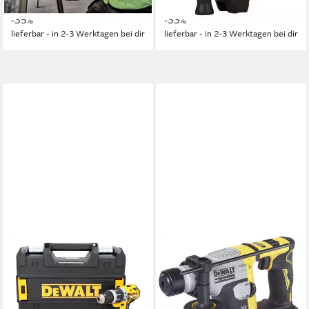
529,99 €
ab 389,99 €
Akku und Ladegerät, inklusive
UVP
821,10 €
Box Vl
UVP
581,91 €
Transportkoffer)
-35%
-33%
lieferbar - in 2-3 Werktagen bei dir
lieferbar - in 2-3 Werktagen bei dir