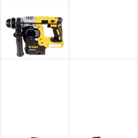
DEWALT
Akku-Kombibohrhammer DCH
273 NT Akku Kombihammer
18V 2,1J SDS-Plus Brushless
+ TSTAK + 5x
294,31 €
lieferbar - in 2-3 Werktagen bei dir
DEWALT