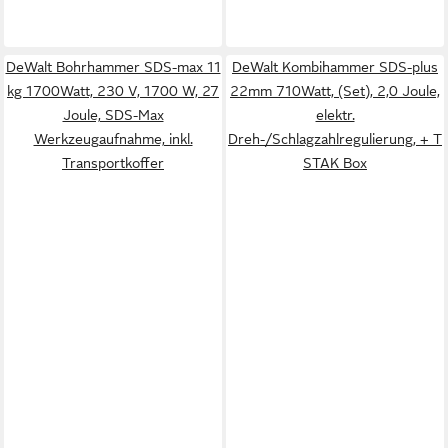
DeWalt Bohrhammer SDS-max 11
DeWalt Kombihammer SDS-plus
kg 1700Watt, 230 V, 1700 W, 27
22mm 710Watt, (Set), 2,0 Joule,
Joule, SDS-Max
elektr.
Werkzeugaufnahme, inkl.
Dreh-/Schlagzahlregulierung, + T
Transportkoffer
STAK Box