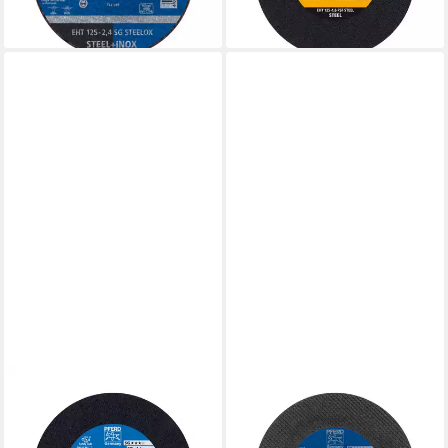
ab 79,13 €
53,11 €
lieferbar - in 3-4 Werktagen bei dir
lieferbar - in 3-4 Werktagen bei dir
PFERD
PFERD
Trennscheibe PFERD TOOLS
Trennscheibe PFERD TOOLS
Trennscheibe EHT
Trennscheibe EHT