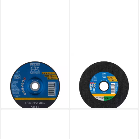
PFERD
PFERD
Schleifscheibe PFERD TOOLS
Trennscheibe PFERD TOOLS
Schruppscheibe E
Trennscheibe EHT
180x7,2x22,23 mm
125x1,0x22,23 mm gerade
Universallinie PSF STEEL
Uni.-Linie PSF AL
ab 5,98 €
ab 50,99 €
lieferbar in 5 Wochen
lieferbar - in 2-3 Werktagen bei dir