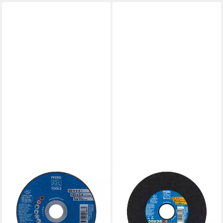
PFERD
PFERD
Trennscheibe PFERD TOOLS
Trennscheibe PFERD TOOLS
Trennscheibe EHT
Trennscheibe EHT
125x2,4x22,23 mm gerade
125x1,6x22,23 mm gerade
Leistungslinie SG
Universallinie PS