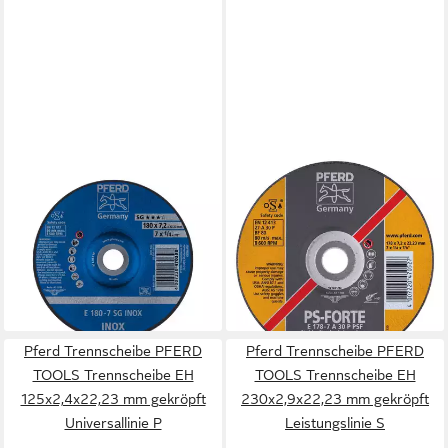
PFERD
PFERD
Schleifscheibe PFERD TOOLS
Schruppscheibe, Ø 125 mm,
Schruppscheibe E
A30PPS 125 x 7 mm gekröpft
ab 4,98 €
180x7,2x22,23 mm
lieferbar - in 2-3 Werktagen bei dir
Leistungslinie SG INOX f
ab 8,98 €
lieferbar - in 2-3 Werktagen bei dir
Pferd Trennscheibe PFERD
Pferd Trennscheibe PFERD
TOOLS Trennscheibe EH
TOOLS Trennscheibe EH
125x2,4x22,23 mm gekröpft
230x2,9x22,23 mm gekröpft
Universallinie P
Leistungslinie S