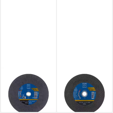
PFERD
PFERD
Trennscheibe PFERD TOOLS
Trennscheibe PFERD TOOLS
Trennscheibe Metallkreissäge
Trennscheibe EHT
T 350x2,8x25,4 mm Uni.-
230x1,9x22,23 mm gerade
Linie
Universallinie PS
ab 72,55 €
ab 5,98 €
lieferbar - in 3-4 Werktagen bei dir
lieferbar - in 2-3 Werktagen bei dir