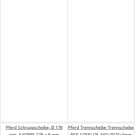
Pferd Schruppscheibe, Ø 178
Pferd Trennscheibe Trennscheibe
mm, A30PPS 178 x 8 mm
PSF STEELOX A60 Ø115x1mm