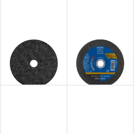
PFERD
PFERD
Trennscheiben PFERD
Trennscheibe PFERD TOOLS
TOOLS Klein-Trennscheibe
Trennscheibe EHT
EHT 70x1,0x10mm gerade
180x1,6x22,23 mm gerade
Leistungslinie S
Universallinie PS
ab 133,61 €
ab 64,78 €
lieferbar - in 3-4 Werktagen bei dir
lieferbar - in 3-4 Werktagen bei dir