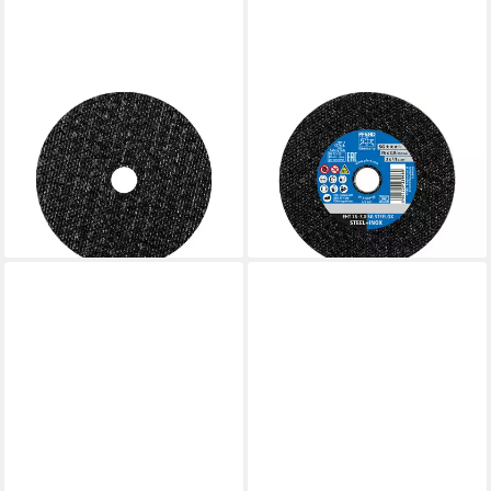
PFERD
PFERD
Trennscheiben PFERD
Trennscheiben PFERD
TOOLS Klein-Trennscheibe
TOOLS Klein-Trennscheibe
EHT 70x2,0x10mm gerade
EHT 76x3,0x10mm gerade
Leistungslinie S
Leistungslinie S
133,89 €
142,98 €
lieferbar - in 3-4 Werktagen bei dir
lieferbar - in 3-4 Werktagen bei dir