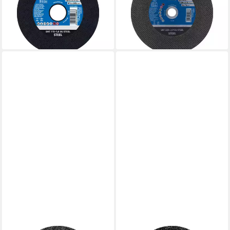
115x1,6x22,23 mm gerade
230x2,9x22,23 mm gerade
Leistungslinie SG
Leistungslinie SG
60,57 €
173,04 €
lieferbar - in 3-4 Werktagen bei dir
lieferbar - in 3-4 Werktagen bei dir
PFERD
PFERD