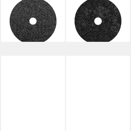
Trennscheiben PFERD
Trennscheiben PFERD
TOOLS Klein-Trennscheibe
TOOLS Klein-Trennscheibe
EHT 70x1,4x10mm gerade
EHT 65x1,4x10mm gerade
Leistungslinie S
Leistungslinie S
133,61 €
120,33 €
lieferbar - in 3-4 Werktagen bei dir
lieferbar - in 3-4 Werktagen bei dir