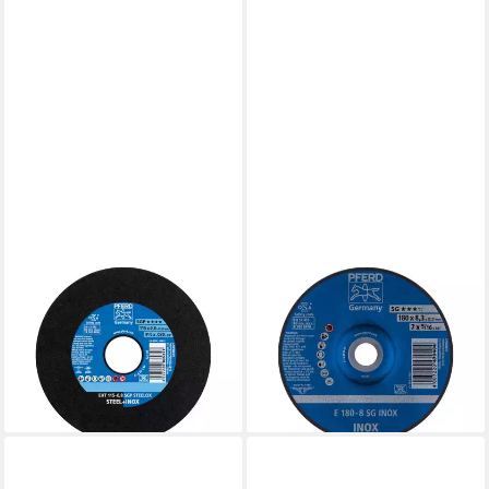
PFERD
PFERD
Trennscheibe PFERD TOOLS
Schleifscheibe PFERD TOOLS
Trennscheibe EHT
Schruppscheibe E
115x0,8x22,23 mm gerade
180x8,3x22,23 mm
Speziallinie SGP
Leistungslinie SG INOX f
ab 5,98 €
ab 9,98 €
lieferbar - in 2-3 Werktagen bei dir
lieferbar - in 2-3 Werktagen bei dir