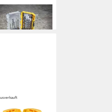
llbohrer DEWALT Metallbohrer-
HSS-G 10-tlg. Sechsk.
8 €
rbar - in 3-4 Werktagen bei dir
ausverkauft
ALT