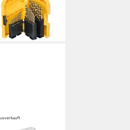
llbohrer Indexkassette HSS-G,
, 23-teilig, inkl.
bewahrungsbox
4,99 €
UVP
118,88 €
%
rbar - in 2-3 Werktagen bei dir
ausverkauft
ALT