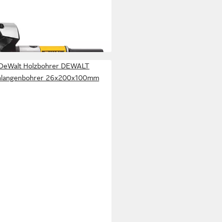
bohrer DEWALT Rapidbohrer
m
8,94 €
rbar - in 2-3 Werktagen bei dir
DeWalt Holzbohrer DEWALT
hlangenbohrer 26x200x100mm