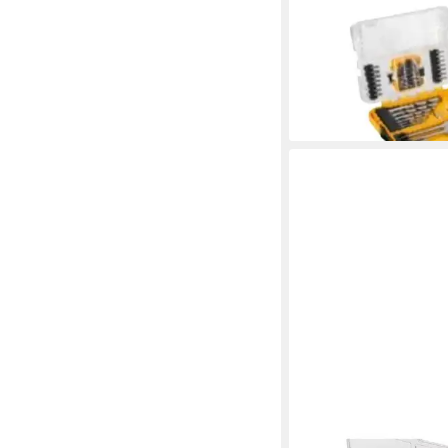
DEWALT
Bohrer- und Bit-Set 
(55-tlg), 55 Stück
28,62 €
lieferbar - in 2-3 Werktag
DEWALT