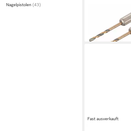
Metallbohrer DEWALT
Nagelpistolen
HSS-G, 2x2,5mm, Sec
10,33 €
lieferbar - in 3-4 Werktag
Fast ausverkauft
DEWALT