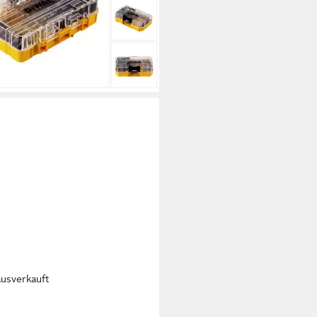
oughcase
0 €
rbar - in 2-3 Werktagen bei dir
ausverkauft
ALT