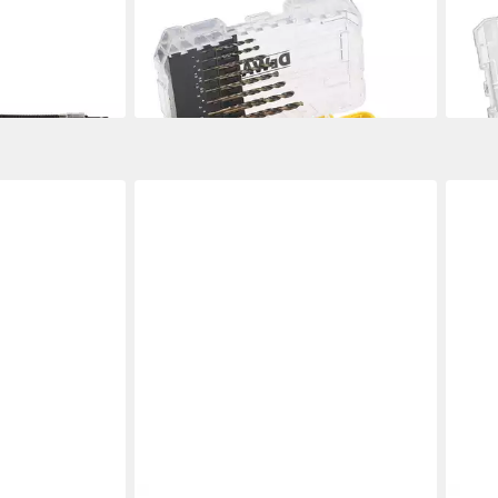
 DEWALT
Metallbohrer DEWALT Metallbohrer-
Hol
lg. Set
Set 23-tlg. HSS-G
IMPA
35,73 €
44,0
en bei dir
lieferbar - in 3-4 Werktagen bei dir
liefe