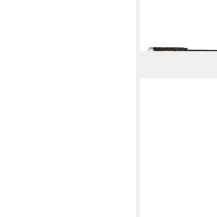
Bohrer- und Bit-Set
Winkelbohrvorsatz, 3-t
52,92 €
lieferbar - in 3-4 Werktag