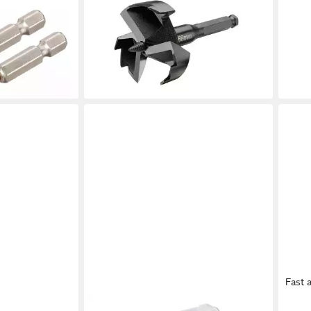
 Metallbohrer
Spiralbohrer 68mm, für den Einsatz
Meta
hskant 2 Stk
in Bohrmaschinen (Akku & Kabel)
(Set)
ab 32,94 €
Auf
en bei dir
lieferbar - in 2-3 Werktagen bei dir
ab 7
-37
liefe
Fast 
DEWALT
DEW