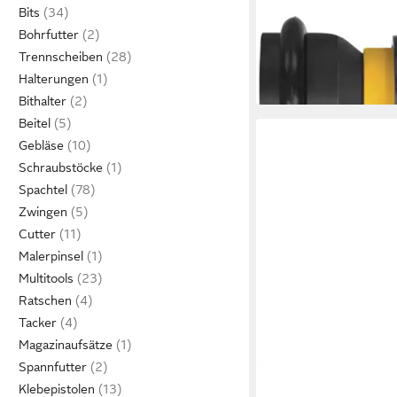
Bohrfutter DEWALT A
Bits
DT7508, 1/2" 4-kant 
Bohrfutter
20,19 €
Trennscheiben
lieferbar - in 3-4 Werktag
Halterungen
Bithalter
Beitel
Gebläse
Schraubstöcke
Spachtel
Zwingen
Cutter
Malerpinsel
Multitools
Ratschen
Tacker
Magazinaufsätze
Spannfutter
DEWALT
Klebepistolen