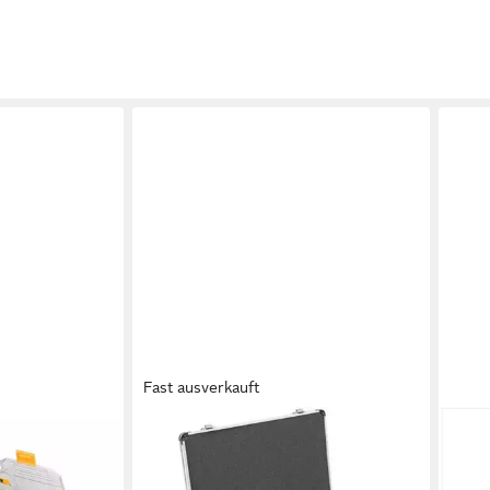
Fast ausverkauft
DEWALT
DEW
niversal-Set
Bohrer- und Meißelsatz Set 15-tlg.
Bohr
bel, (Set),
SDS-plus, (Set), Ø 5, 5.5, 6, 7, 8, 10,
Stei