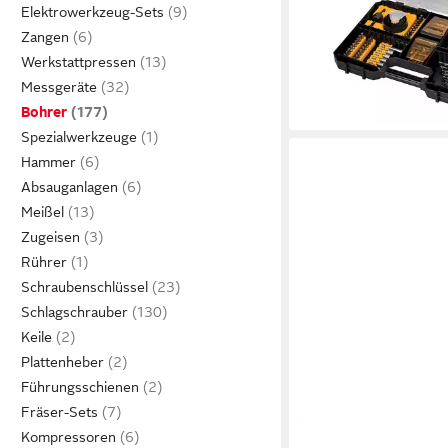
Elektrowerkzeug-Sets
Stein- und Metallbohr
Zangen
Steckschlüssel u. Sc
ab 49,99 €
UVP
70,69 
Werkstattpressen
-29%
Messgeräte
lieferbar - in 2-3 Werktag
Bohrer
Spezialwerkzeuge
Hammer
Absauganlagen
Meißel
Zugeisen
Rührer
Schraubenschlüssel
Schlagschrauber
Keile
Plattenheber
Führungsschienen
Fräser-Sets
DEWALT
Kompressoren