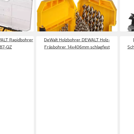
-Set DT90017,
Bohrer- und Bitset HSS-CO
Holz
)
Metallbohrer-Satz DT4957, 29-teilig
92m
141,86 €
ab 4
en bei dir
lieferbar - in 3-4 Werktagen bei dir
liefe
ALT Rapidbohrer
DeWalt Holzbohrer DEWALT Holz-
87-QZ
Fräsbohrer 14x406mm schlagfest
Sc