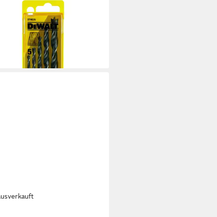
ALT
bohrer Set CV-Holzb. 4-10 (5-
 DT4535-QZ
2 €
rbar in 5 Wochen
ausverkauft
ALT