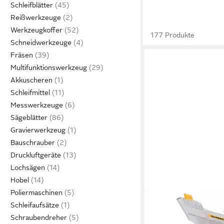
Schleifblätter
Reißwerkzeuge
Werkzeugkoffer
177 Produkte
Schneidwerkzeuge
Fräsen
Multifunktionswerkzeug
Akkuscheren
Schleifmittel
Messwerkzeuge
Sägeblätter
Gravierwerkzeug
Bauschrauber
Druckluftgeräte
Lochsägen
Hobel
Poliermaschinen
DEWALT
Schleifaufsätze
Bohrer- und Bit-Set U
Schraubendreher
100-tlg. TSTAK kompati