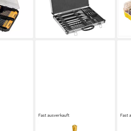
er, Lochsägen,
(110mm) / Ø 6, 8, 10 (160mm) / Ø
in T
18,3
hraubendreher
14mm x 210mm
liefe
54,99 €
€
UVP
86,39 €
-36%
en bei dir
lieferbar - in 2-3 Werktagen bei dir
Fast ausverkauft
Fast 
DEWALT
DEW