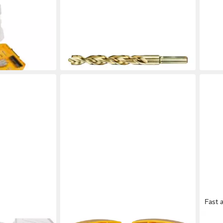
DEWALT
DEW
DT70757-QZ,
Metallbohrer DEWALT Metallbohrer
Holz
HSS-Co 6,8x109x66 mm DT4910-
tlg)
15,3
QZ
en bei dir
liefe
15,95 €
lieferbar - in 3-4 Werktagen bei dir
Fast 
DEWALT
DEW