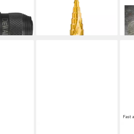
dapter
Universalbohrer DEWALT
Meta
auf 1/4"
Stufenbohrer HSS-G 6-18 mm
Set 
39,9
DT5027-QZ
en bei dir
liefe
34,37 €
lieferbar - in 3-4 Werktagen bei dir
Fast 
DEWALT
DEW