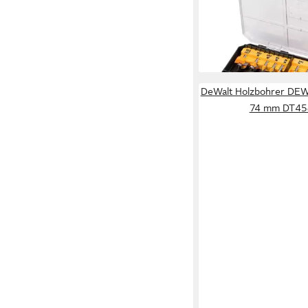
Fräse DEWALT Fräser
22-teilig, (8mm Schaft
168,93 €
lieferbar - in 2-3 Werktag
DeWalt Holzbohrer DEW
74 mm DT45