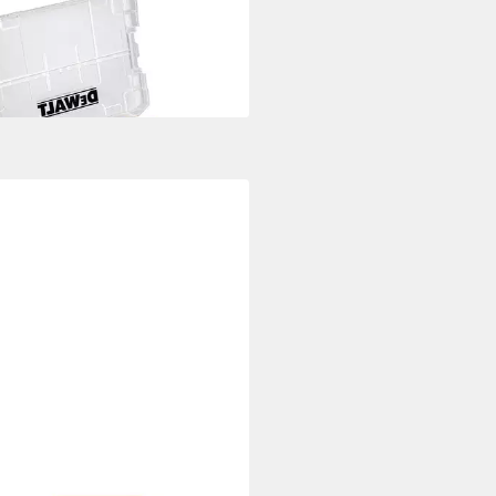
zbohrer DEWALT EXTREME
CT® Holz-Fräsbohrer-Set 9-tlg.
3 €
rbar - in 3-4 Werktagen bei dir