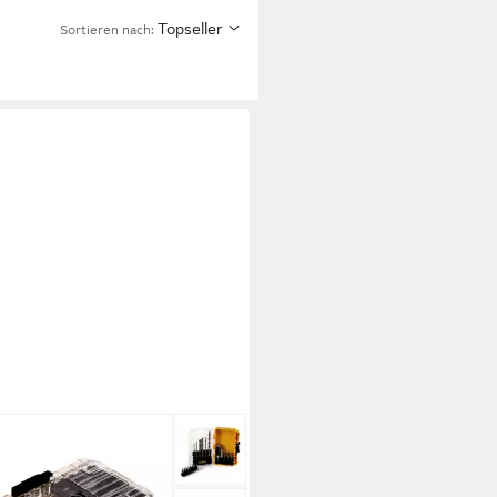
Topseller
Sortieren nach:
ALT
ersatz DT 70712 Bit und
nbohrer Set 19-tlg. 1/4" Extreme