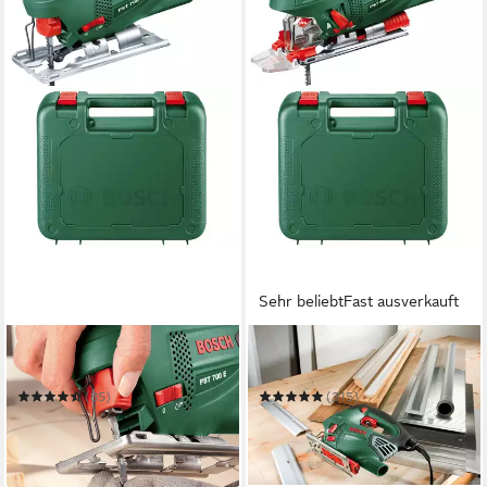
Sehr beliebt
Fast ausverkauft
BOSCH HOME & GARDEN
BOSCH HOME & GARDEN
Stichsäge PST 700 E
Stichsäge PST 900 PEL
(85)
(315)
68,14 €
89,99 €
UVP
94,99 €
UVP
128,98 €
-28%
-30%
in 1-2 Werktagen bei dir
in 1-2 Werktagen bei dir