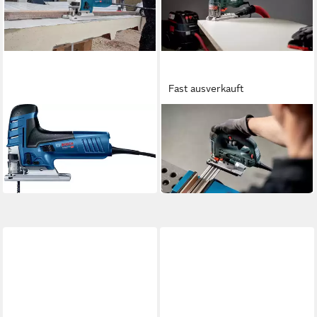
Fast ausverkauft
BOSCH PROFESSIONAL
METABO
Stichsäge »GST 150 CE«
Stichsäge STEB 100 Quick
179,00 €
171,98 €
UVP
315,35 €
in 4-5 Werktagen bei dir
-43%
in 1-2 Werktagen bei dir