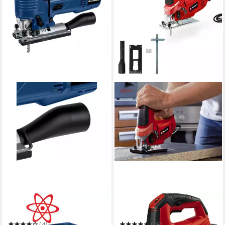
EINHELL
EINHELL
Stichsäge D-PS 750
Stichsäge TH-JS 85
(4)
(46)