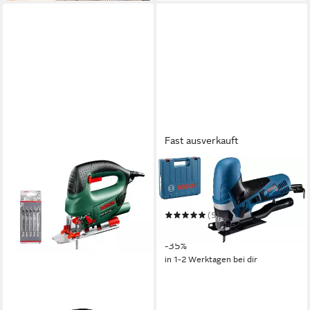
Fast ausverkauft
BOSCH PROFESSIONAL
Stichsäge GST 90 E
Professional
(5)
143,40 €
UVP
220,15 €
-35%
in 1-2 Werktagen bei dir