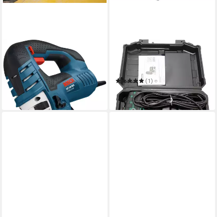
BOSCH PROFESSIONAL
PARKSIDE
Stichsäge GST 150 BCE
Pendelhubstichsäge Elektro
Professional
Stichsäge PSTK 800 im
206,03 €
Transportkoffer - 800 Watt
UVP
318,92 €
(1)
84,90 €
-35%
in 2-3 Werktagen bei dir
in 1-2 Werktagen bei dir