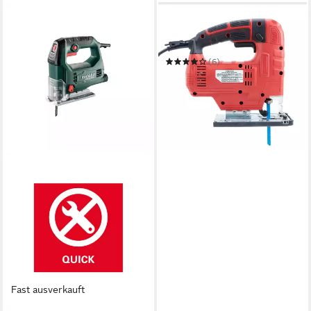
AREBOS
Stichsäge 710W, 45° Links-
Rechts neigbar, Schneller
Sägeblattwechsel
(6)
39,90 €
in 3-4 Werktagen bei dir
Fast ausverkauft