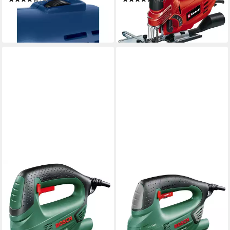
29,90 €
56,56 €
UVP
39,95 €
UVP
65,95 €
-25%
-14%
in 3-4 Werktagen bei dir
in 3-4 Werktagen bei dir