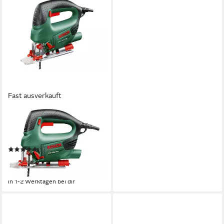
Fast ausverkauft
BOSCH HOME & GARDEN
Pendelhubstichsäge PST 800
PEL
(199)
90,68 €
UVP
122,99 €
-26%
in 1-2 Werktagen bei dir