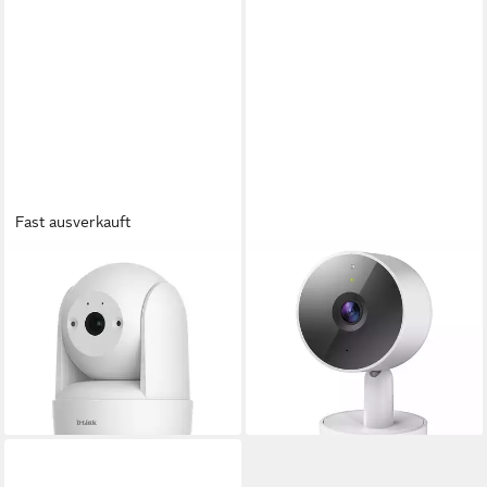
Fast ausverkauft
D-LINK
D-LINK
Überwachungskamera DCS-
Überwachungskamera DCS-
6501LH/EC1 2K Wi-Fi
8350LH Cube-Kamera (4 MP,
Kamera (WiFi 6 (802.11ax)
108°, IR-LED 7m, WiFi)
ab 108,64 €
WPA3)
lieferbar - in 2-3 Werktagen bei dir
ab 54,40 €
lieferbar - in 3-4 Werktagen bei dir