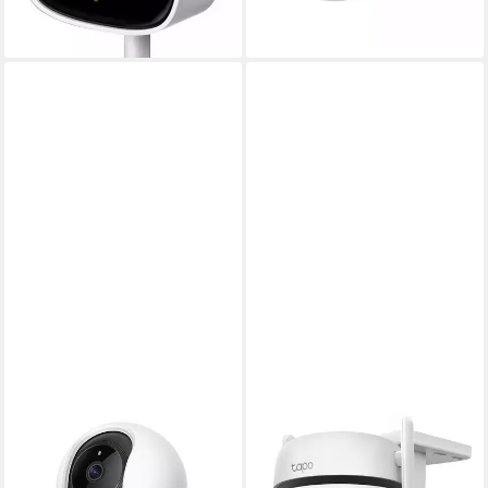
-30%
lieferbar - in 3-4 Werktagen bei dir
TP-LINK
TP-LINK
Smart Home Kamera Tapo
Überwachungskamera Tapo
TC70 (Innenbereich,
C520WS Outdoor Pan/Tilt