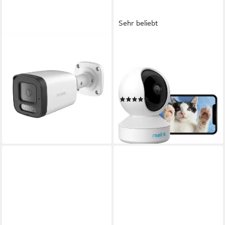
Sehr beliebt
D-LINK
REOLINK
Überwachungskamera BCB-
Überwachungskamera E1
P01 Bullet Kamera 2 MP (95°,
3MP WLAN IP (Indoor,
IR-LED 30m)
Packung, 1-tlg., 355° Schwenk
121,22 €
& 50° Neigung, Pan-Tilt,2,4-
lieferbar - in 4-5 Werktagen bei dir
(20)
GHz-
ab 34,99 €
UVP
44,99 €
WLAN,Bewegungserkennung,Bidi
-22%
Audio)
lieferbar - in 3-4 Werktagen bei dir