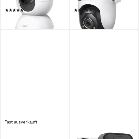
Integrierte Sirene)
Security IP (Außenbereich)
(15)
(3)
ab 38,94 €
79,99 €
lieferbar - in 4-5 Werktagen bei dir
leider ausverkauft
Fast ausverkauft
BLINK
BLINK