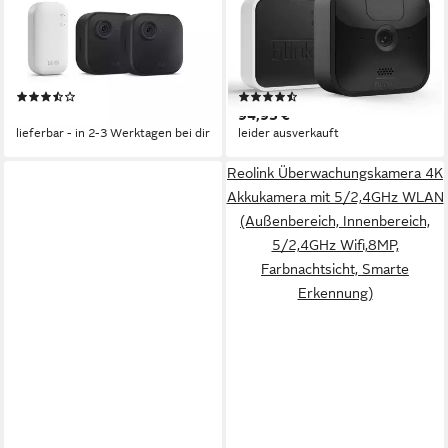
IP-Überwachungskamera
IP-Überwachungskamera
Kamera Outdoor 4
Outdoor 1er Kamera Set
Sicherheitskamera 2-Kamera-
(Innenbereich, Außenbereich,
System
1-tlg., Set, inkl. Sync Modul,
(4)
(4)
Überwachungskamera
integriertes Mikrofon)
99,99 €
94,95 €
(Innenbereich, Außenbereich,
lieferbar - in 2-3 Werktagen bei dir
leider ausverkauft
Set, Set, inkl. Sync Modul
Core, integriertes Mikrofon)
Reolink Überwachungskamera 4K
Akkukamera mit 5/2,4GHz WLAN
(Außenbereich, Innenbereich,
5/2,4GHz Wifi,8MP,
Farbnachtsicht, Smarte
Erkennung)