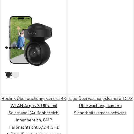
REOLINK
Überwachungskamera 4K
8MP PTZ Wi-Fi-6
(Außenbereich, Smarter
Erkennung,3X optischer
(4)
Zoom,Auto-Tracking, Farbige
118,99 €
UVP
159,99 €
Nachtsicht)
-26%
lieferbar - in 3-4 Werktagen bei dir
Reolink Überwachungskamera 4K
Tapo Überwachungskamera TC72
WLAN Argus 3 Ultra mit
Überwachungskamera
Solarpanel (Außenbereich,
Sicherheitskamera schwarz
Innenbereich, 8MP
Farbnachtsicht,5/2,4 GHz