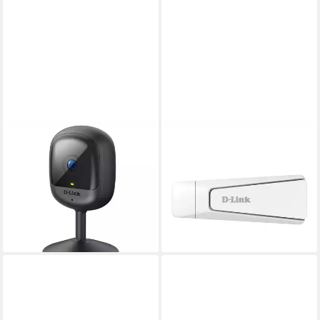
D-LINK
D-LINK
Überwachungskamera DCS-
Wifi USB Adapter AX18U
6100LHV2/E Cube Kamera 2
WLAN-Repeater
ab 50,70 €
MP, 110°, IR-LED 5m, WiFi
lieferbar - in 3-4 Werktagen bei dir
ab 33,84 €
UVP
61,52 €
-45%
lieferbar - in 3-4 Werktagen bei dir