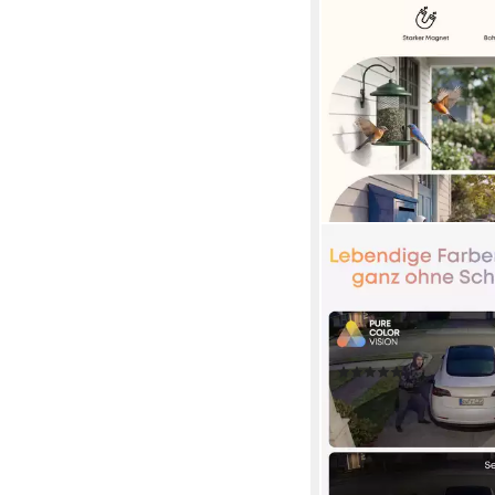
EUFY SECURITY
Überwachungskamera
Kabellose Überwachu
Außen & Innen, Magne
Halterung (Außenbereic
(1)
Nachtsicht)
ab 69,00 €
UVP
99,99 
-31%
lieferbar - in 2-3 Werktag