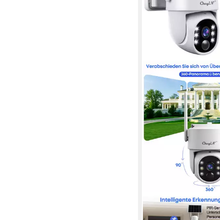
CKEYIN
Überwachungskamera