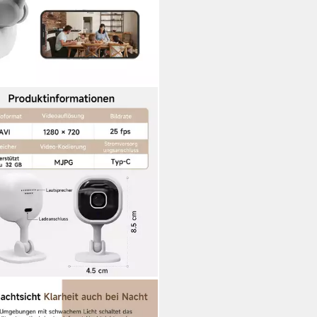
X
wachungskamera Innen HD