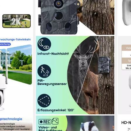
CASATIVO
AIMA
 außen 360°-
Wildkamera Full-HD-Wildkamera 24
Über