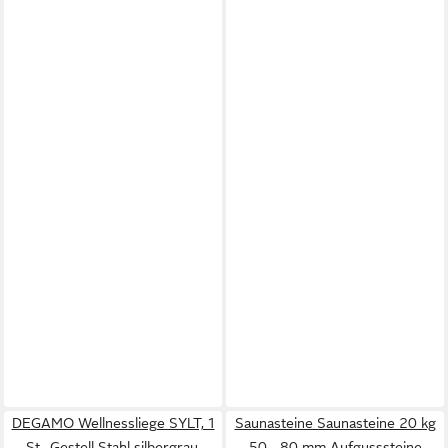
DEGAMO Wellnessliege SYLT, 1
Saunasteine Saunasteine 20 kg
St., Gestell Stahl silbergrau,
50 - 80 mm Aufgusssteine