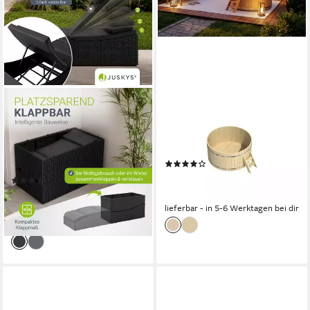
JUSKYS
FINNTHERM
Wellnessliege Lamia,
Badebottich Badefass Bergen,
Polyrattan Liege, klappbar,
für 6 Personen, in
Kopfteil verstellbar, 160 kg
Naturbelassen
(3)
belastbar
ab 899,00 €
UVP
1.129,00 €
(17)
119,98 €
149,99 €
-20%
lieferbar - in 5-6 Werktagen bei dir
-20%
lieferbar - in 3-4 Werktagen bei dir