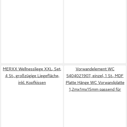
MERXX Wellnessliege XXL, Set,
Vorwandelement WC
4 St., großzügige Liegefläche,
5404021907, einzel, 1 St., MDF
inkl. Kopfkissen
Platte Hänge WC Vorwandplatte
1,2mx1mx15mm passend für