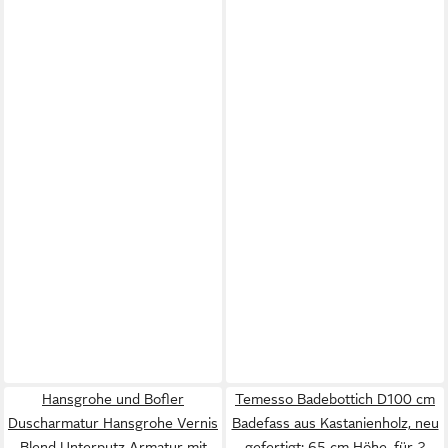
Hansgrohe und Bofler
Temesso Badebottich D100 cm
Duscharmatur Hansgrohe Vernis
Badefass aus Kastanienholz, neu
Blend Unterputz Armatur mit
gefertigt: 65 cm Höhe, für 2