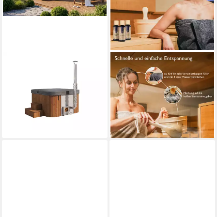
FINNTHERM
LIEBENSTEIN
Badebottich ScandiTub
Sauna-Aufgussset Sauna Set
Premium, in Grau
- 4 teiliges "Komplettset" -
ab 4.999,00 €
hochwertiges Sauna Zubehör
lieferbar in 6 Wochen
Set (4-tlg)
209,90 €
lieferbar - in 2-3 Werktagen bei dir