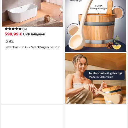
Badewanne Alvor,
Wandanliegend, 170x80x56,5
(LxBxH), Sanitäracryl, mit Pop
Up Ventil
(6)
599,99 €
UVP
849,99 €
-29%
lieferbar - in 6-7 Werktagen bei dir
LIEBENSTEIN
Sauna-Aufgussset Sauna Set
- 4 teiliges "Komplettset" -
hochwertiges Sauna Zubehör
Set (4-tlg)
249,90 €
lieferbar - in 2-3 Werktagen bei dir