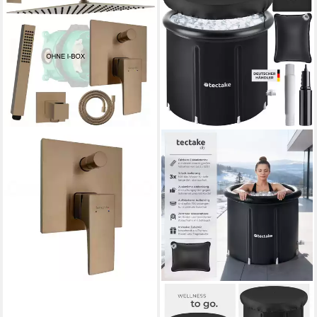
HANSGROHE UND BOFLER
TECTAKE
Duscharmatur Metropol
Badebottich Eisbadewanne,