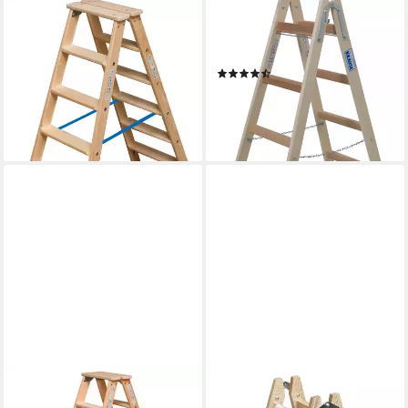
KRAUSE
KRAUSE
Doppelleiter STABILO, Holz,
Doppelleiter Stabilo, 2x5
2x6 Stufen, Arbeitshöhe ca.
Sprossen, beidseitig begehbar
(17)
245 cm
ab 80,37 €
UVP
135,00 €
199,99 €
UVP
342,00 €
-40%
-42%
lieferbar - in 5-6 Werktagen bei dir
lieferbar - in 5-6 Werktagen bei dir
KRAUSE
VAGO-TOOLS
Doppelleiter STABILO, Holz,
Vielzweckleiter Holzleiter