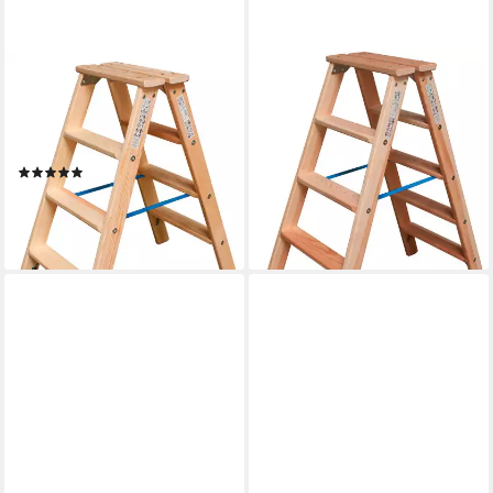
KRAUSE
KRAUSE
Doppelleiter STABILO, Holz,
Doppelleiter STABILO, Holz,
2x4 Stufen, Arbeitshöhe ca.
2x5 Stufen, Arbeitshöhe ca.
245 cm
245 cm
(1)
152,61 €
UVP
277,00 €
132,27 €
UVP
241,00 €
-45%
-45%
lieferbar - in 5-6 Werktagen bei dir
lieferbar - in 5-6 Werktagen bei dir