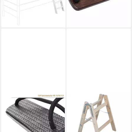
164,99 €
39,90 €
lieferbar - in 3-4 Werktagen bei dir
lieferbar in 7 Wochen
BLACK FOREST FOX
SYSTAFEX®
Einhängetritt HOLZI GRIP
Doppelleiter Leiter
Trittleiter Aufstelldach VW
Doppelstufenleiter Stehleiter
California Marco Polo
Holzleiter 2x 2 Stufen Höhe
Schwarz, rutschhemmend
0,65m, DIN PN-EN131-2