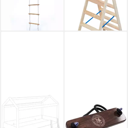
35 mm Sprossen-Länge
245 cm
239,99 €
40cm
UVP
397,00 €
ab 31,40 €
-40%
lieferbar - in 5-6 Werktagen bei dir
lieferbar - in 5-6 Werktagen bei dir
PAIDI
BLACK FOREST FOX
Anlegeleiter TINY HOUSE zur
Einhängetritt HOLZI GRIP
Erweiterung des Bettes,
Trittleiter Aufstelldach VW
Leiter ist beidseitig
California Marco Polo Braun,
montierbar
(1-St), rutschhemmend