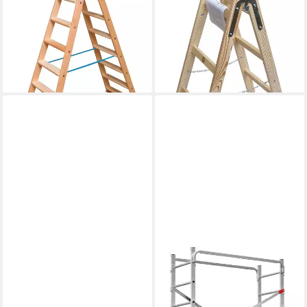
2x8 Stufen, Arbeitshöhe ca.
Leiter Trittleiter 2 x 3 Stufen
245 cm
(Stück)
272,33 €
46,90 €
UVP
442,00 €
lieferbar - in 4-5 Werktagen bei dir
-38%
lieferbar - in 5-6 Werktagen bei dir
SYSTAFEX®
HAILO
Doppelleiter Leiter
Vielzweckleiter G60 (1-St),
Doppelstufenleiter Stehleiter
Aluminium-