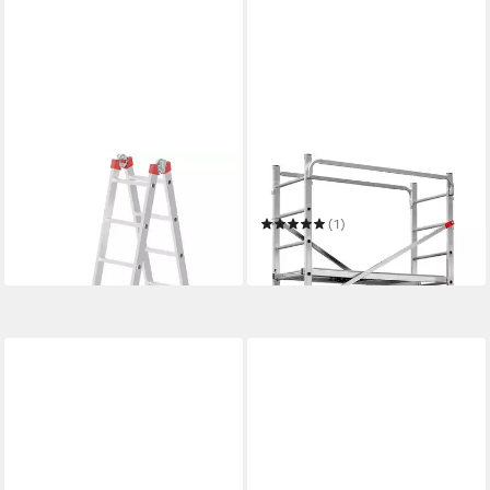
HAILO
HAILO
Vielzweckleiter M80
Vielzweckleiter G60
ab 521,44 €
(1)
in 6-7 Werktagen bei dir
ab 699,99 €
in 6-8 Werktagen bei dir