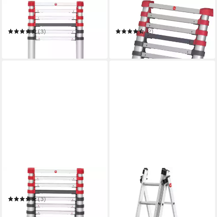
HAILO
HAILO
Teleskopleiter FlexLine
Teleskopleiter FlexLine
(3)
(2)
ab 288,09 €
ab 202,29 €
lieferbar in 2 Wochen
lieferbar in 2 Wochen
HAILO
HAILO
Teleskopleiter FlexLine
Vielzweckleiter HobbyStep
combi
(3)
388,16 €
UVP
419,99 €
ab 237,69 €
lieferbar in 2 Wochen