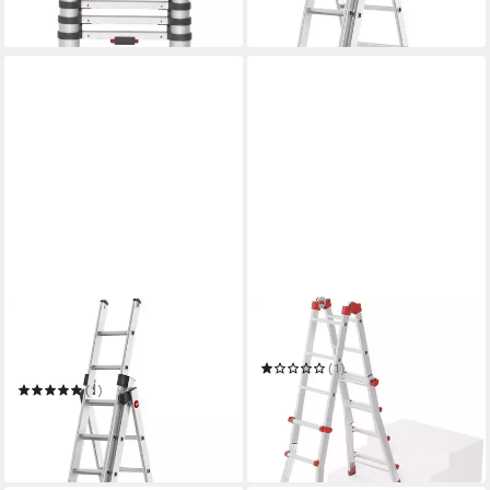
-8%
in 6-7 Werktagen bei dir
HAILO
HAILO
Vielzweckleiter HobbyStep
Vielzweckleiter M80
combi
(1)
ab 201,64 €
UVP
289,99 €
(1)
459,09 €
UVP
479,99 €
-30%
-4%
in 2-3 Werktagen bei dir
in 2-3 Werktagen bei dir