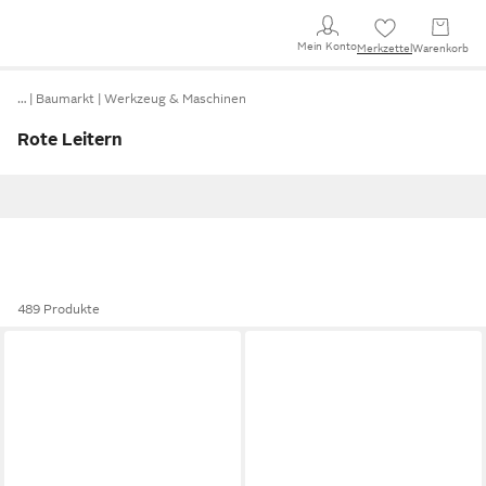
Mein Konto
Merkzettel
Warenkorb
…
Baumarkt
Werkzeug & Maschinen
Rote Leitern
489 Produkte