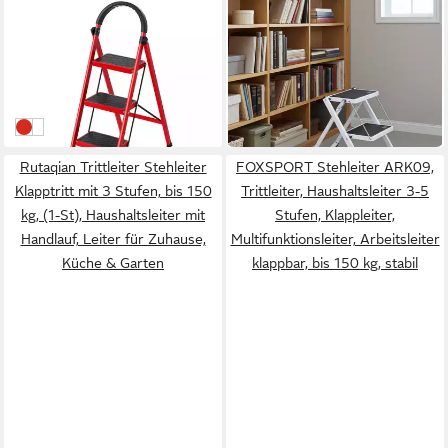
RUTAQIAN
SHOP'N SMILE IDEOON
Klapptritt Trittleiter Leiter
Trittleiter Küchenleiter &
Tragbare 3-stufige Leiter mit
Tritthocker-Set 2 Stufen 150
43,99 €
ab 32,99 €
Handläufen
kg rutschfest klappbar
UVP
99,99 €
UVP
59,95 €
-56%
-45%
in 6-8 Werktagen bei dir
in 3-4 Werktagen bei dir
Rot
Weiß
Rutaqian Trittleiter Stehleiter
FOXSPORT Stehleiter ARK09,
Klapptritt mit 3 Stufen, bis 150
Trittleiter, Haushaltsleiter 3-5
kg, (1-St), Haushaltsleiter mit
Stufen, Klappleiter,
Handlauf, Leiter für Zuhause,
Multifunktionsleiter, Arbeitsleiter
Küche & Garten
klappbar, bis 150 kg, stabil