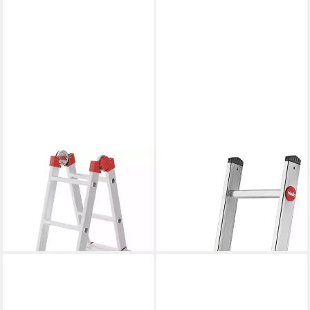
HAILO
HAILO
Vielzweckleiter M80
Anlegeleiter S60 ProfiStep
ab 177,72 €
uno
UVP
249,99 €
ab 96,52 €
UVP
145,99 €
-29%
-34%
in 2-3 Werktagen bei dir
in 2-3 Werktagen bei dir