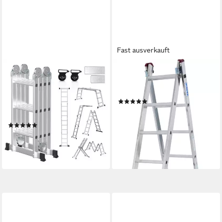
Fast ausverkauft
CLANMACY
KRAUSE
Vielzweckleiter 6 in 1
Doppelleiter Corda, 2x8
Multifunktionsleiter Gerüst
Sprossen
(21)
360cm Mehrzweckleiter
ab 115,86 €
UVP
235,00 €
Klappleiter
-51%
(6)
lieferbar - in 2-3 Werktagen bei dir
ab 89,59 €
UVP
165,88 €
-46%
lieferbar - in 6-7 Werktagen bei dir