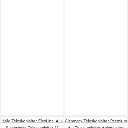
Hailo Teleskopleiter FlexLine, Alu-
Clanmacy Teleskopleiter Premium
Sicherheits-Teleskopleiter 11
Alu Teleskopleiter Anlegeleiter