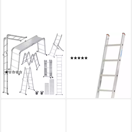
FIVMEN
KRAUSE
Teleskopleiter
Vielzweckleiter Tribilo, mit
Multifunktionsleiter
Leiternspitzen, 3x9 Sprossen
(45)
Mehrzweckleiter Aluminium
288,22 €
UVP
496,00 €
mit Plattform
-42%
(1)
lieferbar - in 6-8 Werktagen bei dir
ab 88,99 €
UVP
191,98 €
-54%
lieferbar - in 6-7 Werktagen bei dir