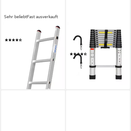
Sehr beliebt
Fast ausverkauft
KRAUSE
CLANMACY
Anlegeleiter CORDA
Teleskopleiter Teleskopleiter
(90)
Alu 2,6~5m Ausziehleiter
ab 54,99 €
UVP
151,00 €
Anlegeleiter bis 150kg
-64%
(23)
lieferbar - in 5-6 Werktagen bei dir
ab 59,99 €
UVP
169,98 €
-65%
lieferbar - in 6-7 Werktagen bei dir