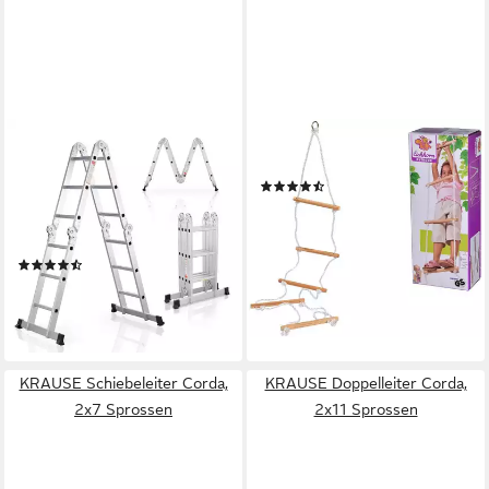
JUSKYS
EICHHORN
Vielzweckleiter
Strickleiter Outdoor
(12)
Multifunktionsleiter,
8,67 €
UVP
9,99 €
gummierte Standfüße,
-13%
Gelenksystem, rutschfeste
lieferbar - in 1-2 Werktagen bei dir
(23)
Trittfläche
ab 84,98 €
99,99 €
-15%
lieferbar - in 4-5 Werktagen bei dir
KRAUSE Schiebeleiter Corda,
KRAUSE Doppelleiter Corda,
2x7 Sprossen
2x11 Sprossen