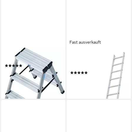
Fast ausverkauft
KRAUSE
KRAUSE
Doppelleiter MONTO Dopplo
Schiebeleiter Corda, 2x11
(37)
Sprossen
ab 61,55 €
UVP
109,00 €
(11)
190,60 €
-44%
UVP
284,00 €
lieferbar - in 2-3 Werktagen bei dir
-33%
lieferbar - in 6-8 Werktagen bei dir