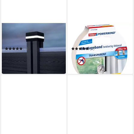
HOME DELUXE
TESA
Pfostenkappe
Doppelklebeband Powerbond
Pfostenabdeckung mit Solar
Montageband
LED Beleuchtung
(1)
(1)
ab 24,00 €
ab 13,14 €
UVP
39,00 €
(2,63 €/ 1 m)
-38%
in 4-5 Werktagen bei dir
in 5-6 Werktagen bei dir