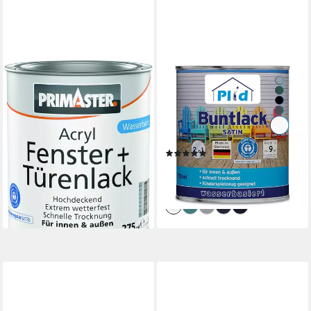
PRIMASTER
PLID
Acryl-Buntlack Primaster
Acryl-Buntlack Möbellack
Acryl Fenster + Türenlack
Buntlack Holzfarbe Türenlack
weiß
Acryllack Möbelfarbe
11,64 €
Holzfarbe
(31,04 €/ 1 l)
(4)
lieferbar - in 2-3 Werktagen bei dir
ab 22,90 €
(30,53 €/ 1 l)
lieferbar - in 2-3 Werktagen bei dir