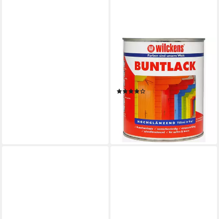
BEKATEQ
WILCKENS FARBEN
Kunstharzlack LS-410 2K
Kunstharzlack Buntlack Lack,
Fliesen- und Badewannenlack
hochglänzend, Reinweiß RAL
ab 44,90 €
9010, 750 ml
(44,90 €/ 1 kg)
(8)
lieferbar - in 2-3 Werktagen bei dir
ab 17,79 €
(23,72 €/ 1 l)
+3
lieferbar - in 2-3 Werktagen bei dir
+24