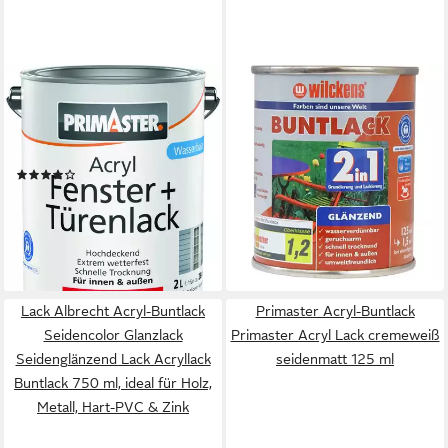
PRIMASTER
WILCKENS FARBEN
Acryl-Buntlack Primaster
Acryl-Buntlack Buntlack 2in1
Acryl Fenster + Türenlack
glänzend Lack 125ml, Grund-
weiß
und Deckanstrich in einem
(1)
Arbeitsschritt
33,79 €
12,91 €
(16,90 €/ 1 l)
(10,33 €/ 100 ml)
lieferbar - in 2-3 Werktagen bei dir
lieferbar - in 6-8 Werktagen bei dir
Lack Albrecht Acryl-Buntlack
Primaster Acryl-Buntlack
Seidencolor Glanzlack
Primaster Acryl Lack cremeweiß
Seidenglänzend Lack Acryllack
seidenmatt 125 ml
Buntlack 750 ml, ideal für Holz,
Metall, Hart-PVC & Zink