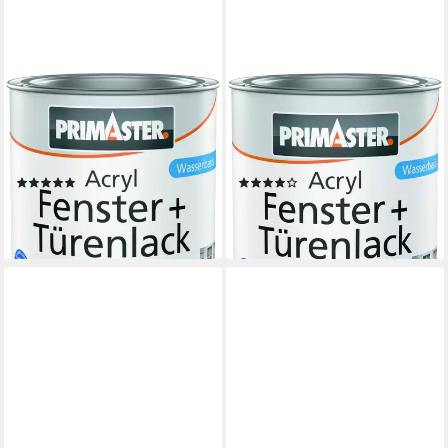
PRIMASTER
PRIMASTER
Acryl-Buntlack Primaster
Acryl-Buntlack Primaster
Acryl Fenster + Türenlack
Acryl Fenster + Türenlack
weiß glänzend
weiß
(1)
(1)
11,64 €
17,79 €
(31,04 €/ 1 l)
(23,72 €/ 1 l)
lieferbar - in 2-3 Werktagen bei dir
lieferbar - in 2-3 Werktagen bei dir