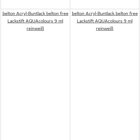
belton Acryl-Buntlack belton free
belton Acryl-Buntlack belton free
Lackstift AQUAcolours 9 ml
Lackstift AQUAcolours 9 ml
reinweiß
reinweiß