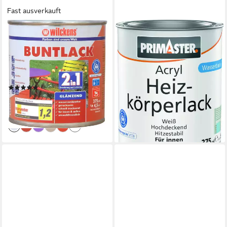
Fast ausverkauft
WILCKENS FARBEN
PRIMASTER
Acryl-Buntlack Buntlack 2in1
Acryl-Buntlack Primaster
glänzend Lack 375ml,
Acryl Heizkörperlack weiß
Grundierung und Decklack in
glänzend 375
10,64 €
einem
(28,37 €/ 1 l)
(2)
lieferbar - in 2-3 Werktagen bei dir
14,25 €
(38,00 €/ 1 l)
lieferbar - in 2-3 Werktagen bei dir
+7