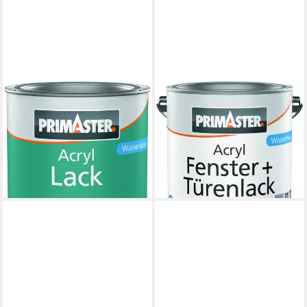
PRIMASTER
PRIMASTER
Acryl-Buntlack Primaster
Acryl-Buntlack Primaster
Acryl Lack cremeweiß
Acryl Fenster + Türenlack
glänzend 750 ml
weiß glänzend
16,29 €
33,79 €
(21,72 €/ 1 l)
(16,90 €/ 1 l)
lieferbar - in 2-3 Werktagen bei dir
lieferbar - in 2-3 Werktagen bei dir