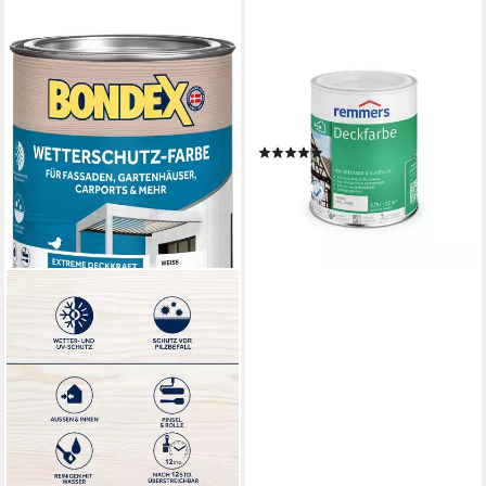
REMMERS
Wetterschutzfarbe 360001,
Wetterfest, Alkalibeständig,
Lösemittelarm
(6)
ab 25,99 €
(34,65 €/ 1 l)
lieferbar - in 3-4 Werktagen bei dir
+13