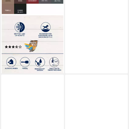
BONDEX
Holzschutzlasur Bondex
Dauerschutz-Holzfarbe 750
ml schneeweiß
(4)
ab 20,99 €
lieferbar - in 4-5 Werktagen bei dir
+10