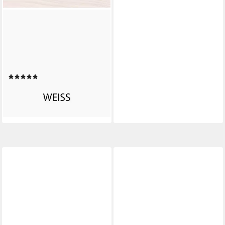
BONDEX
Wetterschutzfarbe
Wetterschutz-Farbe 0,75 L
Weiß, witterungsbeständig,
atmungsaktiv
(3)
ab 19,99 €
lieferbar - in 4-5 Werktagen bei dir
+1