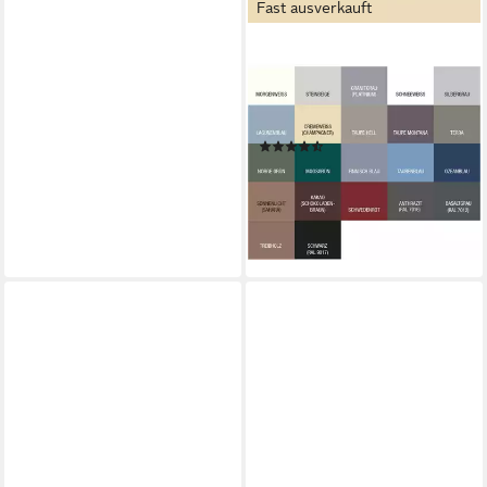
Fast ausverkauft
BONDEX
Holzschutzlasur Bondex
Dauerschutzfarbe 2,5 L
cremeweiß
(5)
ab 48,99 €
UVP
54,59 €
-10%
lieferbar - in 3-4 Werktagen bei dir
+5