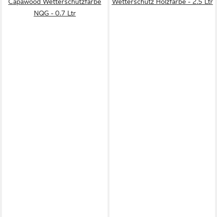
Capawood Wetterschutzfarbe
Wetterschutz Holzfarbe - 2.5 Ltr
NQG - 0.7 Ltr