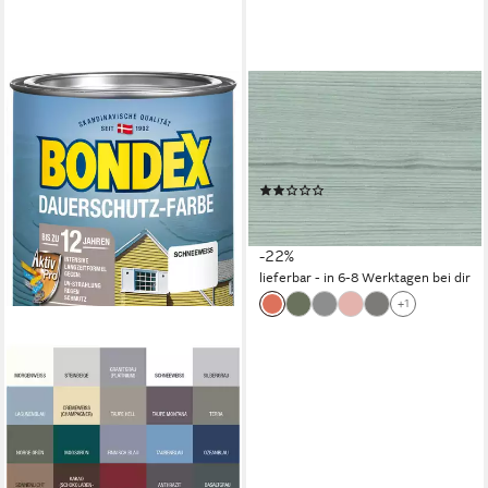
PROFI
Wetterschutzfarbe
Wetterschutzfarbe
halbdeckend Steingartenblau
(1)
ab 15,99 €
20,39 €
(21,32 €/ 1 l)
-22%
lieferbar - in 6-8 Werktagen bei dir
+1