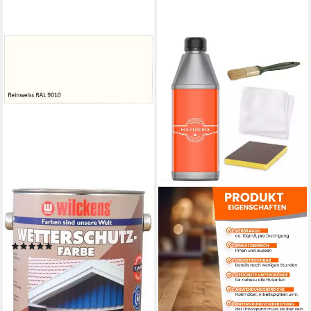
WILCKENS FARBEN
Wetterschutzfarbe 750 ml
Reinweiß RAL 9010
(4)
16,90 €
(22,53 €/ 1 l)
lieferbar - in 4-5 Werktagen bei dir
+1