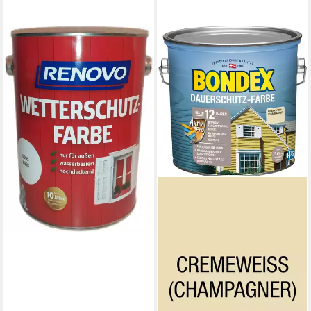
RENOVO
Wetterschutzfarbe weiß
0095 / 2830, hoch
wetterbeständig, UV-
beständig
41,86 €
(16,74 €/ 1 l)
lieferbar - in 2-3 Werktagen bei dir