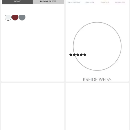
-22%
lieferbar - in 2-3 Werktagen bei dir
BONDEX
Lasur Garden Colors 750 ml
Seidenmatt Wasserbasiert,
Seidenmatt, 750ml,
Wasserbasiert
(6)
18,99 €
lieferbar - in 3-4 Werktagen bei dir
+6