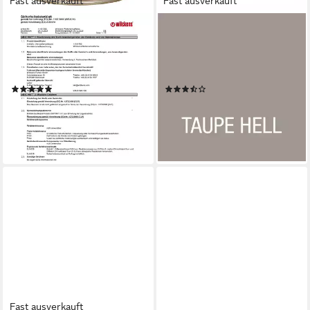
Fast ausverkauft
Fast ausverkauft
WILCKENS FARBEN
BONDEX
Wetterschutzfarbe
Wetterschutzfarbe
Wetterschutzfarbe - 0.75
Dauerschutz-Farbe 0,75 L in
Liter
Hell, hochdeckende Holzfarbe
(3)
(4)
ab 18,39 €
20,99 €
(24,52 €/ 1 l)
lieferbar - in 4-5 Werktagen bei dir
lieferbar - in 2-3 Werktagen bei dir
+10
+3
Fast ausverkauft