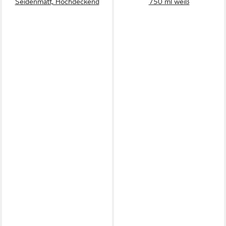
Seidenmatt, Hochdeckend
750 ml weiß