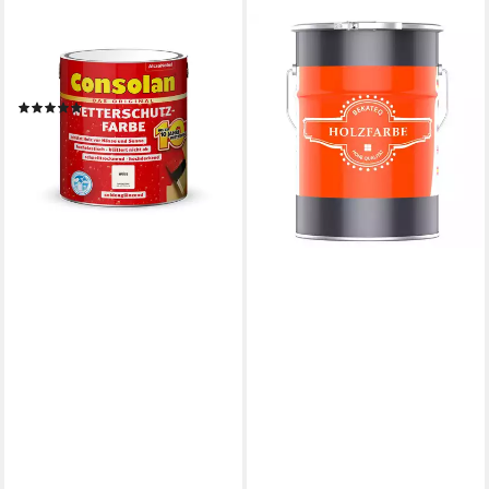
CONSOLAN
Wetterschutzfarbe Consolan
Wetterschutzfarbe 2,5 l
(13)
44,90 €
(17,96 €/ 1 l)
lieferbar - in 2-3 Werktagen bei dir
+1