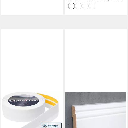
HOLZBRINK
PROVISTON
Sockelleiste selbstklebend
Sockelleiste MDF, 18 x 90 x
PVC 50x20mm, 1 m, L: 100
2400 mm, Weiß, Fußleiste
cm, 1m Rolle, Küchenleiste
Berliner Profil
14,65 €
Abschlussleiste für