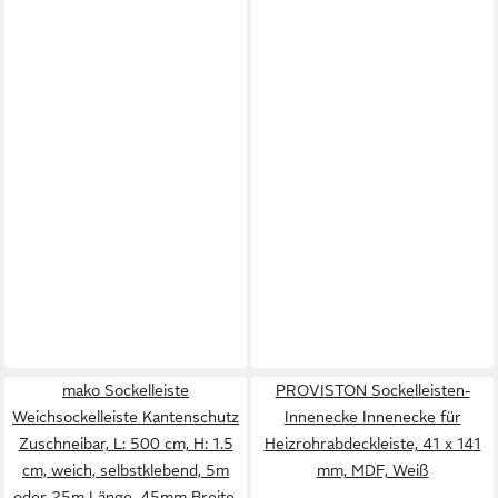
mako Sockelleiste
PROVISTON Sockelleisten-
Weichsockelleiste Kantenschutz
Innenecke Innenecke für
Zuschneibar, L: 500 cm, H: 1.5
Heizrohrabdeckleiste, 41 x 141
cm, weich, selbstklebend, 5m
mm, MDF, Weiß
oder 25m Länge, 45mm Breite,