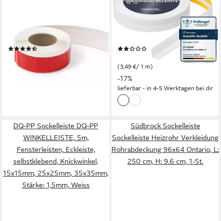
Sockelleiste selbstklebend
Sockelleiste selbstklebend
Oslo – flexible PVC Leiste
PVC 18x18mm, 1 m, L: 100
zum Kleben, starker Halt, L:
cm, 1m Rolle, Küchenleiste
1000 cm, individuell
Abschlussleiste für
(15)
(7)
zuschneidbar, einfache
Badezimmer Farbe: Weiß
ab 15,99 €
ab 3,49 €
UVP
4,19 €
Montage, 10m in Weiß
lieferbar - in 3-4 Werktagen bei dir
(3,49 €/ 1 m)
-17%
+1
lieferbar - in 4-5 Werktagen bei dir
DQ-PP Sockelleiste DQ-PP
Südbrock Sockelleiste
WINKELLEISTE, 5m,
Sockelleiste Heizrohr Verkleidung
Fensterleisten, Eckleiste,
Rohrabdeckung 96x64 Ontario, L:
selbstklebend, Knickwinkel,
250 cm, H: 9.6 cm, 1-St.
15x15mm, 25x25mm, 35x35mm,
Stärke: 1,5mm, Weiss