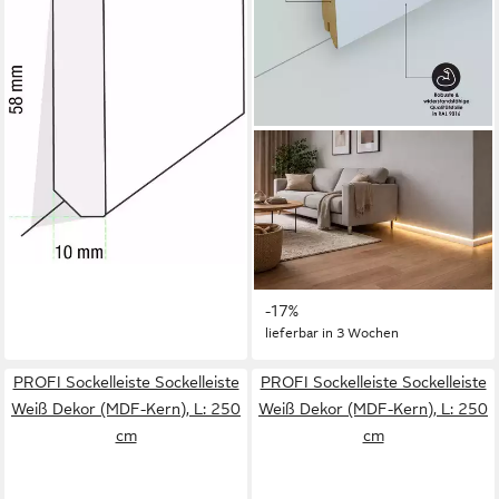
Bodenbeläge, 1 Stück – 2400
8,99 €
x 40 x 20 mm
UVP
10,00 €
(3,75 €/ 1 m)
-10%
lieferbar - in 4-5 Werktagen bei dir
SÜDBROCK
Sockelleiste Sockelleiste für
LED 19 x 70 inkl Diffuser RAL
9016 Fussleiste Leiste, L: 250
cm, H: 7 cm, 1-St.
ab 19,99 €
23,99 €
-17%
lieferbar in 3 Wochen
PROFI Sockelleiste Sockelleiste
PROFI Sockelleiste Sockelleiste
Weiß Dekor (MDF-Kern), L: 250
Weiß Dekor (MDF-Kern), L: 250
cm
cm