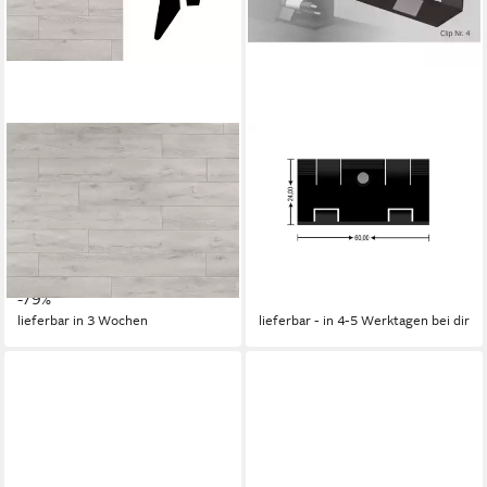
KRONOTEX
PROFI
Sockelleiste KRONOTEX
Sockelleisten-Endkappe
Sockelleiste Eiche Toscana
Sockelleisten-Clip für Profile
Grau 58×19 mm 2.4 m, L: 240
16 x 58 mm, 19 x 57 mm und
cm, H: 5.8 cm, 1-St.
19 x 80 mm, L: 14 cm, H: 3 cm
5,99 €
6,99 €
UVP
29,00 €
8,39 €
-79%
-17%
lieferbar in 3 Wochen
lieferbar - in 4-5 Werktagen bei dir