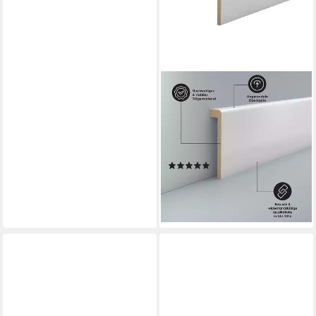
SÜDBROCK
Sockelleiste Sockelleiste
Abdeckleiste Fliesensockel
Verblendung 19x96 RAL
9016, L: 250 cm, H: 9.6 cm, 1-
(1)
St.
18,64 €
UVP
21,10 €
-12%
lieferbar - in 3-4 Werktagen bei dir