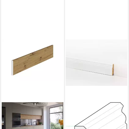
ROYAL24_MARKT
CHECK
Sockelleiste - Schlussleiste
Sockelleiste Equipped–
für elegante
passend zu – Vinyl,
Bodenübergänge, L: 39 cm, H:
Klickboden & andere