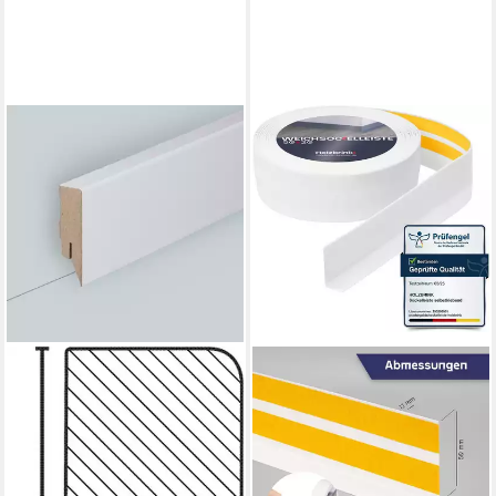
SÜDBROCK
Sockelleiste Sockelleiste
Harsleben 16x58 MDF
lackiert RAL 9010, L: 250 cm,
H: 5.8 cm, 1-St.