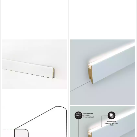
CHECK
Sockelleiste Equipped–
passend zu – Vinyl,
Klickboden & andere