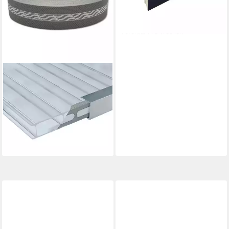
21,99 €
27,59 €
-20%
lieferbar in 3 Wochen
MULTIFOIL
Dichtband Multifoil AntiDust
Tape Filterband für
Doppelstegplatten 33 Meter
60,99 €
74,39 €
-18%
lieferbar - in 6-8 Werktagen bei dir