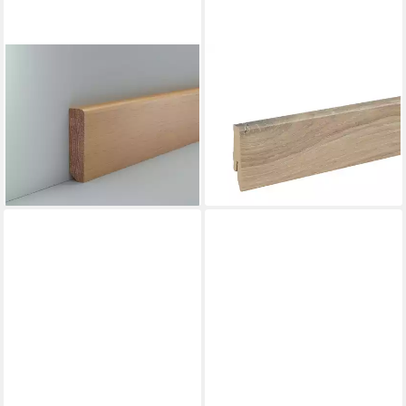
SÜDBROCK
PROVISTON
Sockelleiste Massivholz
Sockelleiste 18 x 58 x 2400
Sockelleiste Etzhorn 20x80
mm Fußleiste MDF-Kern
Eiche unbehandelt, L: 240 cm,
foliert Eiche by 1-St.
12,90 €
H: 8 cm, 1-St.
(5,38 €/ 1 m)
39,60 €
lieferbar - in 2-3 Werktagen bei dir
lieferbar - in 3-4 Werktagen bei dir