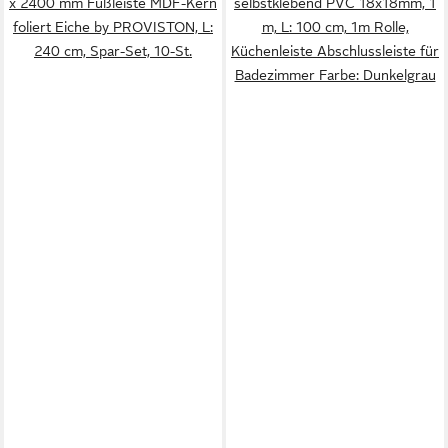
x 2400 mm Fußleiste MDF-Kern
selbstklebend PVC 18x18mm, 1
foliert Eiche by PROVISTON, L:
m, L: 100 cm, 1m Rolle,
240 cm, Spar-Set, 10-St.
Küchenleiste Abschlussleiste für
Badezimmer Farbe: Dunkelgrau