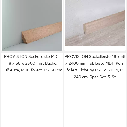
SÜDBROCK
PROFI
Sockelleiste Deckenleiste Holz
Sockelleiste Sockelleiste
Eiche 25 x 40 Abschlussleiste
Eiche weiß Dekor, L: 250 cm
13,19 €
Zierleiste, L: 240 cm, H: 4 cm,
(5,28 €/ 1 m)
1-St.
lieferbar in 3 Wochen
25,95 €
lieferbar - in 3-4 Werktagen bei dir
PROVISTON Sockelleiste MDF,
PROVISTON Sockelleiste 18 x 58
18 x 58 x 2500 mm, Buche,
x 2400 mm Fußleiste MDF-Kern
Fußleiste, MDF foliert, L: 250 cm
foliert Eiche by PROVISTON, L:
240 cm, Spar-Set, 5-St.