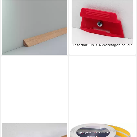
SÜDBROCK
PARADOR
Sockelleiste Deckenleiste Holz
Sockelleisten-Zwischenstücke
Eiche 22 x 22 Abschlussleiste
Parador Leistenclip rot für
Zierleiste, L: 240 cm, H: 2.2
Parkettleiste SL4 SL18
12,14 €
cm, 1-St.
(0,51 €/ 1 Stk)
18,95 €
lieferbar - in 3-4 Werktagen bei dir
lieferbar - in 3-4 Werktagen bei dir
PROFI
HOLZBRINK
Sockelleiste Sockelleiste
Sockelleiste selbstklebend