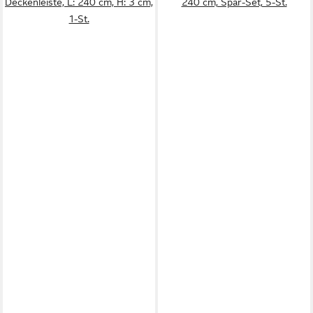
Deckenleiste, L: 240 cm, H: 3 cm,
240 cm, Spar-Set, 5-St.
1-St.