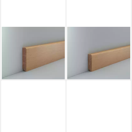
SÜDBROCK
SÜDBROCK
Sockelleiste Sockelleiste
Sockelleiste Sockelleiste
Eiche 16 x 80 Massivholz
Eiche 13 x 58 Massivholz
Unbehandelt Fußleiste, L: 240
Unbehandelt Fußleiste, L: 240
cm, H: 8 cm, 1-St.
cm, H: 5.8 cm, 1-St.
39,90 €
28,95 €
lieferbar - in 3-4 Werktagen bei dir
lieferbar - in 3-4 Werktagen bei dir