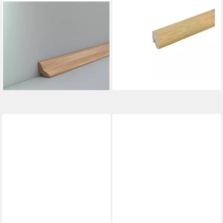
SÜDBROCK
PROFI
Sockelleiste Sockelleiste
Sockelleiste Sockelleiste Spirit
Hohlkehlleiste Bergeiche 30 x
furniert Eiche, L: 240 cm
26,35 €
30 Deckenleiste, L: 240 cm,
lieferbar in 3 Wochen
H: 3 cm, 1-St., Bergeiche
18,75 €
lieferbar - in 3-4 Werktagen bei dir