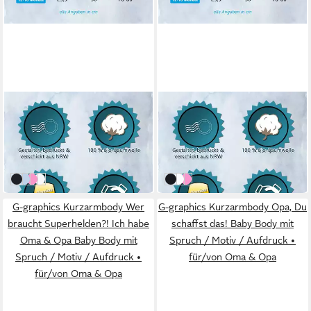
G-GRAPHICS
G-GRAPHICS
Kurzarmbody Sorry Jungs,
Kurzarmbody Papas kleines
Papa sagt: Keine Dates,
Mädchen Baby Body mit
13,95 €
13,95 €
NIEMALS! Baby Body mit
Spruch / Motiv / Aufdruck •
UVP
19,95 €
UVP
19,95 €
Spruch / Sprüche / Print /
als Geschenk
-30%
-30%
Motiv
schwarz
blau
pink
weiß
schwarz
weiß
pink
G-graphics Kurzarmbody Wer
G-graphics Kurzarmbody Opa, Du
braucht Superhelden?! Ich habe
schaffst das! Baby Body mit
Oma & Opa Baby Body mit
Spruch / Motiv / Aufdruck •
Spruch / Motiv / Aufdruck •
für/von Oma & Opa
für/von Oma & Opa