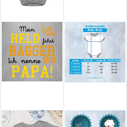
SHIRTRACER
G-GRAPHICS
Shirtbody Mein Held fährt
Kurzarmbody Ich versuche