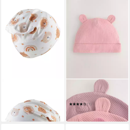
STERNTALER®
NEXT
Beanie UV-Schutz 50+
Beanie Baby Beanie
Beanie Tiergesicht
Jerseymützen, 3er-Pack
9,99 €
UVP
19,99 €
(1)
11,00 €
-50%
in 2-3 Werktagen bei dir
in 4-5 Werktagen bei dir