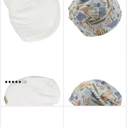
STERNTALER®
STERNTALER®
Beanie UV-Schutz 50+
Beanie UV-Schutz 50+
Beanie strukturiert
Beanie Safaritiere
9,99 €
UVP
19,99 €
(2)
8,99 €
UVP
17,99 €
-50%
in 4-5 Werktagen bei dir
-50%
in 4-5 Werktagen bei dir