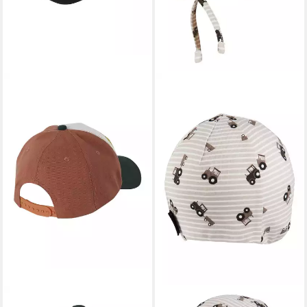
VERTBAUDET
STERNTALER®