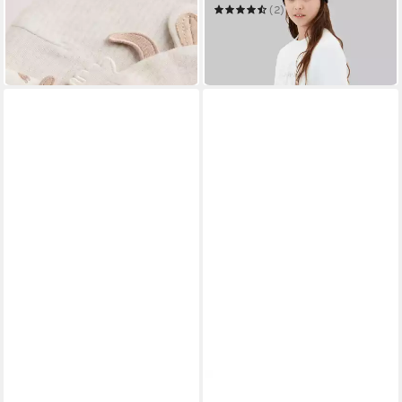
3er-Pack
(2)
14,00 €
29,99 €
UVP
34,90 €
in 2-3 Werktagen bei dir
-14%
in 1-2 Werktagen bei dir