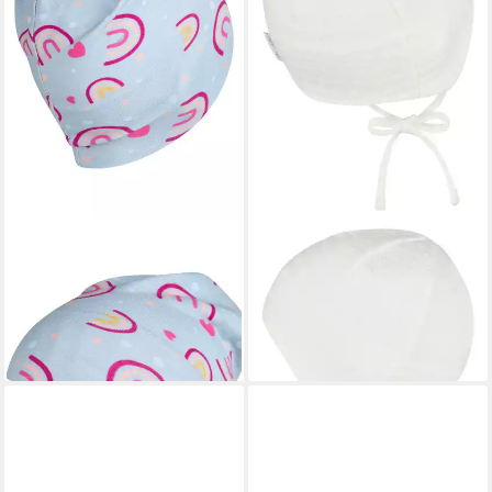
STERNTALER®
STERNTALER®
Beanie UV-Schutz 50+
Beanie UV-Schutz 50+
Beanie Regenbogen
Beanie Struktur
8,99 €
8,99 €
UVP
17,99 €
UVP
17,99 €
-50%
-50%
in 4-5 Werktagen bei dir
in 4-5 Werktagen bei dir