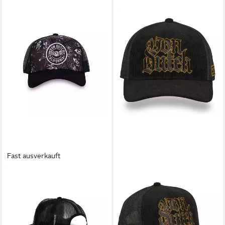
Fast ausverkauft
VON DUTCH
VON DUTCH
Trucker Cap Band (kein Set)
Trucker Cap Von Dutch
34,90 €
Originals Trucker Cap Half
lieferbar - in 4-5 Werktagen bei dir
Curved VON DUTCH
Premium (Basecap, Basecap,