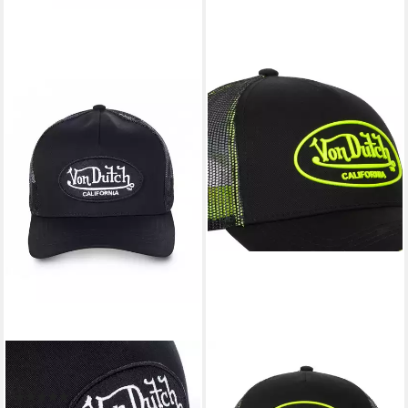
VON DUTCH
VON DUTCH
Trucker Cap Classic
Trucker Cap Von Dutch
(1)
Originals Trucker Cap - FLUO