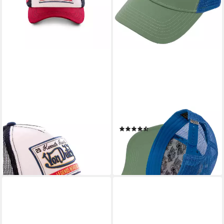
VON DUTCH
VON DUTCH
Trucker Cap Legends Never
Trucker Cap Boston
(3)
Die (kein Set)
39,95 €
ab 32,90 €
leider ausverkauft
lieferbar - in 2-3 Werktagen bei dir
+2