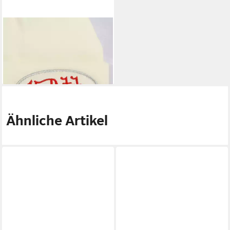
VON DUTCH
Beanie Von Dutch Originals
Beanie - Conny (Beanie)
29,90 €
lieferbar - in 2-3 Werktagen bei dir
Ähnliche Artikel