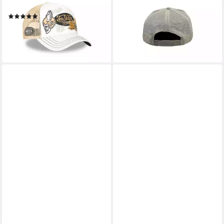
ab 37,90 €
(kein Set)
leider ausverkauft
(1)
32,90 €
+1
lieferbar - in 6-7 Werktagen bei dir
+2