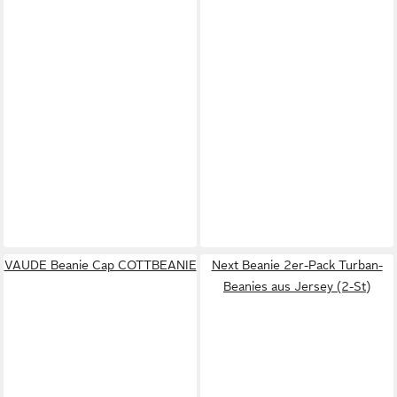
VAUDE Beanie Cap COTTBEANIE
Next Beanie 2er-Pack Turban-
Beanies aus Jersey (2-St)