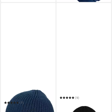
TAZZIO
TOMMY JEANS
Beanie Mütze Strickmütze
Beanie TJM HERITAGE CORE
für Damen & Herren
(9)
Wintermütze A501
27,99 €
UVP
34,90 €
(7)
4,90 €
UVP
19,90 €
-20%