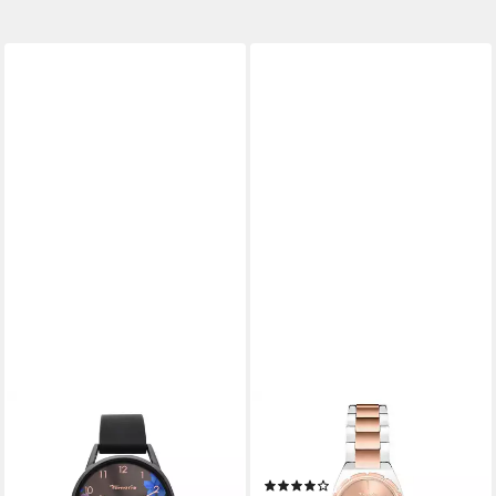
TAMARIS
TAMARIS
Quarzuhr TT-0211-PQ,
Quarzuhr The Cool One
Armbanduhr, Damenuhr,
Edelstahl
(2)
Silikonarmband, analog