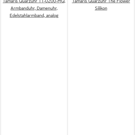
Tamaris Quarzuhr TT-0200-MQ,
Tamaris Quarzuhr The Flower
Armbanduhr, Damenuhr,
Silikon
Edelstahlarmband, analog