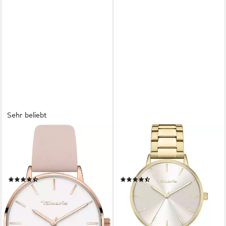
Sehr beliebt
TAMARIS
TAMARIS
Quarzuhr TT-0006-LQ,
Quarzuhr Tamaris Damen-
Armbanduhr, Damenuhr,
Uhren Analog Quarz,
Lederarmband, analog
Klassikuhr
(49)
(11)
54,99 €
59,99 €
UVP
79,95 €
UVP
99,95 €
-31%
-40%
lieferbar - in 1-2 Werktagen bei dir
lieferbar - in 4-5 Werktagen bei dir
+4