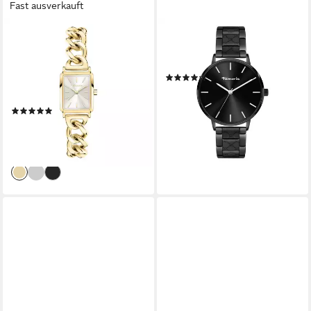
Fast ausverkauft
TAMARIS
TAMARIS
Quarzuhr Chain Watch TT-
Quarzuhr The Modern Classic
0172-MQ, Armbanduhr,
Edelstahl
(5)
Damenuhr, Edelstahlarmband,
49,99 €
UVP
99,95 €
analog
-50%
(1)
lieferbar - in 4-5 Werktagen bei dir
88,96 €
UVP
99,95 €
-11%
lieferbar - in 1-2 Werktagen bei dir