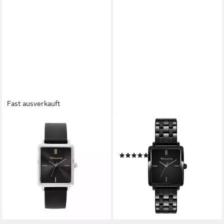
Fast ausverkauft
TAMARIS
TAMARIS
Quarzuhr TT-0215-PQ,
Quarzuhr The Square Black
Armbanduhr, Damenuhr,
Edelstahl
(1)
Silikonarmband, analog
59,99 €
UVP
99,95 €
49,99 €
UVP
59,95 €
-40%
-17%
lieferbar - in 4-5 Werktagen bei dir
lieferbar - in 1-2 Werktagen bei dir
+2