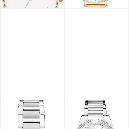
TAMARIS
TAMARIS
Quarzuhr TT-0045-MQ TT-
Quarzuhr Tamaris Damen-
0045-MQ, Armbanduhr,
Uhren Analog Quarz,
Damenuhr, Edelstahlarmband,
Klassikuhr