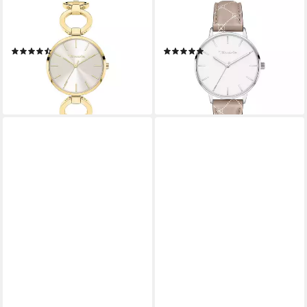
TAMARIS
TAMARIS
Quarzuhr The Modern Classic
Quarzuhr The Rosa Logo
Edelstahl
Leather Echtleder
(12)
(8)
112,49 €
39,99 €
UVP
79,95 €
lieferbar - in 4-5 Werktagen bei dir
-50%
lieferbar - in 4-5 Werktagen bei dir