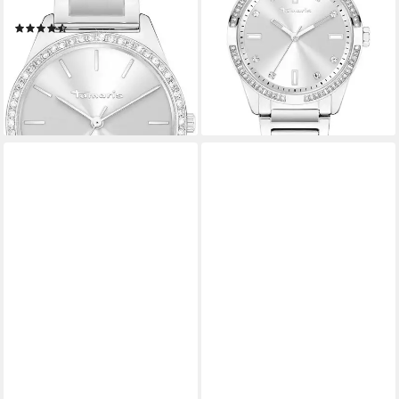
69,99 €
analog, Zirkonia (synth)
UVP
149,95 €
(14)
-53%
69,95 €
UVP
99,95 €
lieferbar - in 4-5 Werktagen bei dir
-30%
lieferbar - in 1-2 Werktagen bei dir