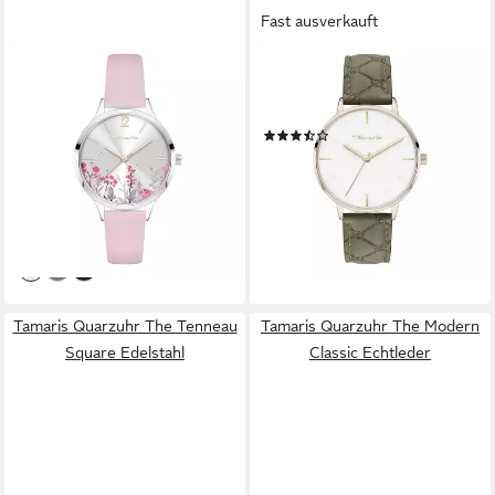
Fast ausverkauft
TAMARIS
TAMARIS
Quarzuhr Romantic Flowers
Quarzuhr The Basic Must-
TT-0141-LQ, Armbanduhr,
Have Echtleder
(5)
Damenuhr, Lederarmband,
39,99 €
UVP
79,95 €
analog, Zirkonia (synth)
-50%
69,99 €
UVP
79,95 €
lieferbar - in 4-5 Werktagen bei dir
-12%
lieferbar - in 1-2 Werktagen bei dir
Tamaris Quarzuhr The Tenneau
Tamaris Quarzuhr The Modern
Square Edelstahl
Classic Echtleder