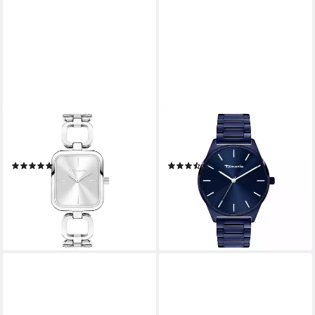
TAMARIS
TAMARIS
Quarzuhr The Elegant Square
Quarzuhr The Vintage Classic
Edelstahl
Edelstahl
(3)
(6)
112,49 €
49,99 €
UVP
99,95 €
lieferbar - in 4-5 Werktagen bei dir
-50%
lieferbar - in 4-5 Werktagen bei dir
+1