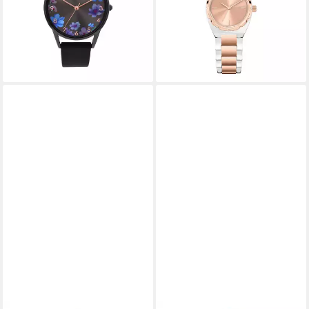
49,99 €
UVP
99,95 €
54,99 €
UVP
69,95 €
-50%
-21%
lieferbar - in 4-5 Werktagen bei dir
lieferbar - in 1-2 Werktagen bei dir