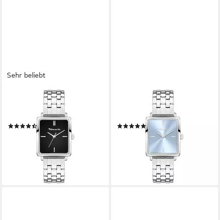
Sehr beliebt
TAMARIS
TAMARIS
Quarzuhr The Square
Quarzuhr The Bicolor Square
Edelstahl
Edelstahl
(23)
(9)
59,99 €
59,99 €
UVP
99,95 €
UVP
99,95 €
-40%
-40%
lieferbar - in 4-5 Werktagen bei dir
lieferbar - in 4-5 Werktagen bei dir