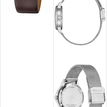
CITIZEN
Solaruhr EW2621-75A,
Armbanduhr, Damenuhr,
Edelstahlarmband, analog,
Datum, Eco-Drive
169,00 €
lieferbar - in 2-3 Werktagen bei dir