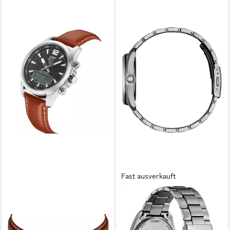
Fast ausverkauft
ETT
CITIZEN
Funkchronograph
Quarzuhr AW1900-50X,
Professional World Timer
Armbanduhr, Solar,