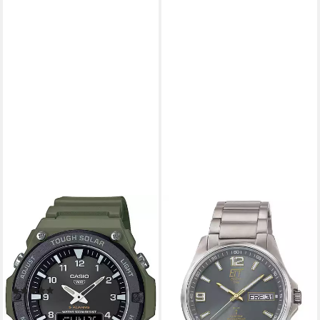
CASIO TIMELESS COLLECTION
Solaruhr AQ-S820W-3BVEF,
Armbanduhr, Herrenuhr,
analog, digital, automatischer
Kalender
(11)
56,12 €
lieferbar - in 2-3 Werktagen bei dir