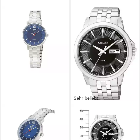
Sehr beliebt
CITIZEN
Quarzuhr BF2011-51EC,
Armbanduhr, Herrenuhr,
Damenuhr, Edelstahlarmband,
Datum