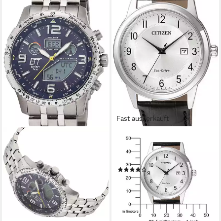
Fast ausverkauft
CITIZEN
Solaruhr AW1231-07A,
Armbanduhr, Herrenuhr
(3)
119,00 €
lieferbar - in 2-3 Werktagen bei dir