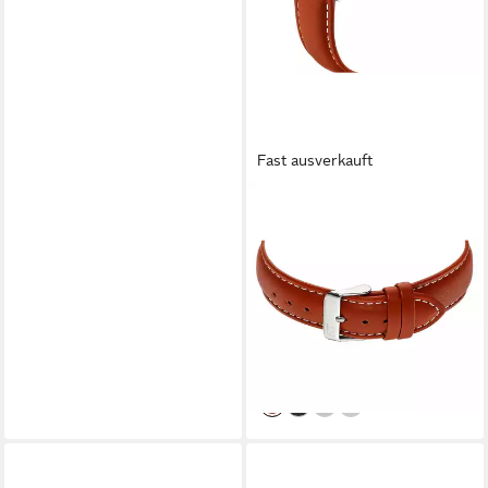
Fast ausverkauft
ETT
Solaruhr EGS-12159-21L,
Armbanduhr, Damenuhr,
Herrenuhr, Lederarmband,
analog
ab 80,06 €
UVP
89,95 €
-11%
lieferbar - in 2-3 Werktagen bei dir