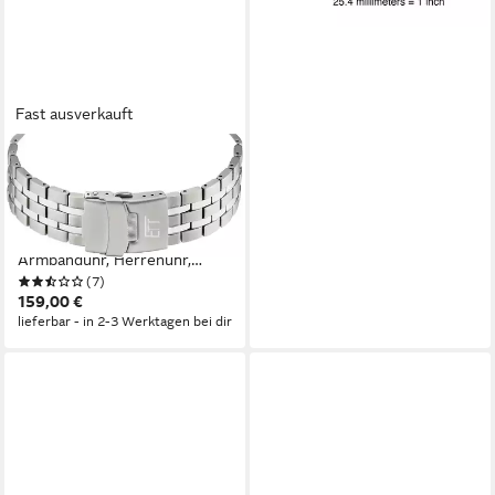
Fast ausverkauft
ETT
Funkchronograph
Professional World Timer
EGT-11575-31M,
Armbanduhr, Herrenuhr,
(7)
Solar, Titan, Datum,
159,00 €
Stoppfunktion
lieferbar - in 2-3 Werktagen bei dir