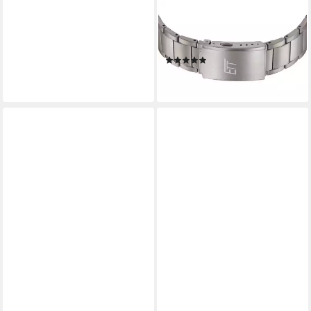
ETT
Solaruhr Funk-Solar Everest
Gents Titan/Grau
(1)
139,00 €
lieferbar - in 2-3 Werktagen bei dir