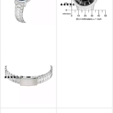
(91)
89,00 €
lieferbar - in 2-3 Werktagen bei dir
ETT
Solaruhr ELS-12165-31M,
Armbanduhr, Damenuhr,
Partneruhr, Edelstahlarmband
(1)
ab 84,51 €
UVP
94,95 €
-11%
lieferbar - in 2-3 Werktagen bei dir