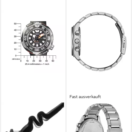
Fast ausverkauft
CITIZEN
CITIZEN
Taucheruhr Promaster
Chronograph CA4750-51L,
Professional Diver 1000,
Armbanduhr, Solar,
BN7020-09E, Armbanduhr,
Herrenuhr, analog, Big Date,