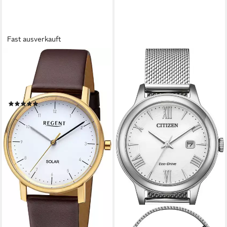
Fast ausverkauft
REGENT
Solaruhr F1555 - 20679GP,
Armbanduhr, Damenuhr,
Lederarmband, analog
(2)
ab 122,82 €
UVP
138,00 €
-11%
lieferbar - in 2-3 Werktagen bei dir