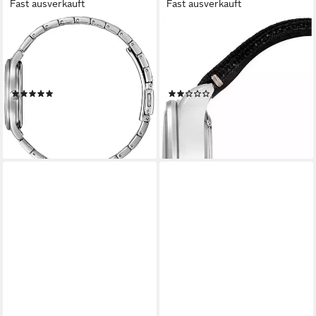
Fast ausverkauft
Fast ausverkauft
CITIZEN
CITIZEN
Solaruhr EM0500-73L,
Solaruhr AW5000-24E,
Armbanduhr, Damenuhr,
Armbanduhr, Herrenuhr,
analog, Edelstahlarmband
Datum
(6)
(1)
149,00 €
ab 132,61 €
UVP
149,00 €
lieferbar - in 2-3 Werktagen bei dir
-11%
lieferbar - in 2-3 Werktagen bei dir