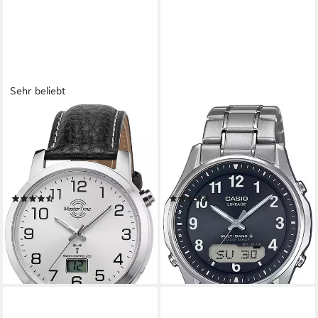
Sehr beliebt
MASTER TIME
CASIO FUNK
Funkuhr Basic MTGA-10294-
Funkchronograph LCW-
12L, Armbanduhr, Quarzuhr,
M100TSE-1A2ER, Solaruhr,
Herrenuhr, Datum,
Armbanduhr, Herrenuhr,
Langzeitbatterie
Funkuhr, Titanarmband,
(320)
(13)
Weltzeit
44,46 €
299,00 €
UVP
49,95 €
lieferbar - in 1-2 Werktagen bei dir
-11%
lieferbar - in 1-2 Werktagen bei dir