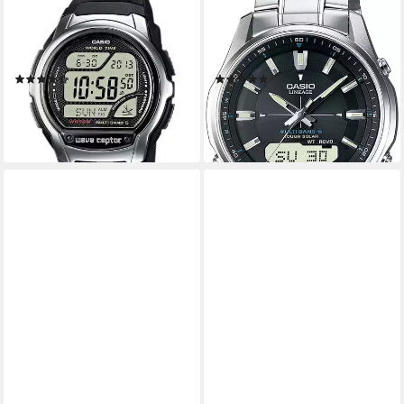
1AEF, Quarzuhr, Armbanduhr,
M100DSE-1AER, Solaruhr,
Herrenuhr, Funkuhr,
Armbanduhr, Herrenuhr,
Digitaluhr, Resinarmband
Funkuhr, Edelstahlarmband,
(270)
(44)
Weltzeit
64,90 €
199,00 €
lieferbar - in 1-2 Werktagen bei dir
lieferbar - in 1-2 Werktagen bei dir