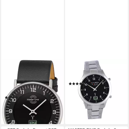
MASTER TIME
FALKENBERG & SÖHNE
Funkuhr Basic MTGS-10560-
Funkuhr Falkenberg & Söhne
22L, Armbanduhr, Quarzuhr,
Funkarmbanduhr
(11)
Herrenuhr, Datum,
34,90 €
Langzeitbatterie
lieferbar - in 2-3 Werktagen bei dir
(225)
ab 66,12 €
lieferbar - in 1-2 Werktagen bei dir