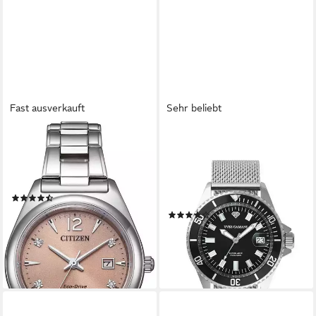
Fast ausverkauft
Sehr beliebt
CITIZEN
YVES CAMANI
Solaruhr EW2601-81Z,
Quarzuhr ANWEN B,
Armbanduhr, Damenuhr,
drehbarer Lünette,
Titan, Datum, Saphirglas
Datumsanzeige mit Lupe, 5
(3)
ATM
ab 274,00 €
UVP
329,00 €
(24)
89,00 €
-17%
419,00 €
lieferbar - in 1-2 Werktagen bei dir
-79%
lieferbar - in 8-10 Werktagen bei
dir