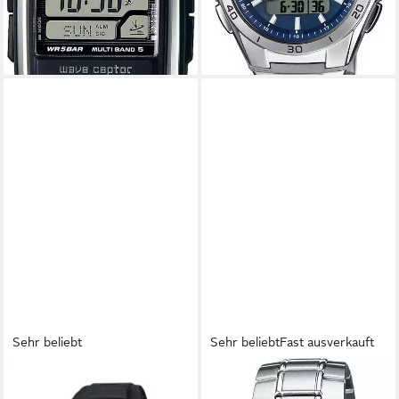
-11%
-11%
lieferbar - in 1-2 Werktagen bei dir
lieferbar - in 1-2 Werktagen bei dir
Sehr beliebt
Sehr beliebt
Fast ausverkauft
CASIO FUNK
CASIO FUNK
Funkchronograph WV-58R-
Funkchronograph LCW-