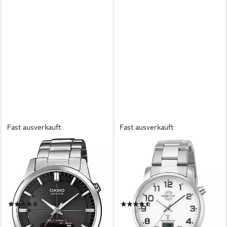
Fast ausverkauft
Fast ausverkauft
CASIO FUNK
MASTER TIME
Funkchronograph LCW-
Funkuhr Basic MTGA-10300-
M170D-1AER, Solaruhr,
12M, Armbanduhr, Quarzuhr,
Armbanduhr, Herrenuhr,
Herrenuhr, Datum,
Funkuhr, Edelstahlarmband,
Edelstahlarmband
(94)
(110)
Saphirglas
221,61 €
ab 53,36 €
UVP
249,00 €
UVP
59,95 €
-11%
-11%