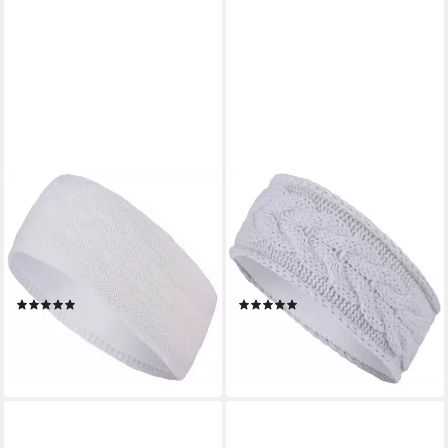
COMPAGNO
COMPAGNO
Stirnband (1-St) Damen
Stirnband (1-St) Strick-
Stirnband gefüttert
Stirnband gefüttert Damen
Ohrenschützer gestrickt
Ohrenschützer Band
Kopfband Winter
Kopfband Winter
(2)
(1)
19,90 €
19,90 €
lieferbar - in 4-5 Werktagen bei dir
lieferbar - in 4-5 Werktagen bei dir
+1