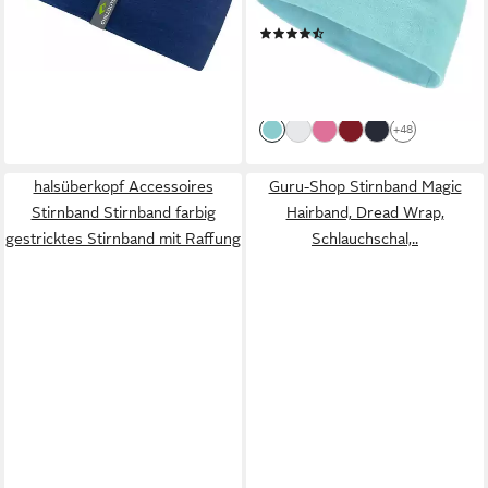
Baumwolle Streifen &
(6)
Unifarben, leichter
6,95 €
UVP
8,95 €
Tragekomfort, Formstabil &
-22%
Pflegeleicht
lieferbar - in 2-3 Werktagen bei dir
+48
halsüberkopf Accessoires
Guru-Shop Stirnband Magic
Stirnband Stirnband farbig
Hairband, Dread Wrap,
gestricktes Stirnband mit Raffung
Schlauchschal,..