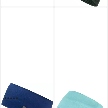
CHILLOUTS
MODAS
Stirnband Eton
Stirnband Unisex 2535
(20)
Kopfband Maritim Kinder und
21,99 €
Erwachsene zweilagig
lieferbar - in 2-3 Werktagen bei dir