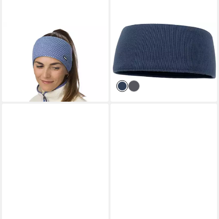
EISBÄR
BALKE
Stirnband Jamies (Futter aus
Stirnband Stirnband aus
Fleece-Merinowolle)
reiner Baumwolle
19,99 €
himmelblau Damen
lieferbar - in 3-4 Werktagen bei dir
32,94 €
lieferbar - in 3-4 Werktagen bei dir