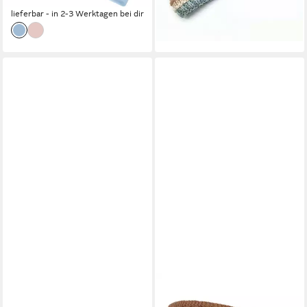
-12%
lieferbar - in 2-3 Werktagen bei dir
BALKE
FAERA
Stirnband weich & meliert
Stirnband (1-St) Stirnband