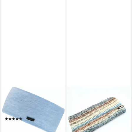
CHILLOUTS
EISBÄR
Stirnband Bari Headband mit
Strickmütze Mikata Stirnband
strukturierter Oberfläche &
multi hellblau
ab 33,49 €
softem Komfort
lieferbar - in 2-3 Werktagen bei dir
(6)
14,99 €
UVP
16,99 €