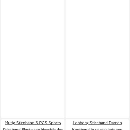
Mutig Stirnband 6 PCS Sports
Leoberg Stirnband Damen
Stirnband,Elastische Haarbänder
Kopfband in verschiedenen