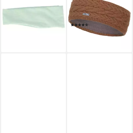
Jersey aus Baumwolle
gefüttert Damen
15,00 €
Ohrenschützer Band
lieferbar - in 3-4 Werktagen bei dir
Kopfband Winter
(5)
19,90 €
lieferbar - in 4-5 Werktagen bei dir