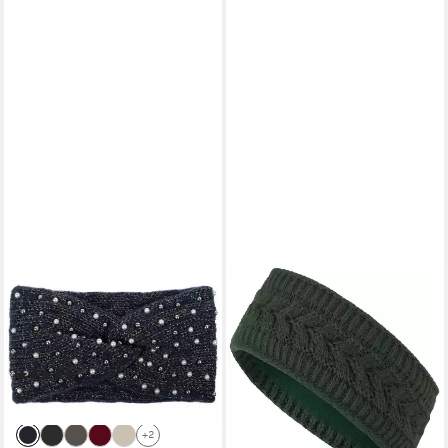
STYLEBREAKER
COMPAGNO
Stirnband Strick Stirnband
Stirnband (1-St) Stirnband
Perlen Metallic Faden und
gefüttert Damen
Knoten Detail (1-St)
Ohrenschützer Band
(18)
Kopfband Winter
18,95 €
19,90 €
lieferbar - in 2-3 Werktagen bei dir
lieferbar - in 4-5 Werktagen bei dir
+2
+1