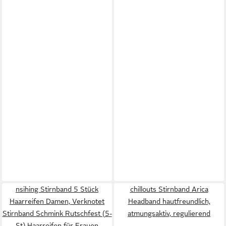
nsihing Stirnband 5 Stück
chillouts Stirnband Arica
Haarreifen Damen, Verknotet
Headband hautfreundlich,
Stirnband Schmink Rutschfest (5-
atmungsaktiv, regulierend
St) Haarreifen für Frauen