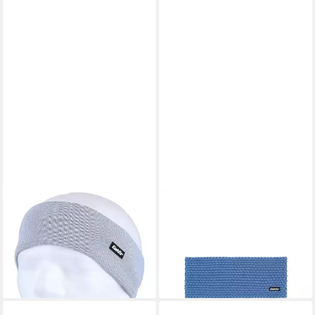
EISBÄR
EISBÄR
Stirnband Havel (Merinomix) -
Stirnband Jamies (Merinomix)
hellblau - 1 Stück
hellblau Kinder - 1 Stück
13,74 €
19,24 €
UVP
24,99 €
UVP
34,99 €
-45%
-45%
lieferbar - in 3-4 Werktagen bei dir
lieferbar - in 3-4 Werktagen bei dir