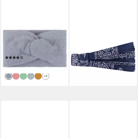
STYLEBREAKER
LIPODO
Stirnband Weiches Feinstrick
Stirnband (1-St) Headband
12,95 €
Stirnband mit Twist Knoten
lieferbar - in 2-3 Werktagen bei dir
(1-St)
(17)
18,95 €
lieferbar - in 2-3 Werktagen bei dir
+8