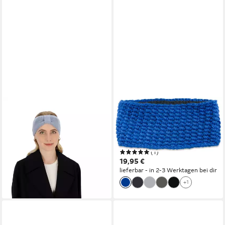
HALSÜBERKOPF ACCESSOIRES
STYLEBREAKER
Stirnband mit Riegel Made in
Stirnband Breites Grob
Germany!
Gehäkeltes Stirnband
25,00 €
39,99 €
Einfarbig (1-St)
(1)
-37%
19,95 €
lieferbar - in 3-4 Werktagen bei dir
lieferbar - in 2-3 Werktagen bei dir
+7
+1