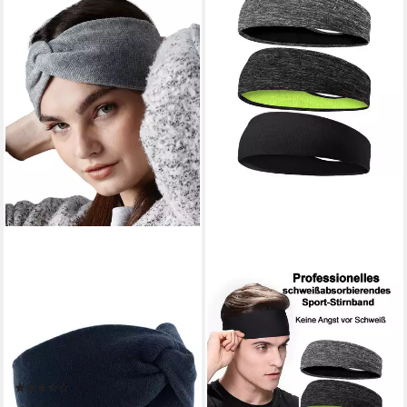
BEECHFIELD®
Stirnband modisches
Stirnband für Damen /
Frauen / Teenager aus
doppellagigem Strick
(3)
14,90 €
UVP
24,90 €