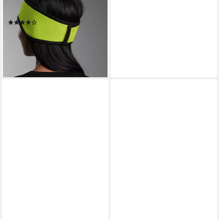
Stirnband TRIGEMA
Softshell-Stirnband (1-St)
(7)
23,50 €
lieferbar - in 9-11 Werktagen bei
dir