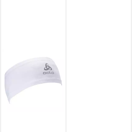
ODLO
Stirnband Odlo Unisex
Stirnband Polyknit Light Eco
Headband 762690
ab 18,09 €
lieferbar - in 2-3 Werktagen bei dir