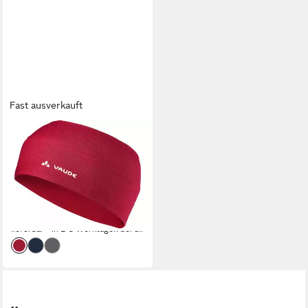
Fast ausverkauft
VAUDE
Stirnband Cassons Merino
Headband (Ein Stück)
Stirnband aus Merinowolle
30,00 €
lieferbar - in 2-3 Werktagen bei dir