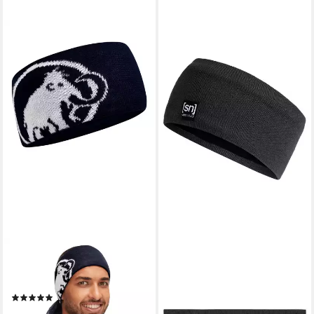
MAMMUT
SUPER.NATURAL
Stirnband Tweak Headband
Stirnband Merino Stirnband
mit eingestricktem Mammut
RIFFLER HEADBAND
(1)
pflegeleichter Merino-
29,95 €