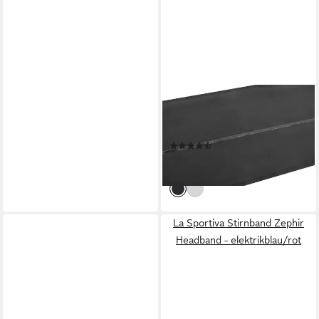
ADIDAS PERFORMANCE
Stirnband Adidas Headband -
Black/White
(3)
15,00 €
lieferbar - in 2-3 Werktagen bei dir
La Sportiva Stirnband Zephir
Headband - elektrikblau/rot