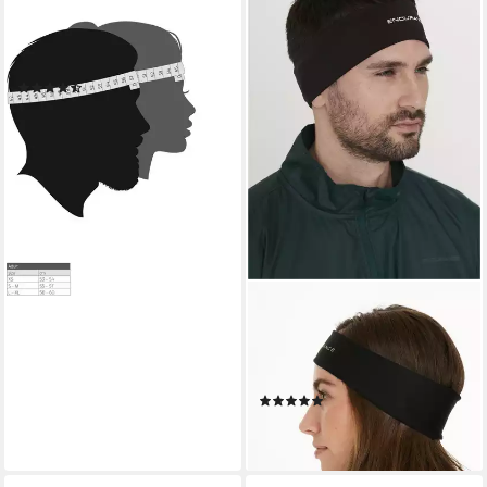
sportivem Look & weicher
Baumwollmischung für aktiven
Komfort
(20)
22,99 €
leider ausverkauft
ENDURANCE
Stirnband Warrington
Headband mit top
Sportfunktion
(2)
15,95 €
lieferbar - in 3-4 Werktagen bei dir