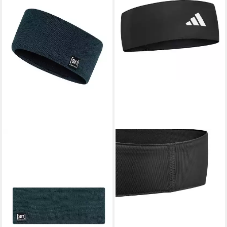
SUPER.NATURAL
Stirnband Riffler
(angenehmer Tragekomfort
durch Merinowolle) blau - 1
Stück
20,85 €
UVP
30,00 €
-31%
lieferbar - in 3-4 Werktagen bei dir