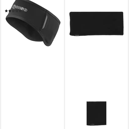
Wärmeisolationsvermögen
(1)
17,99 €
lieferbar - in 1-2 Werktagen bei dir