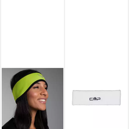
CMP
Stirnband CMP Unisex
Stirnband UNISEX
HEADBAND 6535522
12,94 €
lieferbar in 3 Wochen