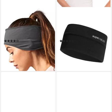
BEECHFIELD®
SUPER.NATURAL
Stirnband Unisex Softshell
Stirnband Merino Stirnband
Sport Stirnband / Headband
WANDERLUST HEADBAND
für Männer u. Frauen
wärmender Merino-
Winddicht - Atmungsaktiv
Materialmix
(1)
(3)
14,49 €
ab 21,94 €
UVP
20,90 €
UVP
30,00 €
-31%
-27%
lieferbar - in 6-7 Werktagen bei dir
lieferbar - in 3-4 Werktagen bei dir
+2