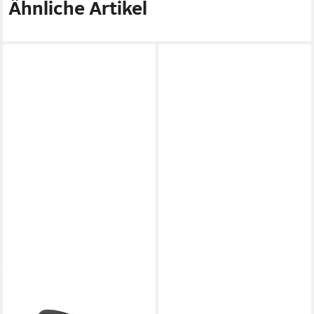
Ähnliche Artikel
GONSO
Stirnband Headband Therm
Atmungsaktiv, hohes