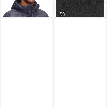
Materialmix
lieferbar - in 3-4 Werktagen bei dir
30,00 €
leider ausverkauft