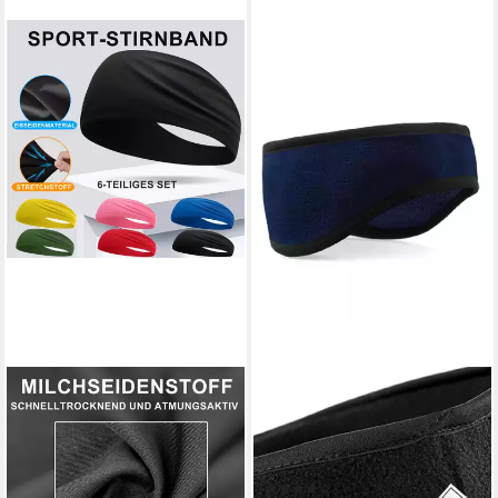
MUTIG
BEECHFIELD®
Stirnband 6 PCS Sports
Stirnband Damen Suprafleece
Stirnband,Elastische
Stirnband / Fleecestirnband -
Haarbänder Unisex-6 Farben
2 Größen Ultra-Thermostoff
(1)
(Atmungsaktiv &