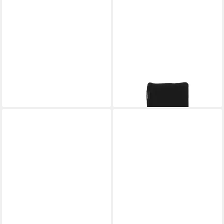
ENDURANCE
Stirnband Gesell aus Viskose
29,95 €
lieferbar - in 2-3 Werktagen bei dir