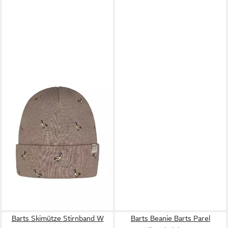
BARTS
Beanie
34,99 €
in 3-4 Werktagen bei dir
Barts Skimütze Stirnband W
Barts Beanie Barts Parel