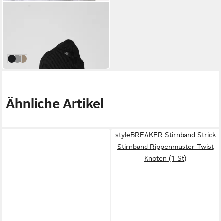
BARTS
Baseball Cap Haveno Beanie
BLACK
24,99 €
in 2-3 Werktagen bei dir
schwarz
HEATHER GREY
oliv
Ähnliche Artikel
styleBREAKER Stirnband Strick
Stirnband Rippenmuster Twist
Knoten (1-St)