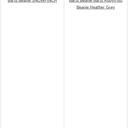
Barts Beanie SNOWFINCH
Barts Beanie Barts Rubyfrost
Beanie Heather Grey