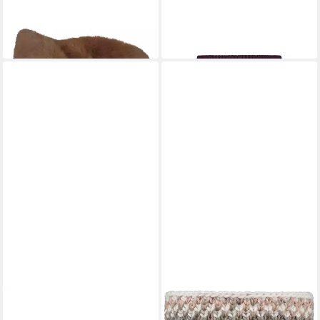
Stirnband Breanne
Stirnband Sneffel Headband
44,26 €
strawberry
in 4-5 Werktagen bei dir
30,00 €
in 3-4 Werktagen bei dir
BARTS
Stirnband Nicole Headband