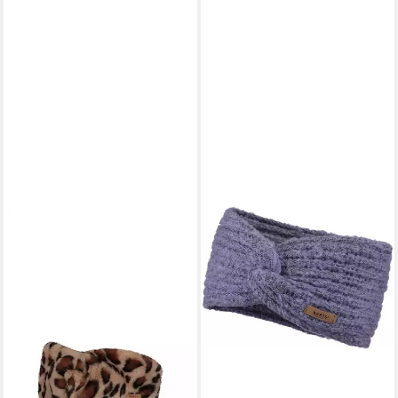
BARTS
Stirnband Desire Headband
182 purple
24,99 €
in 4-5 Werktagen bei dir