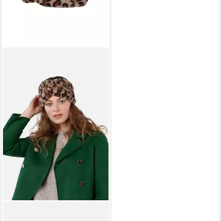
BARTS
Stirnband Barts Breanne