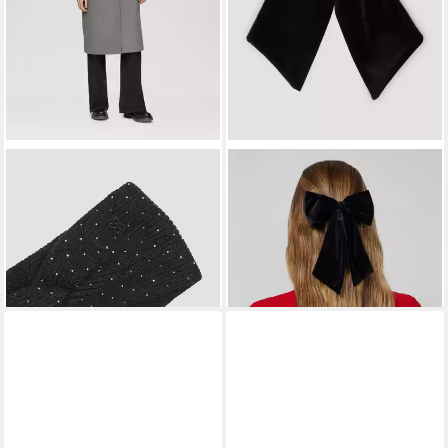
S.OLIVER
S.OLIVER
Stirnband Stirnband Stirnband
Stirnband Accessories
mit Knoten und Nieten
Haarspange mit Velours-
16,89 €
UVP
25,99 €
Schleife
15,99 €
-35%
lieferbar - in 3-4 Werktagen bei dir
lieferbar - in 3-4 Werktagen bei dir