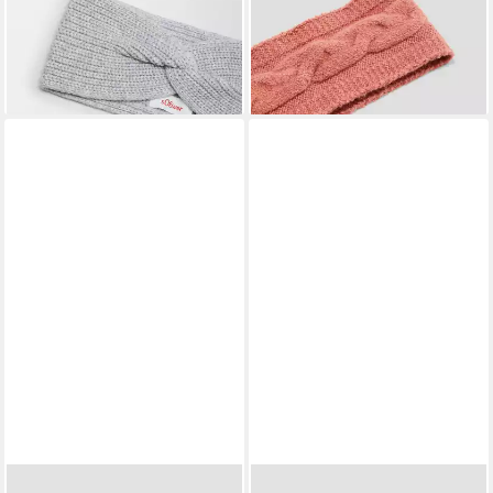
16,99 €
UVP
19,99 €
lieferbar - in 3-4 Werktagen bei dir
-15%
lieferbar - in 3-4 Werktagen bei dir