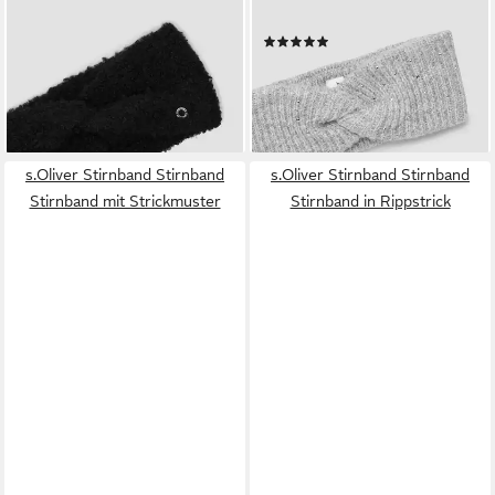
aus Bouclé-Strick mit Twist-
mit Schmucksteinchen
(1)
Detail
15,99 €
19,99 €
lieferbar - in 3-4 Werktagen bei dir
lieferbar - in 3-4 Werktagen bei dir
s.Oliver Stirnband Stirnband
s.Oliver Stirnband Stirnband
Stirnband mit Strickmuster
Stirnband in Rippstrick