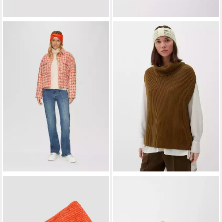
S.OLIVER
S.OLIVER
Stirnband Stirnband
Stirnband Stirnband Stirnband
Gestricktes Stirnband in
mit Wolle
22,99 €
Wickeloptik