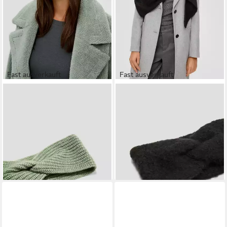
Fast ausverkauft
Fast ausverkauft
S.OLIVER
S.OLIVER
Stirnband Stirnband Stirnband
Stirnband Stirnband Stirnband
mit Knotendetail
aus Wollmix
19,99 €
16,99 €
UVP
19,99 €
lieferbar - in 3-4 Werktagen bei dir
-15%
lieferbar - in 3-4 Werktagen bei dir