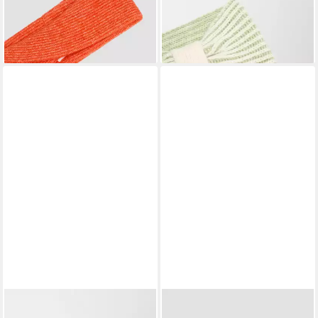
lieferbar - in 3-4 Werktagen bei dir
16,99 €
UVP
19,99 €
-15%
lieferbar - in 3-4 Werktagen bei dir