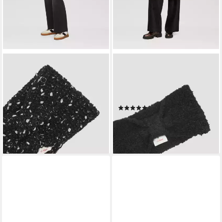
S.OLIVER
S.OLIVER
Stirnband Stirnband Bouclé-
Stirnband Stirnband
Stirnband mit Knotendetail
Gestricktes Stirnband aus
19,99 €
Bouclé
lieferbar - in 3-4 Werktagen bei dir
(1)
22,99 €
lieferbar - in 3-4 Werktagen bei dir