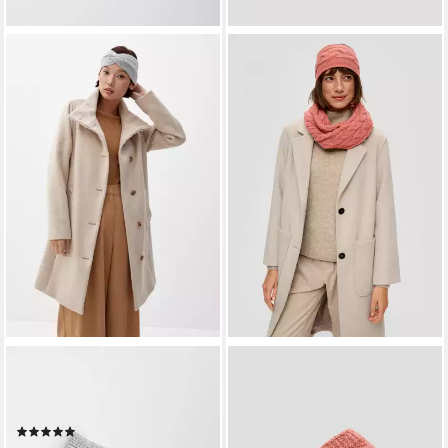
S.OLIVER
S.OLIVER
Stirnband Stirnband Stirnband
Stirnband Stirnband Stirnband
mit Knoten-Detail
aus Baumwollmix
(1)
19,99 €