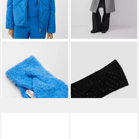
S.OLIVER
S.OLIVER
Stirnband Stirnband Stirnband
Stirnband Stirnband Stirnband
mit Knotendetail
aus Strick mit
19,99 €
Schmucksteinen
lieferbar - in 3-4 Werktagen bei dir
19,49 €
UVP
25,99 €
-25%
lieferbar - in 3-4 Werktagen bei dir