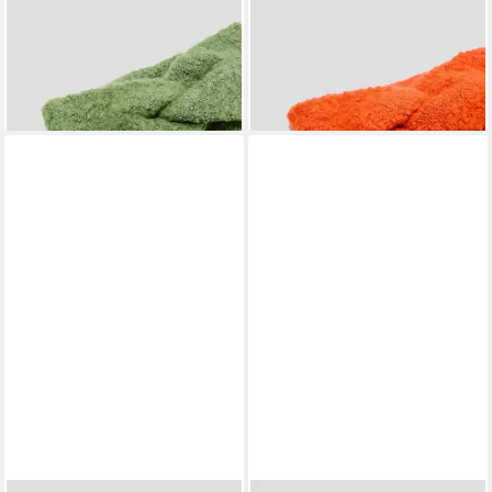
mit Knotendetail
mit Wickel-Detail
19,99 €
19,99 €
lieferbar - in 3-4 Werktagen bei dir
lieferbar - in 3-4 Werktagen bei dir