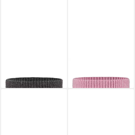
ARECO
ARECO
Stirnband Stirnband
Stirnband Stirnband
27,11 €
27,11 €
in 3-4 Werktagen bei dir
in 3-4 Werktagen bei dir