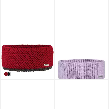
ARECO
ARECO
Stirnband Stirnband - rot
Stirnband Stirnband
20,69 €
27,11 €
UVP
22,99 €
in 3-4 Werktagen bei dir
-10%
in 4-5 Werktagen bei dir
rot
schwarz