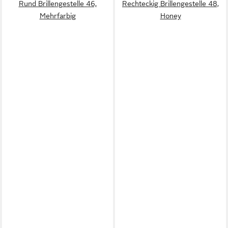
Rund Brillengestelle 46,
Rechteckig Brillengestelle 48,
Mehrfarbig
Honey