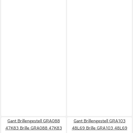
Gant Brillengestell GRA088
Gant Brillengestell GRA103
47K83 Brille GRA088 47K83
48L69 Brille GRA103 48L69