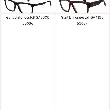
-56%
-56%
lieferbar - in 2-3 Werktagen bei dir
lieferbar - in 2-3 Werktagen bei dir
Gant Brillengestell GA3300
Gant Brillengestell GA4138
55036
53067