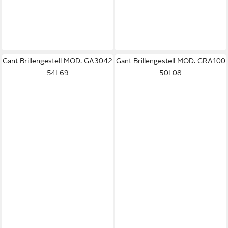
Gant Brillengestell MOD. GA3042
Gant Brillengestell MOD. GRA100
54L69
50L08