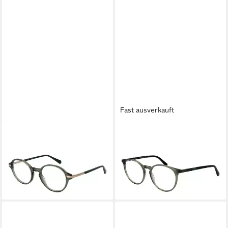
Fast ausverkauft
GANT
GANT
Brillengestell GA50008
Brillengestell GA3286 53096
59,25 €
51096
UVP
135,00 €
59,25 €
UVP
145,00 €
-56%
lieferbar - in 2-3 Werktagen bei dir
-59%
lieferbar - in 2-3 Werktagen bei dir