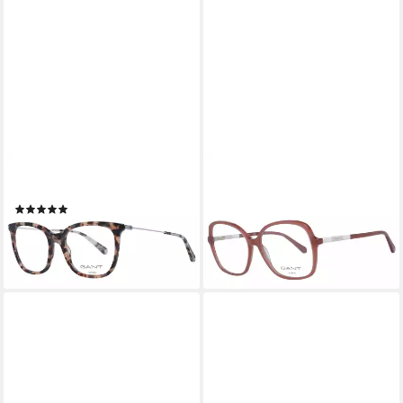
GANT
GANT
Brillengestell GA4109 53056
Brillengestell GA4134 59045
(1)
59,25 €
UVP
130,00 €
59,25 €
UVP
115,00 €
-54%
-48%
lieferbar - in 2-3 Werktagen bei dir
lieferbar - in 2-3 Werktagen bei dir