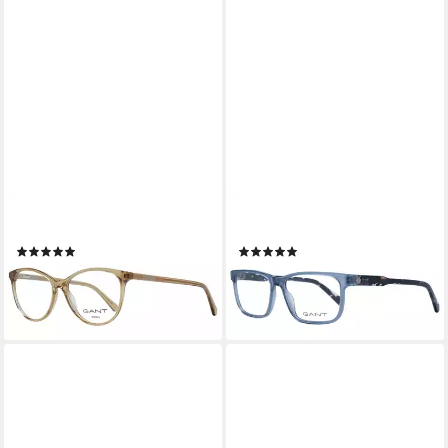
GANT
GANT
Brillengestell GA4149 52039
Brillengestell GA3254 55092
(1)
(1)
59,25 €
59,25 €
UVP
135,00 €
UVP
125,00 €
-56%
-53%
lieferbar - in 2-3 Werktagen bei dir
lieferbar - in 2-3 Werktagen bei dir