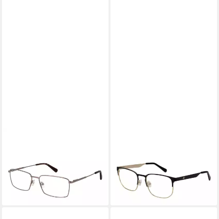
GANT
GANT
Brillengestell GA50041
Brillengestell GA50032
57036
54005
59,25 €
59,25 €
UVP
130,00 €
UVP
130,00 €
-54%
-54%
lieferbar - in 2-3 Werktagen bei dir
lieferbar - in 2-3 Werktagen bei dir