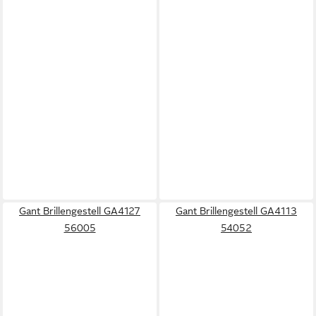
Gant Brillengestell GA4127
Gant Brillengestell GA4113
56005
54052