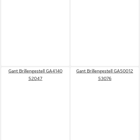
Gant Brillengestell GA4140
Gant Brillengestell GA50012
52047
53076