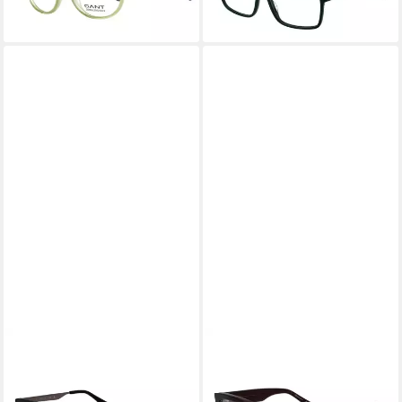
-57%
lieferbar - in 2-3 Werktagen bei dir
GANT
GANT
Brillengestell GA3294 55002
Brillengestell GA3292 54048
59,25 €
59,25 €
UVP
135,00 €
UVP
135,00 €