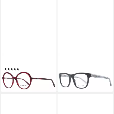
GANT
GANT
Brillengestell GA4148 54068
Brillengestell GA3283 55020
(1)
59,25 €
UVP
130,00 €
59,25 €
UVP
135,00 €
-54%
-56%
lieferbar - in 2-3 Werktagen bei dir
lieferbar - in 2-3 Werktagen bei dir