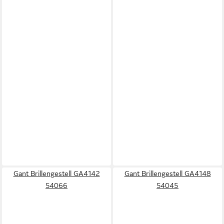
Gant Brillengestell GA4142
Gant Brillengestell GA4148
54066
54045