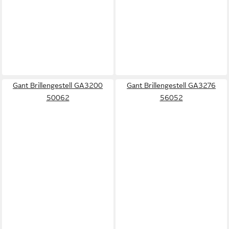
Gant Brillengestell GA3200
Gant Brillengestell GA3276
50062
56052