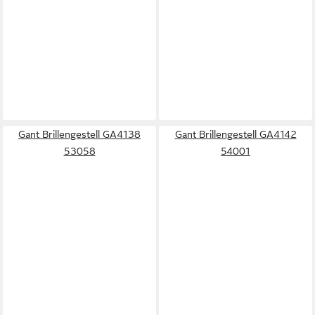
Gant Brillengestell GA4138
Gant Brillengestell GA4142
53058
54001