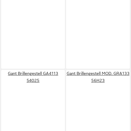
Gant Brillengestell GA4113
Gant Brillengestell MOD. GRA133
54025
56H23