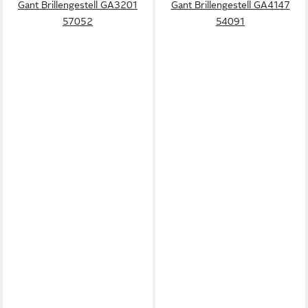
Gant Brillengestell GA3201
Gant Brillengestell GA4147
57052
54091