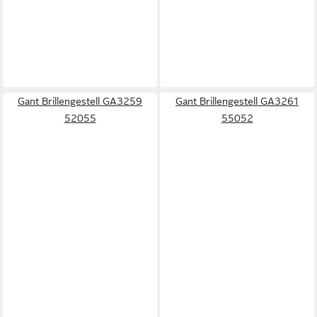
Gant Brillengestell GA3259
Gant Brillengestell GA3261
52055
55052