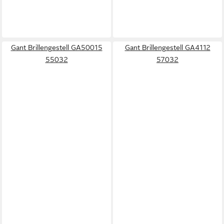
Gant Brillengestell GA50015
Gant Brillengestell GA4112
55032
57032