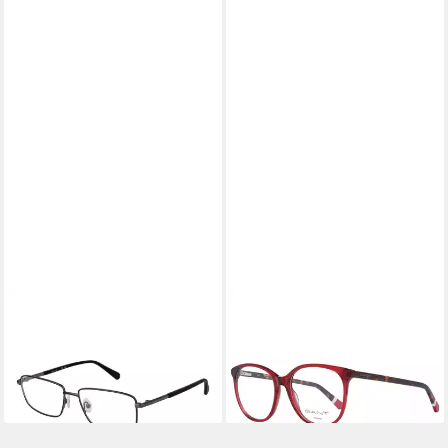
GANT
GANT
Brillengestell GA3299 55009
Brillengestell GA4107 53068
59,25 €
59,25 €
UVP
135,00 €
UVP
120,00 €
-56%
-51%
lieferbar - in 2-3 Werktagen bei dir
lieferbar - in 2-3 Werktagen bei dir