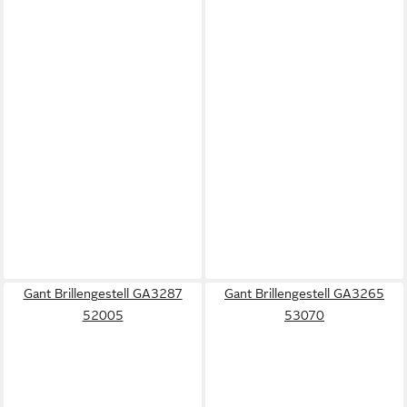
Gant Brillengestell GA3287
Gant Brillengestell GA3265
52005
53070