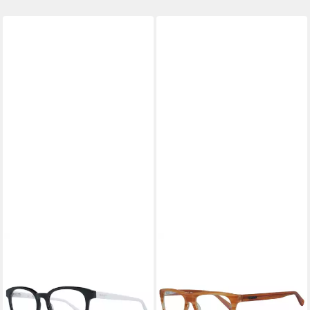
GANT
GANT
Brillengestell GA4102 51001
Brillengestell GR Leffert
ab 43,60 €
MAMB52
lieferbar in 3 Wochen
ab 43,60 €
lieferbar in 3 Wochen