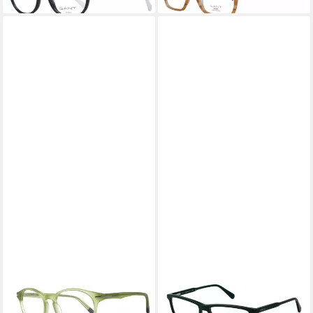
GANT
GANT
Brillengestell GA3060 48094
Brillengestell GA50033
ab 43,60 €
55096
lieferbar in 3 Wochen
59,25 €
UVP
139,00 €