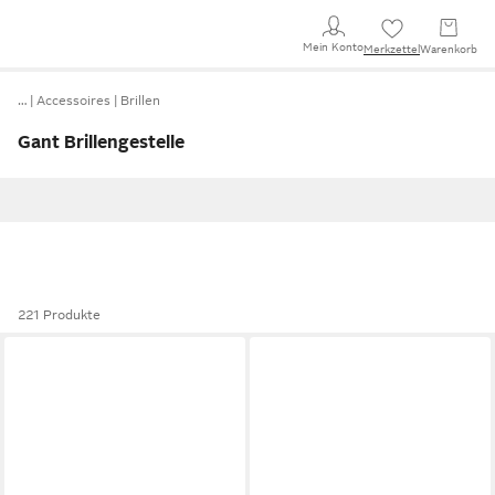
Mein Konto
Merkzettel
Warenkorb
…
Accessoires
Brillen
Gant Brillengestelle
221 Produkte