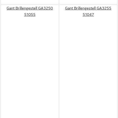
Gant Brillengestell GA3250
Gant Brillengestell GA3255
51055
51047