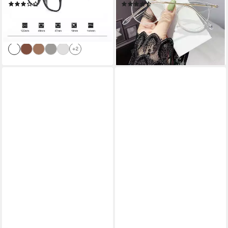
(2)
(8)
25,99 €
23,99 €
35,99 €
29,99 €
-28%
-20%
lieferbar in 3 Wochen
lieferbar in 3 Wochen
+2