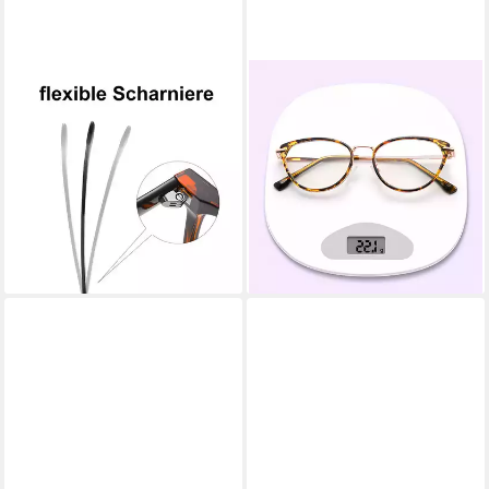
PACIEA
PACIEA
Brille Damen Herren Ohne
Brille Ohne Sehstärke Damen
Sehstärke Blaulichtfilter
Cat Eye Anti Blaulicht Metall
Federscharnier Mehrfarbig
Computerbrille
31,99 €
29,99 €
39,99 €
39,99 €
-20%
-25%
lieferbar in 3 Wochen
lieferbar in 3 Wochen
+4
+1