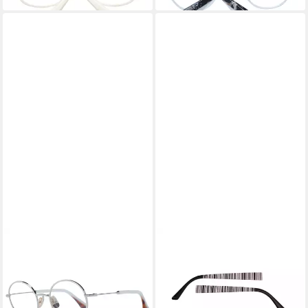
EYEMAX
Brillengestell eye:max
Wechselbügel 5420.41
34,99 €
lieferbar - in 6-7 Werktagen bei dir