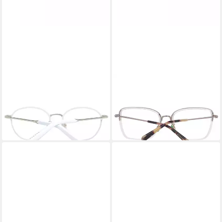
SANDRO
SCOTCH & SODA
Brillengestell SD4008 49933
Brillengestell SS3013 55487
53,25 €
47,25 €
UVP
150,00 €
UVP
225,00 €
-65%
-79%
lieferbar - in 2-3 Werktagen bei dir
lieferbar - in 2-3 Werktagen bei dir