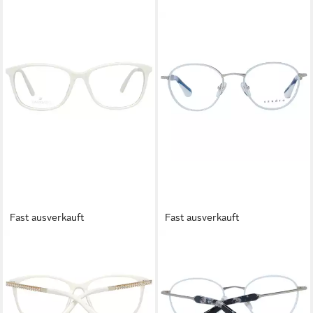
Fast ausverkauft
Fast ausverkauft
SWAROVSKI
SANDRO
Brillengestell SK5308 52021
Brillengestell SD4000 51917
119,25 €
53,25 €
UVP
175,00 €
UVP
205,00 €
-32%
-74%
lieferbar - in 2-3 Werktagen bei dir
lieferbar - in 2-3 Werktagen bei dir