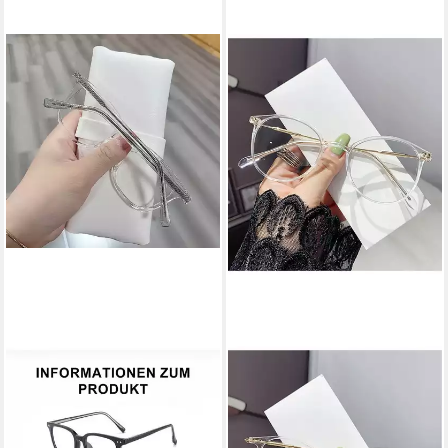
PACIEA
PACIEA
Brille Damen Herren Ohne
Brille Damen Herren
Sehstärke Anti Blaulicht Anti-
Selbsttönend Anti Blaulicht
Müdigkeit Mode
Ultraleicht Mode Rundrahmen