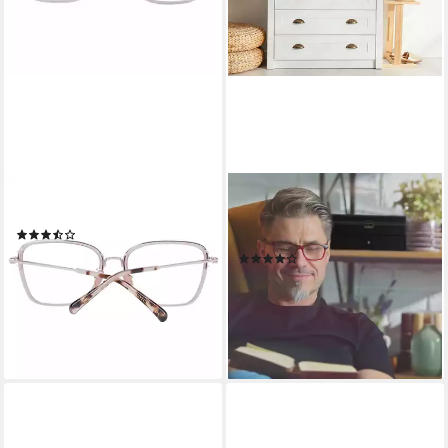
SCOTCH & SODA
RELAXDAYS
Brillengestell SS3013 55288
Brille Brillenbox für 12 Brillen,
(2)
weiß
59,25 €
UVP
225,00 €
(5)
24,99 €
-74%
UVP
39,99 €
lieferbar - in 2-3 Werktagen bei dir
-38%
lieferbar - in 2-3 Werktagen bei dir