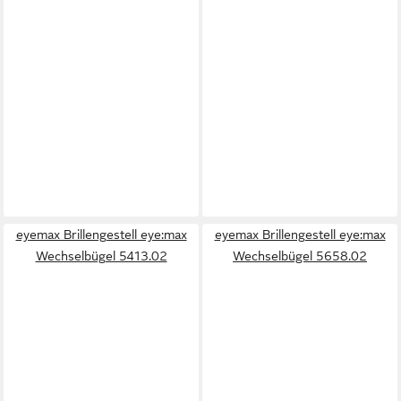
eyemax Brillengestell eye:max
eyemax Brillengestell eye:max
Wechselbügel 5413.02
Wechselbügel 5658.02