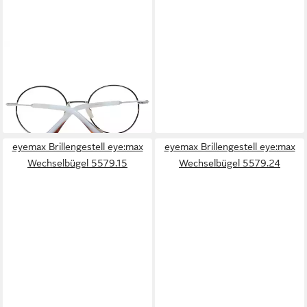
SANDRO
Brillengestell SD4019 49920
65,25 €
UVP
275,00 €
-76%
lieferbar - in 2-3 Werktagen bei dir
eyemax Brillengestell eye:max
eyemax Brillengestell eye:max
Wechselbügel 5579.15
Wechselbügel 5579.24