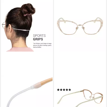
KWMOBILE
GUESS
Brillengestell kwmobile
Brillengestell GU50122 54021
(1)
Antirutsch Brillenband für
59,25 €
UVP
150,00 €
Brillenbügel Set - 2x Silikon,
-61%
Antirutsch Sportband für
lieferbar - in 2-3 Werktagen bei dir