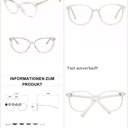
Fast ausverkauft
PACIEA
SWAROVSKI
Brille Cat Eye Blaulichtfilter
Brillengestell SK5310 52021
95,25 €
Damen Anti-Müdigkeit
UVP
175,00 €
Computer Gaming Schutz
-46%
(1)
lieferbar - in 2-3 Werktagen bei dir
19,99 €
lieferbar in 5 Wochen
+5