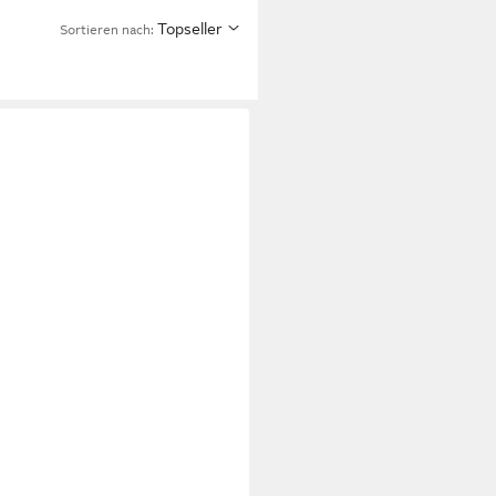
Topseller
Sortieren nach: