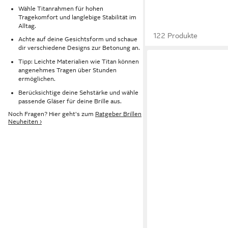
Wähle Titanrahmen für hohen
Tragekomfort und langlebige Stabilität im
Alltag.
122 Produkte
Achte auf deine Gesichtsform und schaue
dir verschiedene Designs zur Betonung an.
Tipp: Leichte Materialien wie Titan können
angenehmes Tragen über Stunden
ermöglichen.
Berücksichtige deine Sehstärke und wähle
passende Gläser für deine Brille aus.
Noch Fragen? Hier geht's zum
Ratgeber Brillen
Neuheiten ›