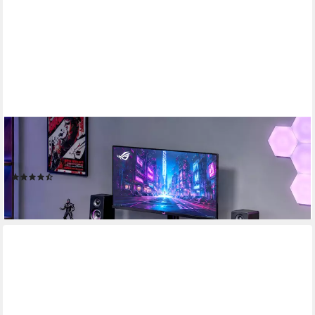
MY SIT
Schreibtisch Gaming Tisch Gizmo mit Farbwechsel LED
Beleuchtung
(41)
99,90 €
lieferbar - in 3-4 Werktagen bei dir