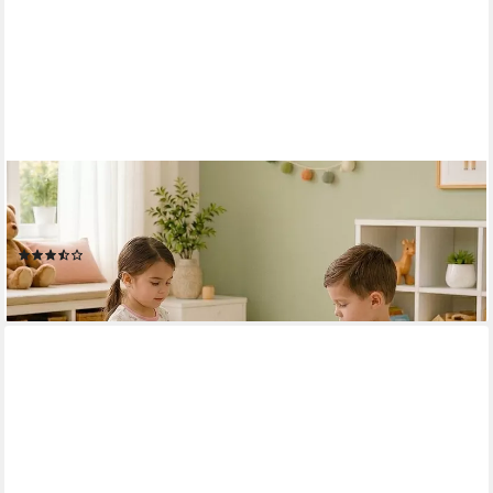
BABY VIVO
Kindersitzgruppe multifunktionaler Tisch 2 Stühle aus Holz -
Moritz
(6)
54,90 €
lieferbar - in 3-4 Werktagen bei dir