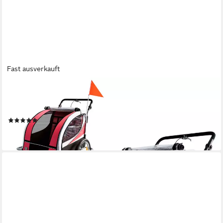
Fast ausverkauft
SAMAX
Fahrradkinderanhänger 360° drehbarer Fahrradanhänger 2in1
Jogger - in Rot - Silver Frame
(2)
134,90 €
lieferbar - in 3-4 Werktagen bei dir