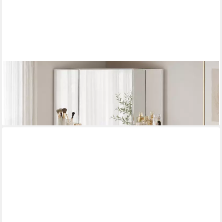
MAKIKA
Schminktisch Eckschminktisch / Schminktisch ELLE mit Spiegel
und Schubladen
94,90 €
lieferbar - in 3-4 Werktagen bei dir