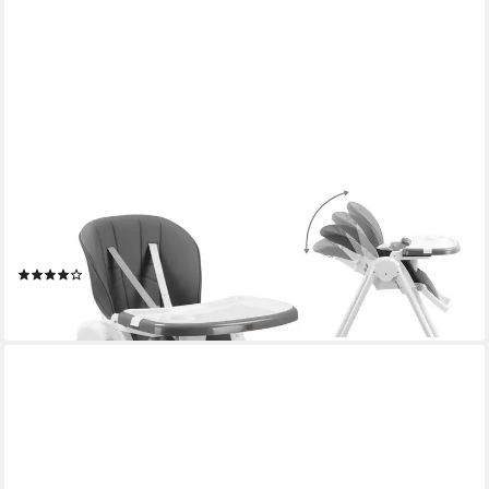
BABY VIVO
Hochstuhl Design Kinderhochstuhl aus Kunststoff - Tippy in
Stardust
(12)
59,90 €
lieferbar - in 3-4 Werktagen bei dir