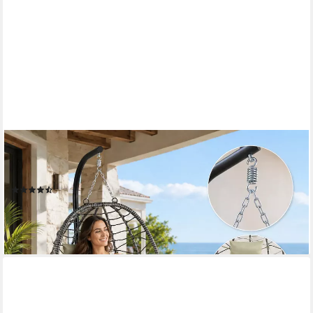
MAKIKA
Loungesessel Hängesessel mit Gestell Polyrattan
Höhenverstellbar - 150 kg - Grün
(14)
119,90 €
lieferbar - in 3-4 Werktagen bei dir