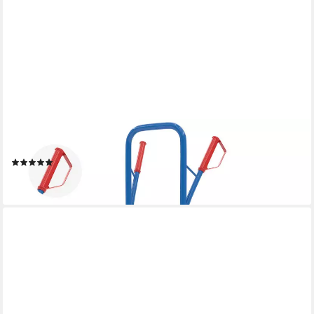
MAXCRAFT
Sackkarre Treppenkarre bis 200 kg - 12 Räder
(4)
199,90 €
lieferbar - in 3-4 Werktagen bei dir