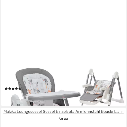
BABY VIVO
Hochstuhl Kinderhochstuhl 3in1 / Babywippe für Kinder - Lulu in
Grau
(11)
64,90 €
lieferbar - in 3-4 Werktagen bei dir
Makika Loungesessel Sessel Einzelsofa Armlehnstuhl Boucle Lia in
Grau