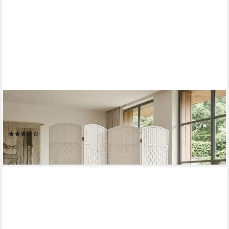
MAKIKA
Paravent Trennwand Raumteiler aus Bambus Faltbar -
Abgerundet
(5)
62,90 €
lieferbar - in 3-4 Werktagen bei dir