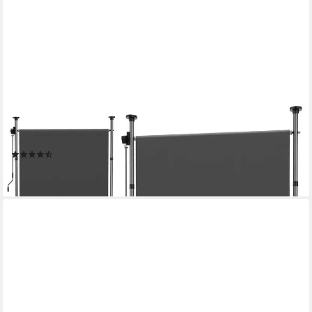
STRATTORE
Balkonsichtschutz Klemmmarkise Senkrechtmarkise
höhenverstellbar 100x310 cm - Anthrazit
(26)
ab 59,90 €
lieferbar - in 3-4 Werktagen bei dir