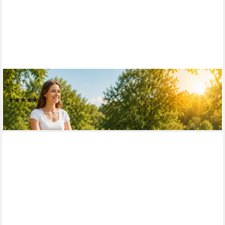
SAMAX
Bollerwagen Faltbarer Offroad mit Dach - Schwarz / Grün
(3)
99,90 €
lieferbar - in 3-4 Werktagen bei dir