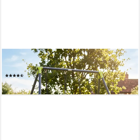
BABY VIVO
Einzelschaukel Kinderschaukel / Schaukelgestell -
Doppelschaukel bis 100 kg
(3)
59,90 €
lieferbar - in 3-4 Werktagen bei dir