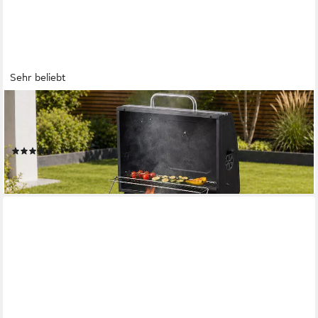
Sehr beliebt
STRATTORE
Holzkohlegrill Grill BBQ Grillwagen XL höhenverstellbar mit
Rädern
(23)
109,90 €
lieferbar - in 3-4 Werktagen bei dir