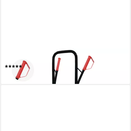
MAXCRAFT
Sackkarre Treppenkarre bis 200 kg - 12 Räder in Schwarz
(1)
199,90 €
lieferbar - in 3-4 Werktagen bei dir