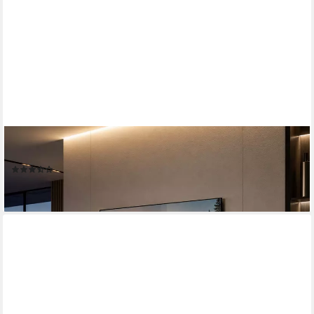
MAKIKA
Ablagetisch TV Lowboard / Fernsehtisch - Schwarz Hochglanz
(5)
79,90 €
lieferbar - in 3-4 Werktagen bei dir