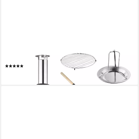
STRATTORE
Holzkohlegrill 5in1 Gulaschkanone / Gulaschkessel 19 Liter
(4)
94,90 €
lieferbar - in 3-4 Werktagen bei dir