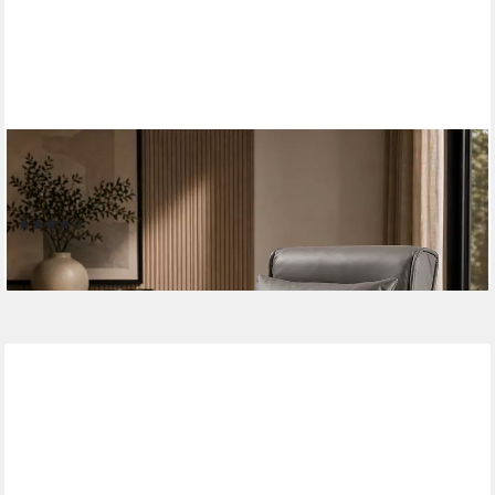
MAKIKA
Relaxliege Schlafsessel Schlafsofa Rio Kunstleder klappbar in
Grau
(4)
109,90 €
lieferbar - in 3-4 Werktagen bei dir