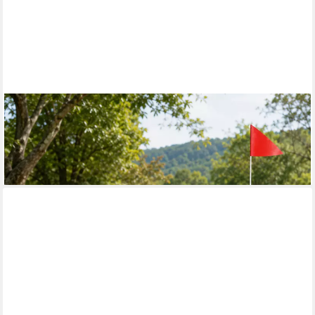
ZOOMUNDO
Fahrradhundeanhänger Fahrradanhänger Hundeanhänger Hund
Transport - Jacky in Beige/Schwarz
99,90 €
lieferbar - in 3-4 Werktagen bei dir