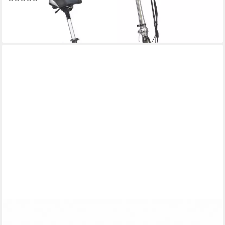
999,00 €
UVP
1.199,00 €
-17%
lieferbar - in 2-3 Werktagen bei dir
ELONEO
Hundebett ELONEO - Orthopädisches Premium Hundebett,