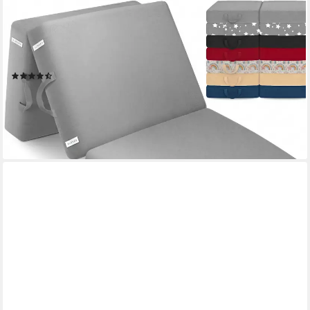
ELONEO
Klappmatratze 3-teilig, Gästematratze mit extra dickem
Schaumstoff, 15 cm hoch, waschbarer Bezug, geeignet für
Hausstauballergiker, schadstoffgeprüft
(317)
ab 69,99 €
UVP
99,99 €
-30%
lieferbar - in 2-3 Werktagen bei dir