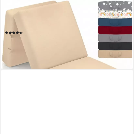
ELONEO
Klappmatratze 3-teilig, Gästematratze mit extra dickem
Schaumstoff, 15 cm hoch, waschbarer Bezug, geeignet für
Hausstauballergiker, schadstoffgeprüft
(317)
ab 69,99 €
UVP
99,99 €
-30%
lieferbar - in 2-3 Werktagen bei dir