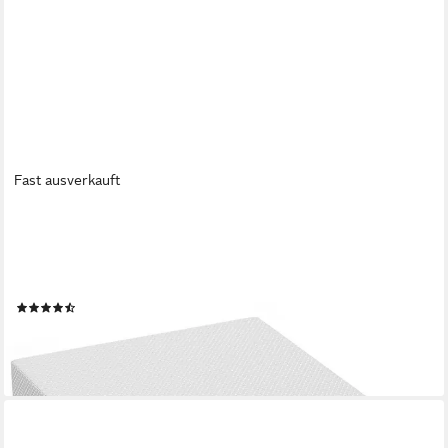
Fast ausverkauft
ELONEO
Matratzenkeil / Bettkeilkissen 90x100cm, versch. Größen, Visko,
waschbarer Bezug Matratzenerhöhung, waschbar, für
Hausstauballergiker geeignet
(37)
ab 82,99 €
UVP
119,99 €
-31%
lieferbar - in 2-3 Werktagen bei dir