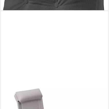
ELONEO
Gartenstuhl Campingstuhl mit Liegefunktion, 6-fach verstellbare
Rückenlehne, UV- und witterungsbeständig, Strandliege klappbar
tragbar, Strandstuhl