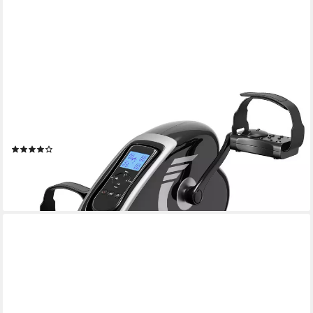
AKTIVSHOP
Heimtrainer für ältere Menschen mit motorischen
Einschränkungen, Massage-Handgriffe mit Akupunktur-
Oberfläche
(30)
119,99 €
UVP
189,99 €
-37%
lieferbar - in 2-3 Werktagen bei dir