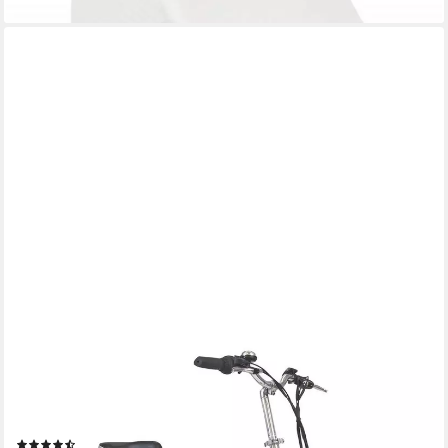
AKTIVELO
Faltrad E-Bike Klapprad, 20 Zoll, klappbares Fahrrad für Damen
und Herren, 6 Gang, Kettenschaltung, mit wartungsfreiem 250W
Mittelmotor & 5 Unterstützungsstufen
(15)