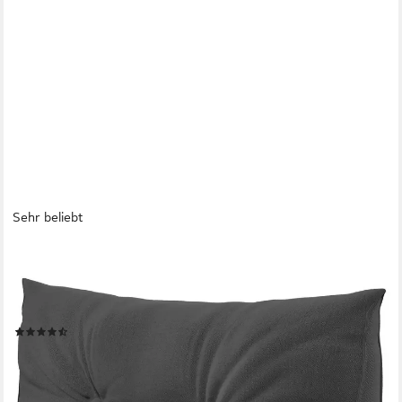
Sehr beliebt
ELONEO
Rückenkissen Keilkissen für Bett und Sofa, Lesekissen mit
praktischem Seitenfach, 1-tlg., mit praktischem Seitenfach,
Lesekissen, mit waschbarem Bezug
(57)
ab 36,99 €
UVP
53,99 €
-31%
lieferbar - in 2-3 Werktagen bei dir