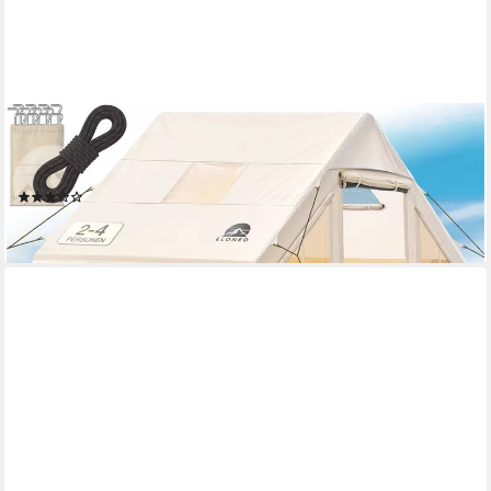
ELONEO
aufblasbares Zelt ELONEO Glamping Zelt für 2-8 Personen mit
Dachfenster, Personen: 8, UV-Schutz: UV50+
(1)
ab 279,00 €
lieferbar - in 2-3 Werktagen bei dir