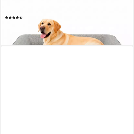
gelenkschonend, waschbar, Aus kuscheligem Sherpa-Fleece und
strapazierfähigem Sofastoff
(9)
ab 44,99 €
lieferbar - in 2-3 Werktagen bei dir