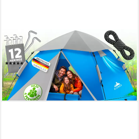
ELONEO
Wurfzelt ELONEO Wurfzelt 245x225x150 cm – Pop-Up
Campingzelt für 2–4 Personen, Personen: 4, Regendicht,
Schnelle Einrichtung, UV-Schutz, Winddicht
(1)
89,99 €
UVP
99,99 €
-10%
lieferbar - in 2-3 Werktagen bei dir