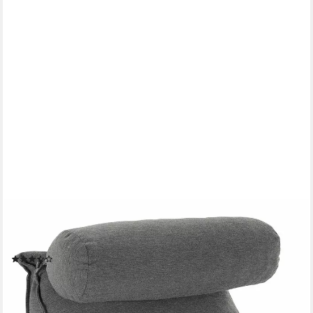
ELONEO
Rückenkissen mit Nackenrolle für Bett & Sofa, 55x50x30cm,
waschbarer Bezug
(42)
44,99 €
UVP
59,99 €
-25%
lieferbar - in 2-3 Werktagen bei dir