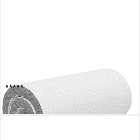
ELONEO
Topper Matratzentopper 90x200, 140x200, 180x200 und
weitere Größen, 5 cm hoch, Visco, für Hausstauballergiker,
schadstoffgeprüft, waschbar
(9)
ab 69,99 €
UVP
119,99 €
-42%
lieferbar - in 2-3 Werktagen bei dir