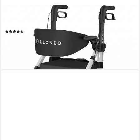
ELONEO
Rollator 2in1 Rollator & Rollstuhl, Faltbar und Leicht, Outdoor-
Gummireifen, mit Stiz & Netztasche
(12)
199,99 €
UVP
279,99 €
-29%
lieferbar - in 2-3 Werktagen bei dir