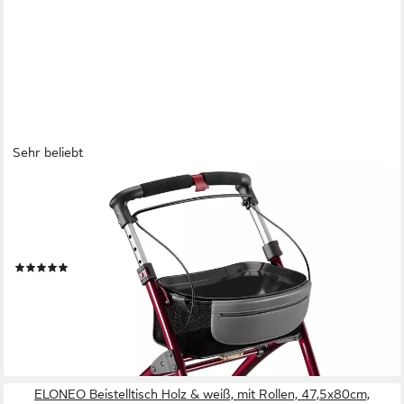
Sehr beliebt
ELONEO
Indoor-Rollator Wohnungsrollator inkl. Tablett & Korb für
Zuhause, klappbare Gehhilfe, Einhand-Falt-mechanismus,
geringes Faltmaß, maximale Sichtbarkeit
(60)
139,99 €
UVP
169,99 €
-18%
lieferbar - in 2-3 Werktagen bei dir
ELONEO Beistelltisch Holz & weiß, mit Rollen, 47,5x80cm,