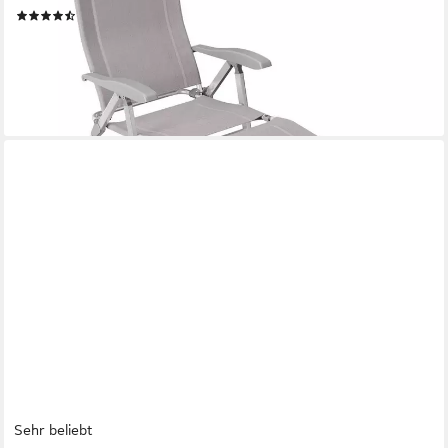
(20)
79,99 €
UVP
129,99 €
-38%
lieferbar - in 2-3 Werktagen bei dir
Sehr beliebt