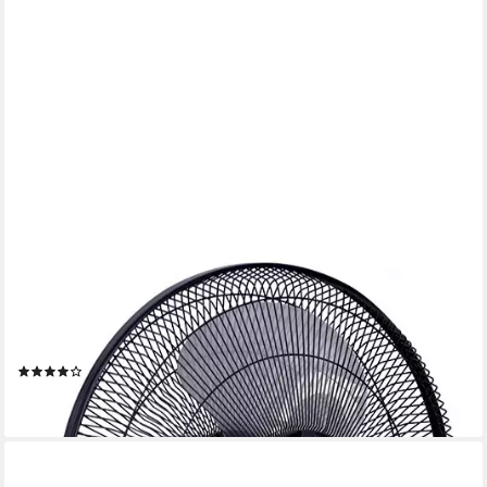
AKTIMEO
Standventilator mit Luftbefeuchtung, Timerfunktion, Bodenrollen
& Fernbedienung, Wassertank, Schwenk- und Neigefunktion,
Nebel- und Ventilatorfunktion
(50)
119,00 €
lieferbar - in 2-3 Werktagen bei dir