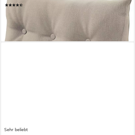
(57)
ab 39,99 €
UVP
53,99 €
-26%
lieferbar - in 2-3 Werktagen bei dir
Sehr beliebt