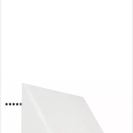
ELONEO
Keilkissen für Bett & Sofa, 30x50x60cm, abnehmbarer &
waschbarer Bezug
(14)
39,99 €
UVP
59,99 €
-33%
lieferbar - in 2-3 Werktagen bei dir