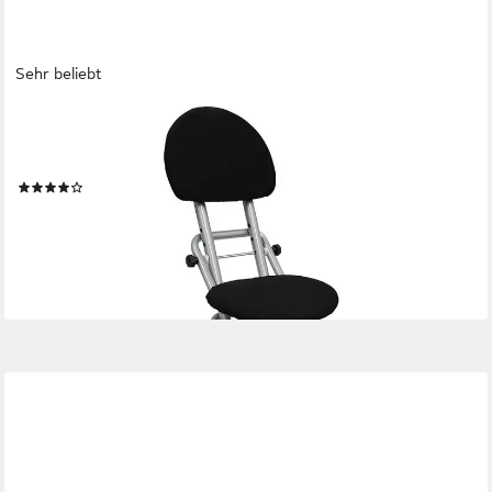
Sehr beliebt
ELONEO
Stehhilfe ELONEO Sitzhilfe/Bügelstehhilfe, mit Rückenkissen,
belastbar bis 120kg, höhenverstellbar, rutschfest & platzsparend
(33)
54,99 €
UVP
89,99 €
-39%
lieferbar - in 2-3 Werktagen bei dir