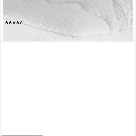
AM QUALITÄTSMATRATZEN
Topper Premium Gelschaum-Topper, Memory Foam, 6 cm hoch,
80x200 cm
(71)
ab 127,99 €
lieferbar - in 3-4 Werktagen bei dir