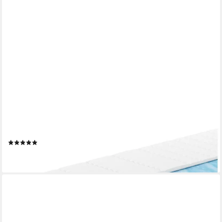
AM QUALITÄTSMATRATZEN
Taschenfederkernmatratze 7-Zonen Federkernmatratze mit
Gelschaum, Gelschaum-Matratze, Memory, 24 cm hoch, 90x200
cm
(1)
ab 339,99 €
lieferbar - in 6-8 Werktagen bei dir