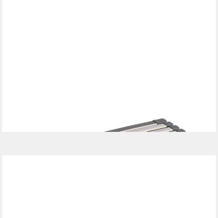
AM QUALITÄTSMATRATZEN
Lattenrost Stabiler XXL 7-Zonen Lattenrost bis 240 kg
belastbar, Fertig Montiert, Kopfteil 0, Fußteil 0, 80x200 cm
ab 254,99 €
lieferbar - in 3-4 Werktagen bei dir