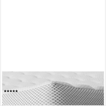
AM QUALITÄTSMATRATZEN
Topper Latex RG65, Premium Matratzenauflage Latex-Topper,
Besonders Langlebig, 6 cm hoch, Latex, 80x200 cm
(4)
ab 190,99 €
lieferbar - in 4-5 Werktagen bei dir