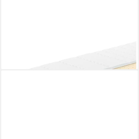
AM QUALITÄTSMATRATZEN
Taschenfederkernmatratze 7-Zonen Federkernmatratze mit
Latex, Premium Latex-Matratze, Langlebig, 24 cm hoch, 90x200
cm
ab 365,99 €
lieferbar - in 6-8 Werktagen bei dir