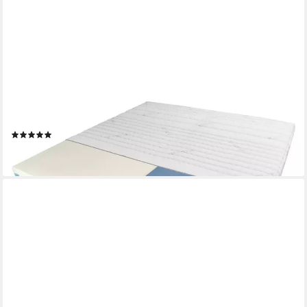
AM QUALITÄTSMATRATZEN
Taschenfederkernmatratze Premium 7-Zonen
Federkernmatratze mit 2 Härtegraden, Optimal für Paare, 24 cm
hoch, 140x190 cm
(4)
ab 466,99 €
lieferbar - in 7-9 Werktagen bei dir