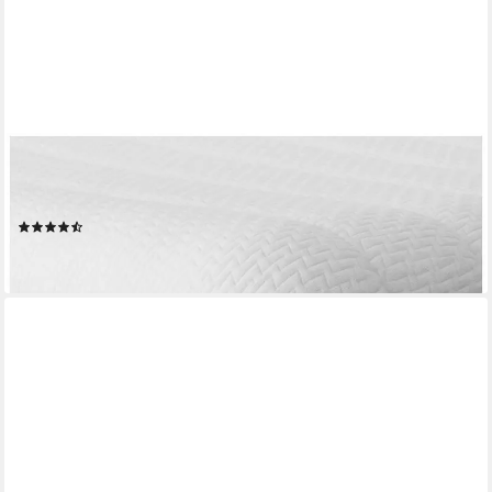
AM QUALITÄTSMATRATZEN
Topper weich, Komfortschaumtopper H2, Bezug waschbar, 6 cm
hoch, Komfortschaum, 80x200 cm
(55)
ab 95,99 €
lieferbar - in 4-5 Werktagen bei dir