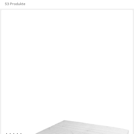
53 Produkte
AM QUALITÄTSMATRATZEN
Taschenfederkernmatratze Premium 7-Zonen
Federkernmatratze mit 2 Härtegraden, Optimal für Paare, 24 cm
hoch, 140x190 cm