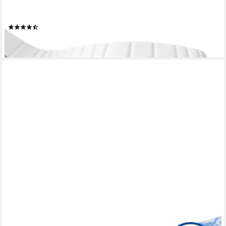
7-Zonen Matratze, Tonnentaschenfedern, 24 cm hoch, 80x200
cm
(71)
ab 286,99 €
lieferbar - in 4-5 Werktagen bei dir