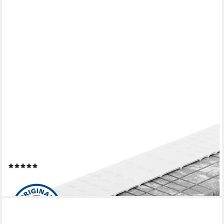
AM QUALITÄTSMATRATZEN
Taschenfederkernmatratze Deluxe 7-Zonen Federkernmatratze
mit 3D Kaltschaum, Optimale Anpassung, 24 cm hoch, 80x200
cm
(12)
ab 445,99 €
lieferbar - in 6-8 Werktagen bei dir