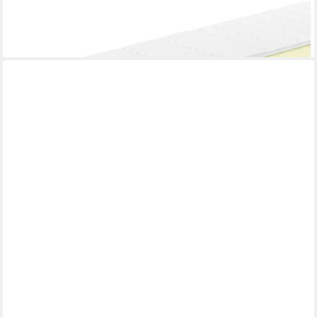
hoch, 80x200 cm
ab 407,99 €
lieferbar - in 6-8 Werktagen bei dir
AM QUALITÄTSMATRATZEN
Taschenfederkernmatratze Federkernmatratze, Ergnonomische