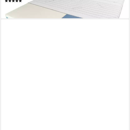
(4)
ab 466,99 €
lieferbar - in 7-9 Werktagen bei dir
AM QUALITÄTSMATRATZEN
Taschenfederkernmatratze 1000 Federn, 7-Zonen
Federkernmatratze mit Memory Foam, Visco-Matratze, 24 cm