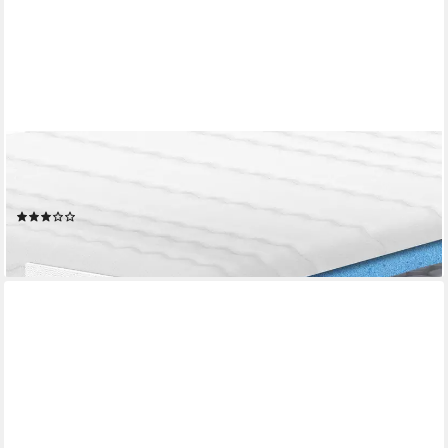
AM QUALITÄTSMATRATZEN
Taschenfederkernmatratze Ergonomische 7-Zonen Matratze,
Federkernmatratze, Made in Germany, 21 cm hoch, 80x200 cm
(2)
ab 199,90 €
lieferbar - in 4-5 Werktagen bei dir