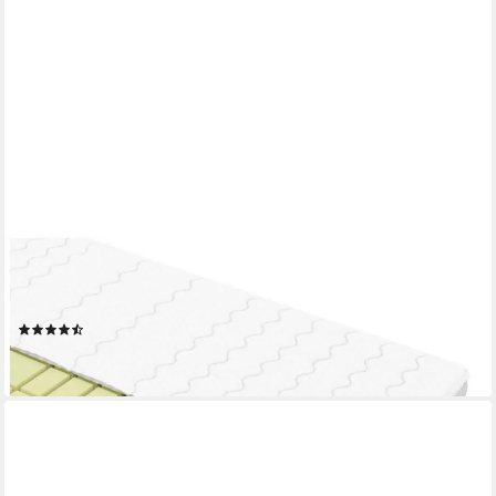
AM QUALITÄTSMATRATZEN
Topper 3D Deluxe Kaltschaum Topper, 7-Zonen, Ideal für
Boxspringbetten, RG50, 8 cm hoch, Komfortschaum, 80x200 cm
(3)
ab 190,99 €
lieferbar - in 4-5 Werktagen bei dir