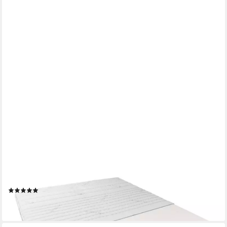
AM QUALITÄTSMATRATZEN
Taschenfederkernmatratze 1000 Federn 7-Zonen
Federkernmatratze, 2 Härtegrade, Doppelbett, Paare, 24 cm
hoch, 140x200 cm
(1)
ab 524,99 €
lieferbar - in 7-9 Werktagen bei dir