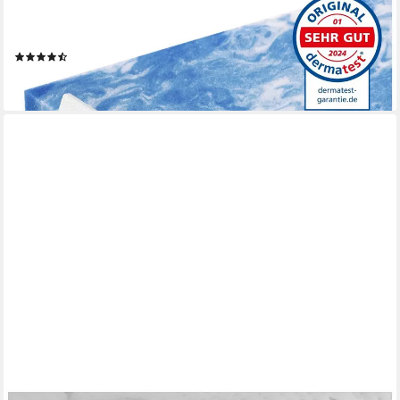
AM QUALITÄTSMATRATZEN
Topper 7-Zonen Memory Foam Gelschaum-Topper, Optimale
Druckentlastung, RG50, 8 cm hoch, Gelschaum, 80x200 cm
(58)
ab 190,99 €
lieferbar - in 4-5 Werktagen bei dir