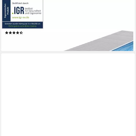
AM QUALITÄTSMATRATZEN
Gelschaummatratze 7-Zonen Gel-Matratze, Hochwertige
Matratze mit Memory Foam, Gelschaum, 20 cm hoch, 90x200
cm
(17)
ab 264,99 €
lieferbar - in 6-8 Werktagen bei dir