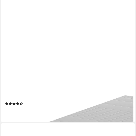
AM QUALITÄTSMATRATZEN
Gelschaummatratze 7-Zonen Gelmatratze mit Memoryeffekt,
Premiumhöhe, Hochwertiger Bezug, 23 cm hoch, 80x200 cm
(4)
ab 360,99 €
lieferbar - in 6-8 Werktagen bei dir