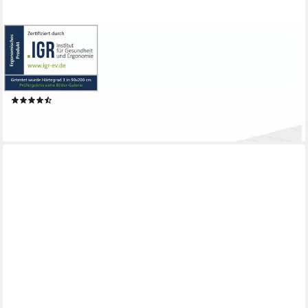
AM QUALITÄTSMATRATZEN
Taschenfederkernmatratze 1000 Federn, 7-Zonen
Federkernmatratze, Besonders Anpassungsfähig, 24 cm hoch,
80x200 cm
(25)
ab 349,99 €
lieferbar - in 6-8 Werktagen bei dir