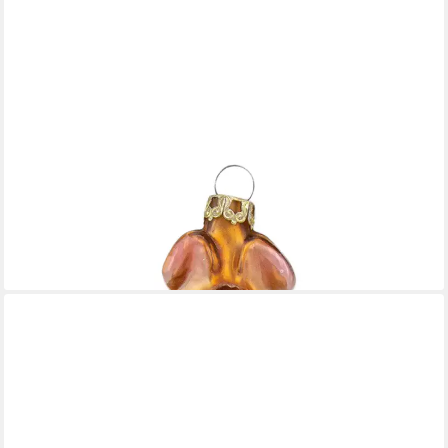
THÜRINGER GLASDESIGN
Christbaumschmuck Hase mit Möhre, 8cm (1-tlg), mundgeblasen,
handbemalt
23,95 €
lieferbar - in 7-9 Werktagen bei dir