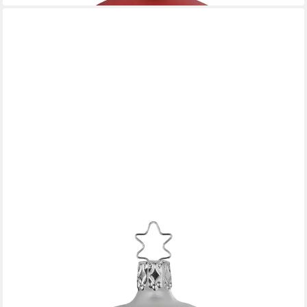
INGE-GLAS®
Weihnachtsbaumkugel Christbaumkugel Festtagsfreude silber
glänzend Ø 8cm Inge-Glas (1 St), mundgeblasen, handbemalt
19,95 €
lieferbar - in 7-9 Werktagen bei dir