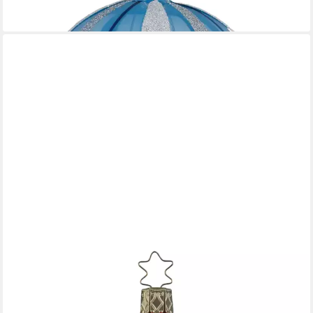
19,95 €
lieferbar - in 7-9 Werktagen bei dir
INGE-GLAS®
Weihnachtsbaumkugel Reflexkugel Blütenglanz, Ø 8cm, Rot
glänzend - Inge-Glas (1 St), mundgeblasen, handbemalt
24,95 €