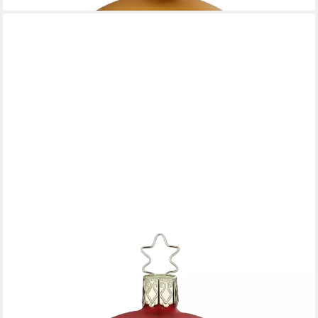
INGE-GLAS®
Weihnachtsbaumkugel Christbaumkugel Festtagsfreude rot
glänzend Ø 8cm Inge-Glas (1 St), mundgeblasen, handbemalt
19,95 €
lieferbar - in 7-9 Werktagen bei dir