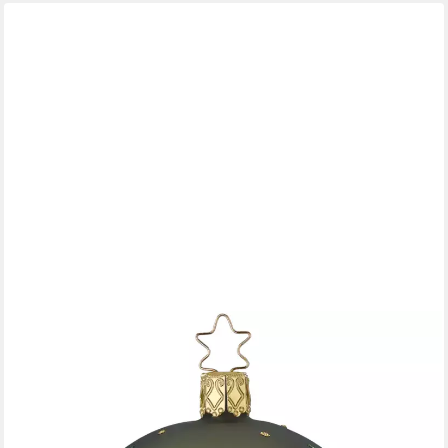
INGE-GLAS®
Weihnachtsbaumkugel Christbaumkugel Sternenhimmel
Jagdgrün matt Ø 8cm Inge-Glas (1 St), mundgeblasen,
handbemalt
20,95 €
lieferbar - in 7-9 Werktagen bei dir