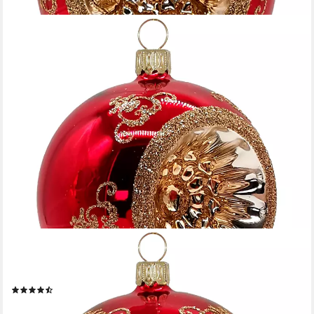
SCHATZHAUSER
Weihnachtsbaumkugel Reflexkugel, Renaissanceband, rot glanz
(1 St), mundgeblasen, handbemalt
(4)
14,95 €