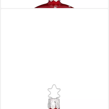
lieferbar - in 7-9 Werktagen bei dir
INGE-GLAS®
Weihnachtsbaumkugel Christbaumkugel Sternentanz Rot opal Ø
8cm Inge-Glas (1 St), mundgeblasen, handbemalt
20,95 €