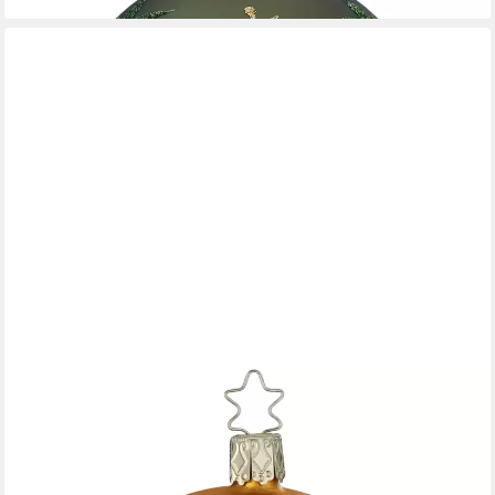
INGE-GLAS®
Weihnachtsbaumkugel Christbaumkugel Festtagsfreude golden
glänzend Ø 8cm Inge-Glas (1 St), mundgeblasen, handbemalt
19,95 €
lieferbar - in 7-9 Werktagen bei dir