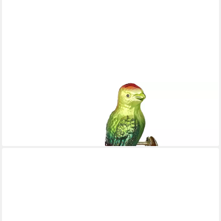
INGE-GLAS®
Christbaumschmuck Philippinen Kakadu, Vogel 10cm (1-tlg),
mundgeblasen, handbemalt
ab 31,95 €
lieferbar - in 7-9 Werktagen bei dir