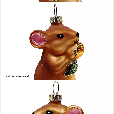
Fast ausverkauft
HOLLY & JOLLY
Christbaumschmuck Maus, braunes Mäuschen, 8cm (1-tlg),
mundgeblasen, handbemalt
11,95 €
lieferbar - in 7-9 Werktagen bei dir