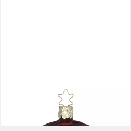
INGE-GLAS®
Weihnachtsbaumkugel Christbaumkugel Freudentanz Ø 8cm
Bordeauxrot matt Inge-Glas (1 St), mundgeblasen, handbemalt
21,95 €
lieferbar - in 7-9 Werktagen bei dir