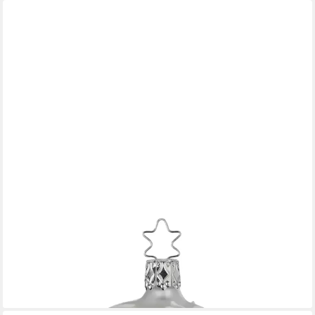
INGE-GLAS®
Weihnachtsbaumkugel Christbaumkugel Freudentanz Ø 8cm
Weiß matt Inge-Glas (1 St), mundgeblasen, handbemalt
21,95 €
lieferbar - in 7-9 Werktagen bei dir