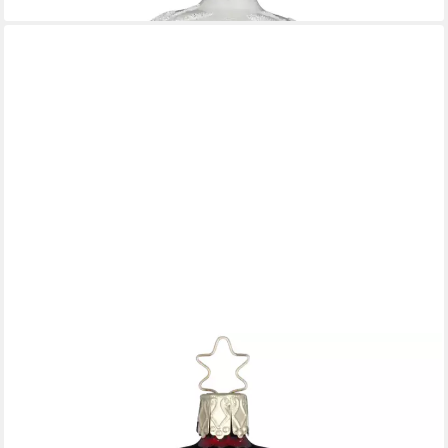
INGE-GLAS®
Weihnachtsbaumkugel Christbaumkugel funkelnde Sterne Ø
8cm Ochsenblut Rot glanz Inge-Glas (1 St), mundgeblasen,
handbemalt
24,95 €