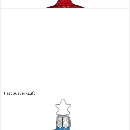
lieferbar - in 7-9 Werktagen bei dir
Fast ausverkauft
INGE-GLAS®
Weihnachtsbaumkugel Christbaumkugel festliche Streifen
Azurblau opal Ø 8cm Inge-Glas (1 St), mundgeblasen,
handbemalt