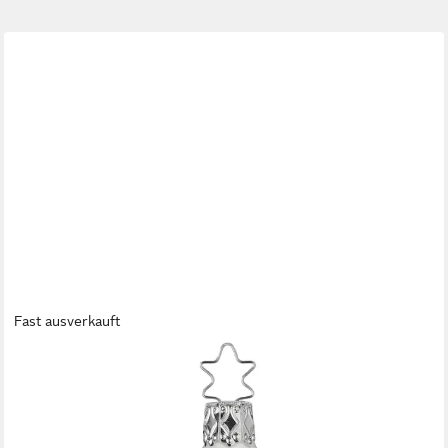
Fast ausverkauft
INGE-GLAS®
Weihnachtsbaumkugel Christbaumkugel Freudentanz Ø 8cm
Porzellanweiß opal Inge-Glas (1 St), mundgeblasen, handbemalt
21,95 €
lieferbar - in 7-9 Werktagen bei dir