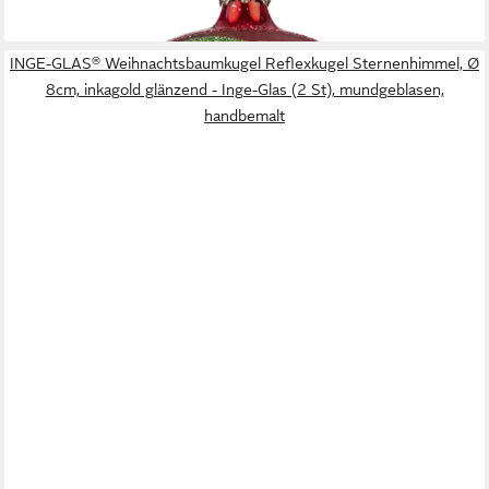
lieferbar - in 7-9 Werktagen bei dir
INGE-GLAS® Weihnachtsbaumkugel Reflexkugel Sternenhimmel, Ø
8cm, inkagold glänzend - Inge-Glas (2 St), mundgeblasen,
handbemalt