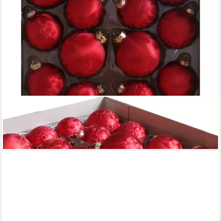
THÜRINGER GLASDESIGN
Weihnachtsbaumkugel 18tlg. Weihnachtskugel Eislack rot (18 St)
61,95 €
lieferbar - in 7-9 Werktagen bei dir