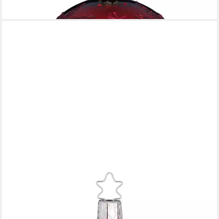
lieferbar - in 7-9 Werktagen bei dir
INGE-GLAS®
Weihnachtsbaumkugel Christbaumkugel Schneezauber Rot opal
Ø 8cm Inge-Glas (1 St), mundgeblasen, handbemalt
19,95 €