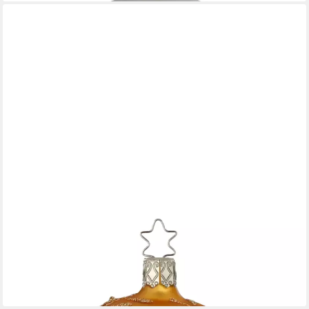
INGE-GLAS®
Weihnachtsbaumkugel Christbaumkugel Freudentanz Ø 8cm
Inkagold matt Inge-Glas (1 St), mundgeblasen, handbemalt
21,95 €
lieferbar - in 7-9 Werktagen bei dir