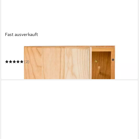
Fast ausverkauft
WILDLIFE GARDEN
Schlüsselbrett Schlüsselkasten Key Cabinet Specht
(2)
110,00 €
in 3-4 Werktagen bei dir