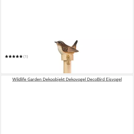
WILDLIFE GARDEN
Küchenrollenhalter Küchenrollenhalter Zaunkönig
(1)
29,50 €
in 3-4 Werktagen bei dir
Wildlife Garden Dekoobjekt Dekovogel DecoBird Eisvogel