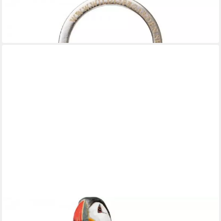
WILDLIFE GARDEN
Schlüsselanhänger Schlüsselanhänger Mohnkapsel Hellgrün
9,00 €
in 3-4 Werktagen bei dir
WILDLIFE GARDEN
Dekoobjekt Dekovogel DecoBird Papageitaucher Schwarz