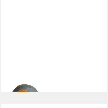
WILDLIFE GARDEN
Dekoobjekt Dekovogel Buchfink
24,00 €
in 3-4 Werktagen bei dir