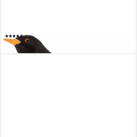
WILDLIFE GARDEN
Dekoobjekt Dekovogel Amsel
(1)
29,50 €
in 3-4 Werktagen bei dir