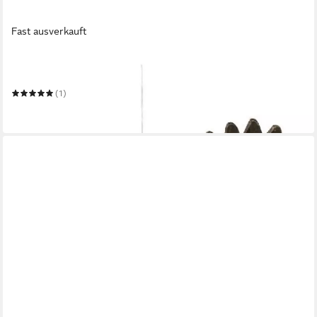
Fast ausverkauft
WILDLIFE GARDEN
Dekoobjekt Dekovogel Fliegende Blaumeise
(1)
34,00 €
in 4-5 Werktagen bei dir