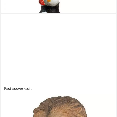
50,00 €
in 3-4 Werktagen bei dir
Fast ausverkauft
WILDLIFE GARDEN
Garderobenhaken Kleiderhaken DecoHook Löwe
24,00 €
in 3-4 Werktagen bei dir