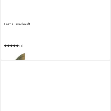
Fast ausverkauft
WILDLIFE GARDEN
Dekoobjekt Dekovogel Mauersegler
(1)
34,00 €
in 3-4 Werktagen bei dir