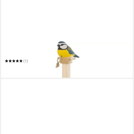
WILDLIFE GARDEN
Küchenrollenhalter Küchenrollenhalter Blaumeise
(1)
29,50 €
in 3-4 Werktagen bei dir