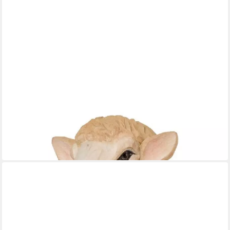
WILDLIFE GARDEN
Garderobenhaken Kleiderhaken DecoHook Schaf
24,00 €
in 3-4 Werktagen bei dir