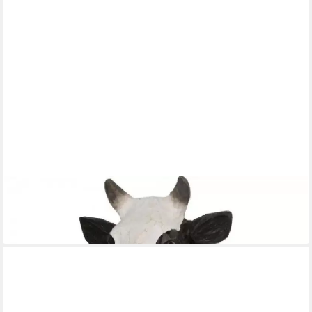
WILDLIFE GARDEN
Garderobenhaken Hand Carved Hook Cow
ab 24,00 €
in 3-4 Werktagen bei dir