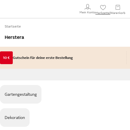
Mein Konto
Merkzettel
Warenkorb
Startseite
Herstera
10 €
Gutschein für deine erste Bestellung
Gartengestaltung
Dekoration