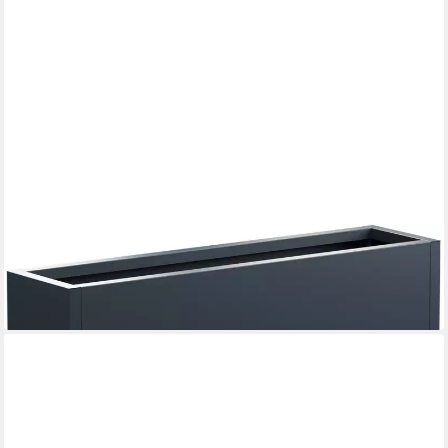
HERSTERA GARDEN
Pflanzkübel Cube, BxTxH: 100x25x25 cm
115,33 €
lieferbar - in 6-8 Werktagen bei dir