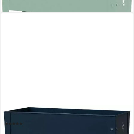
lieferbar - in 2-3 Werktagen bei dir
HERSTERA GARDEN
Hochbeet Urban, BxTxH: 100x40x84 cm
(7)
116,94 €