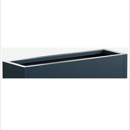
HERSTERA GARDEN
Pflanzkübel Cube, BxTxH: 80x25x25 cm
95,97 €
lieferbar - in 2-3 Werktagen bei dir