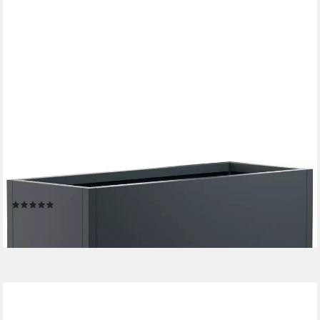
HERSTERA GARDEN
Hochbeet Deco, BxTxH: 100x40x80 cm
(1)
269,00 €
lieferbar - in 2-3 Werktagen bei dir