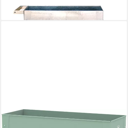
Hochbeet Barcelona Silber (1 St)
139,00 €
lieferbar - in 3-4 Werktagen bei dir
HERSTERA GARDEN
Hochbeet Urban, 80 l, BxTxH: 100x40x84 cm
116,94 €