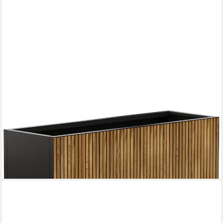
HERSTERA GARDEN
Pflanzkübel Deco Planter L, BxTxH: 150x50x50 cm
489,15 €
lieferbar - in 6-8 Werktagen bei dir