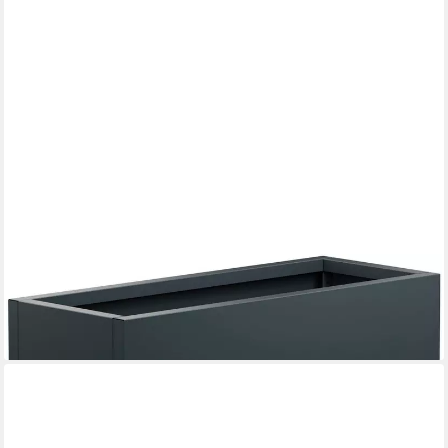
HERSTERA GARDEN
Pflanzkübel Cube, BxTxH: 100x40x25 cm
144,39 €
lieferbar - in 6-8 Werktagen bei dir