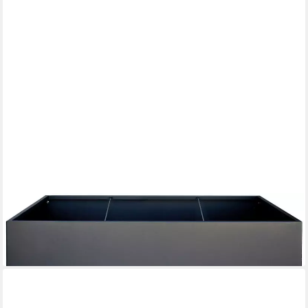
HERSTERA GARDEN
Hochbeet HG08978802, 750 l, BxTxH: 150x100x50 cm
224,22 €
lieferbar - in 4-5 Werktagen bei dir