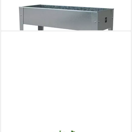
Hochbeet Urban Silber (1 St)
99,00 €
UVP
119,00 €
-17%
lieferbar - in 3-4 Werktagen bei dir
HERSTERA GARDEN