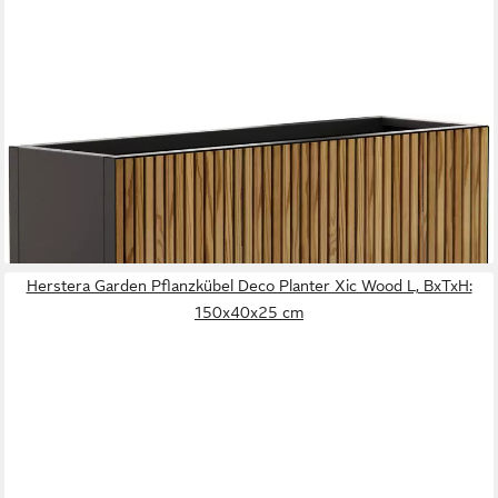
HERSTERA GARDEN
Pflanzkübel Deco Planter Divider L, BxTxH: 120x40x80 cm
578,21 €
UVP
599,00 €
-3%
lieferbar - in 2-3 Werktagen bei dir
Herstera Garden Pflanzkübel Deco Planter Xic Wood L, BxTxH:
150x40x25 cm