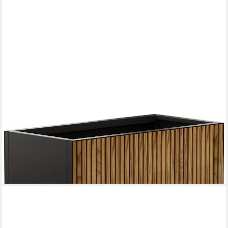
HERSTERA GARDEN
Pflanzkübel Deco Planter M, BxTxH: 100x50x50 cm
342,17 €
lieferbar - in 6-8 Werktagen bei dir