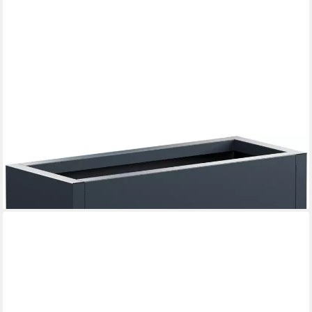
HERSTERA GARDEN
Pflanzkübel Cube, BxTxH: 60x25x25 cm
86,33 €
lieferbar - in 6-8 Werktagen bei dir