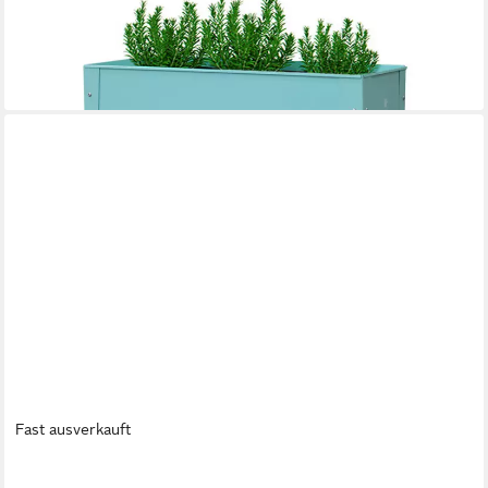
Hochbeet Urban Mint (1 St)
99,00 €
UVP
119,00 €
-17%
lieferbar - in 3-4 Werktagen bei dir
Fast ausverkauft
HERSTERA GARDEN