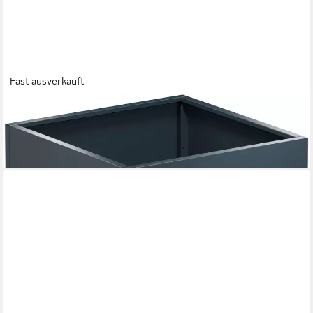
Fast ausverkauft
HERSTERA GARDEN
Pflanzkübel Cube, BxTxH: 100x100x50 cm
269,48 €
lieferbar - in 2-3 Werktagen bei dir