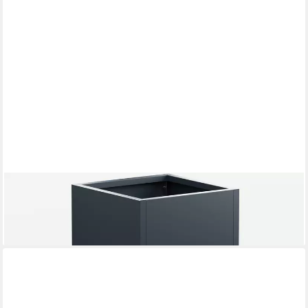
HERSTERA GARDEN
Blumenkasten, aus Stahl, 50x50x50 cm, anthrazit
136,65 €
lieferbar - in 2-3 Werktagen bei dir