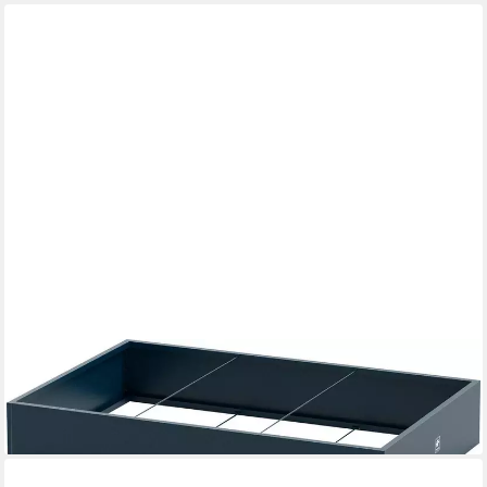
HERSTERA GARDEN
Hochbeet HG08979802, 375 l, BxTxH: 150x100x25 cm
155,67 €
lieferbar - in 4-5 Werktagen bei dir