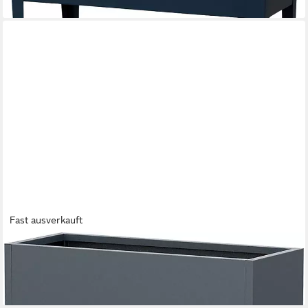
lieferbar - in 2-3 Werktagen bei dir
Fast ausverkauft
HERSTERA GARDEN
Hochbeet HG08975801, 460 l, BxTxH: 100x40x115 cm
341,70 €
lieferbar - in 4-5 Werktagen bei dir