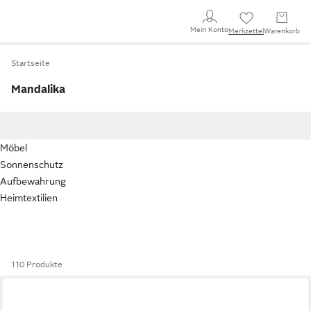
Mein Konto
Merkzettel
Warenkorb
Startseite
Mandalika
Möbel
Sonnenschutz
Aufbewahrung
Heimtextilien
110 Produkte