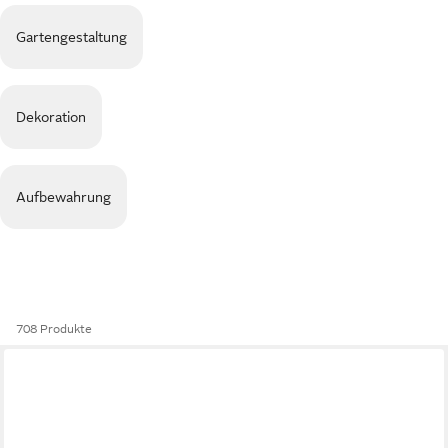
Gartengestaltung
Dekoration
Aufbewahrung
708 Produkte