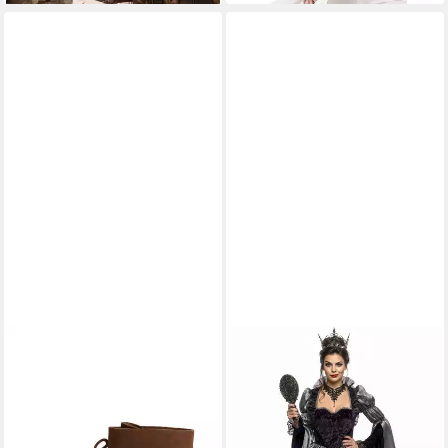
LEONARDO CARBONE
IN CHARACTER
Ritter-Kostüm Stiefel "Aurin"
Hexen-Kostüm Königin -
mit Stulpe, hochwertiges
Karneval Faschingskostüm
Veloursleder, robuste
Damen, Hochwertiges
Gummisohle
Märchenkostüm für