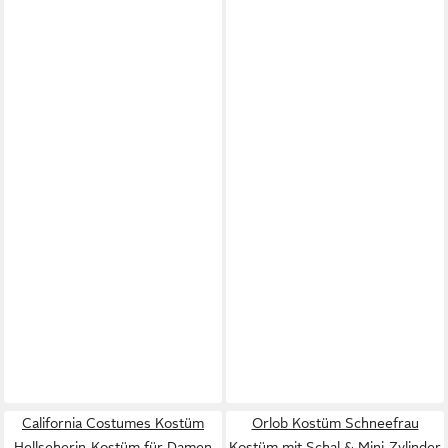
California Costumes Kostüm
Orlob Kostüm Schneefrau
Hellseherin-Kostüm für Damen
Kostüm mit Schal & Mini-Zylinder