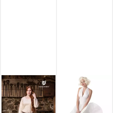
BURGSCHNEIDER
CALIFORNIA COSTUMES
Ritter-Kostüm Mittelalter
Kostüm Marylin Monroe
Kleid Typ Unterkleid Freya
Kostüm Lizenzkostüm weiß
38,49 €
Natur XXL
lieferbar - in 2-3 Werktagen bei dir
59,90 €
lieferbar - in 2-3 Werktagen bei dir