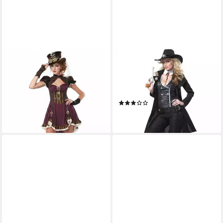
CALIFORNIA COSTUMES
CALIFORNIA COSTUMES
Kostüm Steampunk Lady
Kostüm Sheriff-Damenkostüm
Damenkostüm rot-braun-gold
Karnevalskostüm schwarz-
65,99 €
weiss
lieferbar - in 2-3 Werktagen bei dir
(1)
65,99 €
lieferbar - in 2-3 Werktagen bei dir