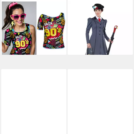
FIESTAS GUIRCA
METAMORPH
Kostüm, 90s Disco Outfit
Kostüm Englische Nanny
Neon Design Mit Style
Kostüm, Streng
Farbexplosion Karneval Look
erscheinendes Kotüm für
Par
magische Kindermädchen
18,95 €
71,49 €
lieferbar - in 5-6 Werktagen bei dir
lieferbar - in 2-3 Werktagen bei dir