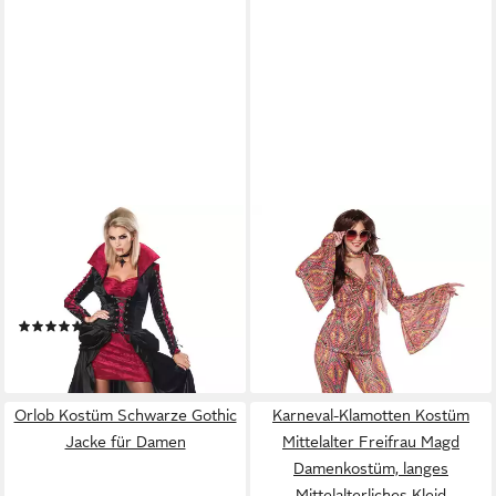
CALIFORNIA COSTUMES
CALIFORNIA COSTUMES
Kostüm Verführerisches
Kostüm Disco Damenkostüm
Vampir-Kostüm für Damen
70er bunt
54,99 €
Halloweenkostüm schwarz-rot
lieferbar - in 2-3 Werktagen bei dir
(2)
54,99 €
lieferbar - in 2-3 Werktagen bei dir
Orlob Kostüm Schwarze Gothic
Karneval-Klamotten Kostüm
Jacke für Damen
Mittelalter Freifrau Magd
Damenkostüm, langes
Mittelalterliches Kleid