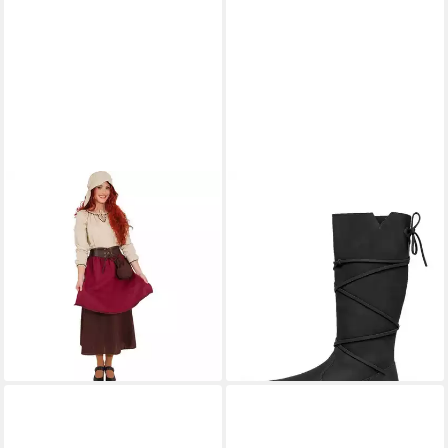
ORLOB
LEONARDO CARBONE
Kostüm Magd für Damen -
Wikinger-Kostüm Stiefel "Ole"
Mittelalterkostüm
aus Nubukleder,
51,95 €
handgefertigtes Nubuk,
lieferbar - in 2-3 Werktagen bei dir
rustikale Patina
139,90 €
lieferbar - in 2-3 Werktagen bei dir