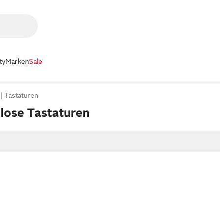
ty
Marken
Sale
Tastaturen
llose Tastaturen