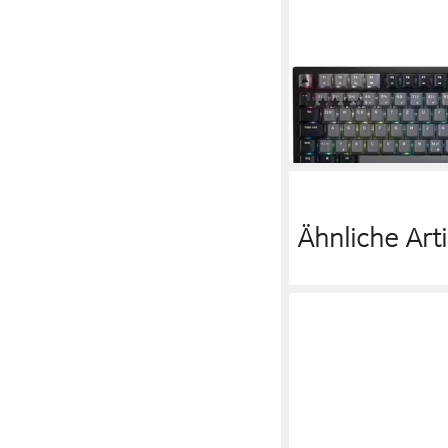
CORSAIR
K65 Plus Wireless Ga
(4)
196,90 €
lieferbar - in 5-6 Werktag
Ähnliche Arti