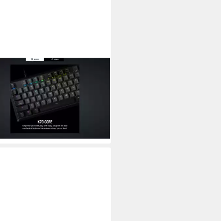
AIR
Core RGB Tastatur
90 €
rbar - in 5-6 Werktagen bei dir