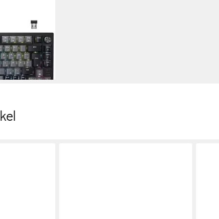
ming-Tastatur
en bei dir
kel