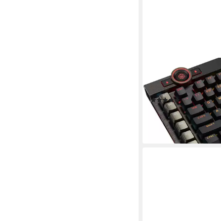
CORSAIR
K100 CORSAIR OPX 
Tastatur
(29)
ab 243,43 €
UVP
269,9
-10%
leider ausverkauft