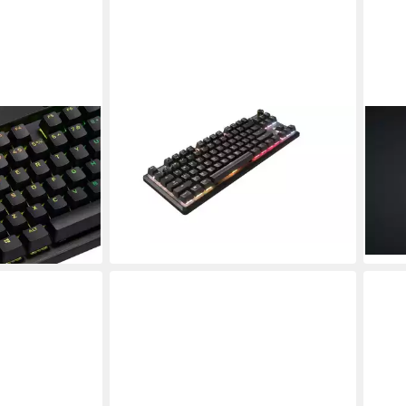
CORSAIR
CORS
Gaming-
K70 CORE TKL RGB Gaming-
K70 
139,
Tastatur (DE)
liefe
135,45 €
9 €
leider ausverkauft