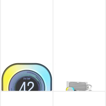
CORSAIR
CORSAIR
CPU Kühler iCUE LINK LCD
Gehäuselüfter H100I
ab 152,71 €
Module
in 3-4 Werktagen bei dir
269,68 €
in 5-6 Werktagen bei dir