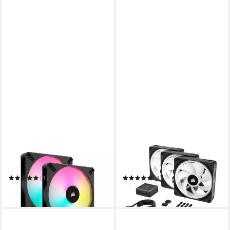
CORSAIR
CORSAIR
Gehäuselüfter iCUE AF140
Gehäuselüfter QX RGB
RGB ELITE 140-mm-PWM-
Series, iCUE LINK QX120
Lüfter 2er-Pack
RGB
(1)
(1)
239,69 €
ab 213,49 €
in 5-6 Werktagen bei dir
lieferbar in 2 Wochen