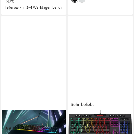
-37%
lieferbar - in 3-4 Werktagen bei dir
Sehr beliebt
RAZER
HYRICAN
Ornata V3 Gaming-Tastatur
Striker ST-GKB8115 (Anti-
(12)
Ghosting, Multimedia-Tasten,
ab 86,94 €