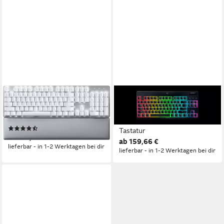
RAZER
RAZER
Pro Type Ultra ergonomische
BlackWidow V4 Low Profile
Tastatur
TKL HyperSpeed Gaming-
(3)
Tastatur
ab 157,88 €
ab 159,66 €
lieferbar - in 1-2 Werktagen bei dir
lieferbar - in 1-2 Werktagen bei dir