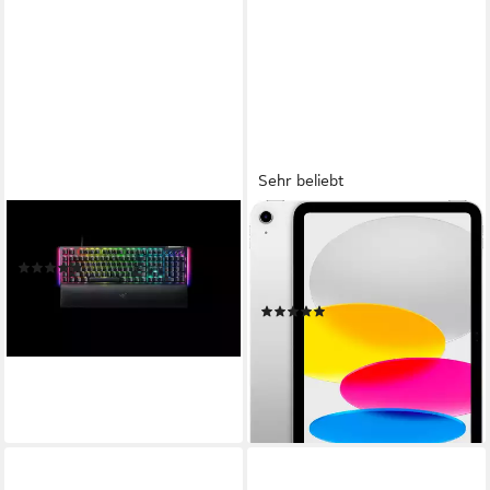
Sehr beliebt
RAZER
APPLE
BlackWidow V4 DE Tastatur
11" iPad Wi-Fi (2025) Tablet
(9)
(10,86", iPadOS)
187,00 €
Produktdatenblatt
lieferbar - in 2-3 Werktagen bei dir
(849)
ab 454,09 €
UVP
499,00 €
-9%
lieferbar in 4 Wochen