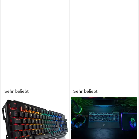
Sehr beliebt
Sehr beliebt
TITANWOLF
RAZER
mechanisches Keyboard, Anti-
Ornata V3 X Gaming-Tastatur
(28)
Ghosting, Kailh Blue, LED-
ab 43,90 €
UVP
59,99 €
Beleuchtung Gaming-Tastatur
-27%
(QWERTZ-Layout DE mit 105
lieferbar - in 1-2 Werktagen bei dir
(192)