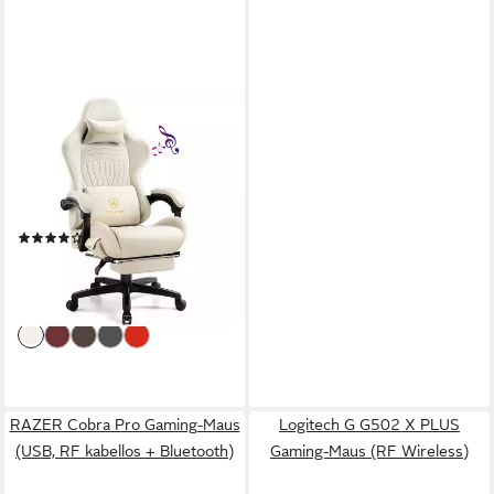
GTPLAYER
Gaming-Stuhl ergonomischer
Bürostuhl mit HIFI Stereo
Lautsprecher,
Verbindungsarmlehen
(180)
beeindrukende Klang-
149,99 €
UVP
329,99 €
atmosphäre
-55%
lieferbar - in 4-5 Werktagen bei dir
RAZER Cobra Pro Gaming-Maus
Logitech G G502 X PLUS
(USB, RF kabellos + Bluetooth)
Gaming-Maus (RF Wireless)