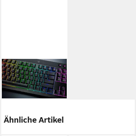
RAZER
BlackWidow V4 Low Profile
HyperSpeed Gaming-Tastatur
ab 184,73 €
lieferbar - in 1-2 Werktagen bei dir
Ähnliche Artikel