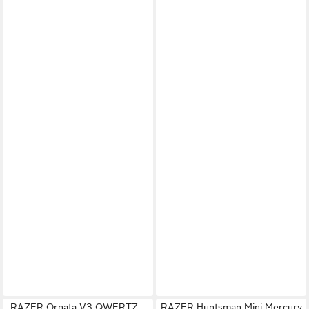
RAZER Ornata V3 QWERTZ –
RAZER Huntsman Mini Mercury