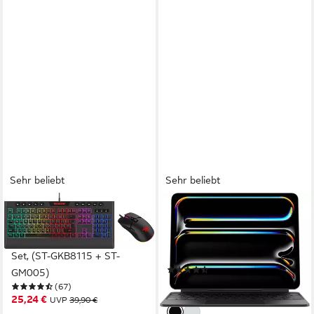
Sehr beliebt
Sehr beliebt
HYRICAN
APPLE
Striker Gaming Sparset Level
Magic Keyboard für 13" iPad
Bronze Tastatur- und Maus-
Pro (M4) Tastatur mit
Set, (ST-GKB8115 + ST-
Touchpad
(33)
GM005)
399,00 €
(67)
lieferbar - in 1-2 Werktagen bei dir
25,24 €
UVP
39,90 €