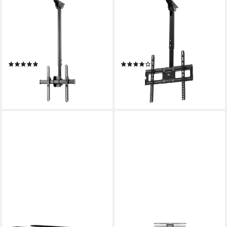
HAMA
MACLEAN
TV-Deckenhalterung TV
TV-Deckenhalterung MC-943,
Deckenhalterung Halter 81-
(bis 50,00 Zoll, Full Motion:
165 cm 32 -65 Zoll Neig- u.
schwenkbar / drehbar /
schwenkbar, (bis 65 Zoll)
neigbar / höhenverstellbar)
(16)
(4)
ab 119,99 €
36,15 €
UVP
55,00 €
lieferbar - in 2-3 Werktagen bei dir
-34%
lieferbar - in 2-3 Werktagen bei dir