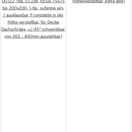
D0122, (bis 33 Zoll, VESA 75x75
Höhenvestellbar, extra lang)
bis 200x200, 1-tlg., sufenlos ein-
/ ausklappbar, Frontplatte in der
Höhe verstellbar, für Decke
Dachschräge, +/-45° schwenkbar,
von 265 - 400mm ausziehbar)