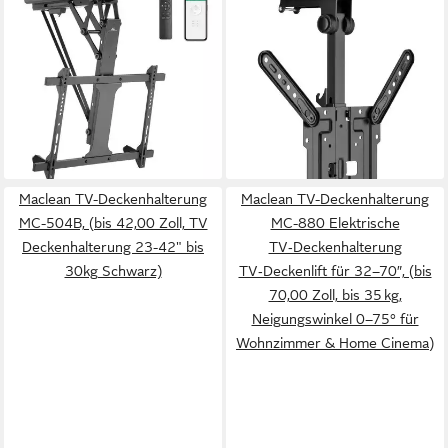
TV-Deckenhalterung MC-
TV-Deckenhalterung
880T, (bis 70,00 Zoll, Tuya
CM422L, (bis 55,00 Zoll,
elektrische TV-
Einklappbar, Unterbau-
Deckenhalterung 32"-70)
geeignet, für (Dach)Schrägen
271,00 €
34,99 €
UVP
415,00 €
geeignet)
lieferbar - in 2-3 Werktagen bei dir
-35%
lieferbar - in 2-3 Werktagen bei dir
Maclean TV-Deckenhalterung
Maclean TV-Deckenhalterung
MC-504B, (bis 42,00 Zoll, TV
MC-880 Elektrische
Deckenhalterung 23-42" bis
TV‑Deckenhalterung
30kg Schwarz)
TV‑Deckenlift für 32–70″, (bis
70,00 Zoll, bis 35 kg,
Neigungswinkel 0–75° für
Wohnzimmer & Home Cinema)