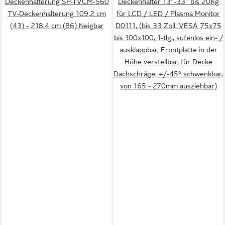
Deckenhalterung SP-TVCM-560
Deckenhalter 13"-33" bis 20Kg
TV-Deckenhalterung 109,2 cm
für LCD / LED / Plasma Monitor
(43) - 218,4 cm (86) Neigbar
D0111, (bis 33 Zoll, VESA 75x75
bis 100x100, 1-tlg., sufenlos ein- /
ausklappbar, Frontplatte in der
Höhe verstellbar, für Decke
Dachschräge, +/-45° schwenkbar,
von 165 - 270mm ausziehbar)