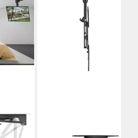
SPEAKA PROFESSIONAL
P-TVCM-560
TV-Wandhalterung SP-TVCM-580
09,2 cm (43) -
TV-Deckenhalterung 58,4 cm (23) -
139