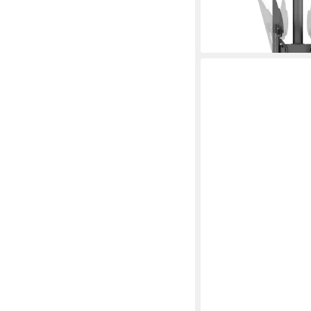
21
53,52 €
lieferbar - in 2-3 Werktag