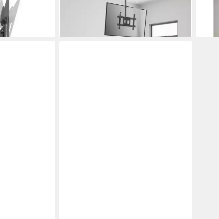
203
81,3
36,94 €
24,2
en bei dir
lieferbar - in 2-3 Werktagen bei dir
liefe