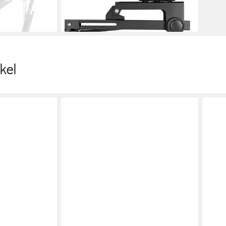
24,71 €
en bei dir
lieferbar - in 2-3 Werktagen bei dir
kel