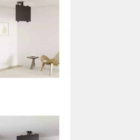
KA PROFESSIONAL
Wandhalterung SP-TVCM-530
eckenhalterung 33 cm (13) -