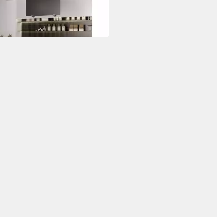
2 €
rbar - in 2-3 Werktagen bei dir