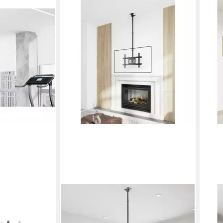
SPEAKA PROFESSIONAL
SPEA
P-TVCM-550
TV-Wandhalterung SP-TVCM-540
TV-
09,2 cm (43) -
TV-Deckenhalterung 94,0 cm (37) -
TV-D