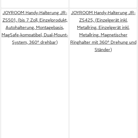
JOYROOM Handy-Halterung JR-
JOYROOM Handy-Halterung JR-
ZS501, (bis 7 Zoll, Einzelprodukt,
ZS425, (Einzelgerät inkl.
Autohalterung, Montagebasis,
Metallring, Einzelgerät inkl.
MagSafe-kompatibel, Dual-Mount-
Metallring, Magnetischer
System, 360° drehbar)
Ringhalter mit 360° Drehung und
Ständer)