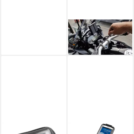
INTERPHONE
Smartphone-Halterung Riser
Halterung
19,43 €
in 4-5 Werktagen bei dir