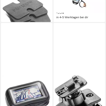
SM35
Galaxy S3
33,43 €
22,56 €
39,90 €
49,90 €
-16%
-55%
in 4-5 Werktagen bei dir
in 4-5 Werktagen bei dir
INTERPHONE
Smartphone-Halterung SMi
Halter
14,90 €
in 4-5 Werktagen bei dir