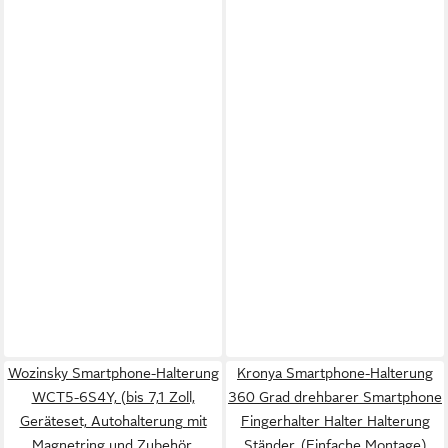
Wozinsky Smartphone-Halterung
Kronya Smartphone-Halterung
WCT5-6S4Y, (bis 7,1 Zoll,
360 Grad drehbarer Smartphone
Geräteset, Autohalterung mit
Fingerhalter Halter Halterung
Magnetring und Zubehör,
Ständer, (Einfache Montage)