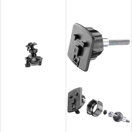
INTERPHONE
Smartphone-Halterung SM
Halter
14,90 €
in 4-5 Werktagen bei dir