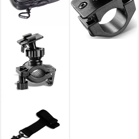
INTERPHONE
Smartphone-Halterung
SM43 Tasche
15,45 €
39,90 €
-61%
in 4-5 Werktagen bei dir