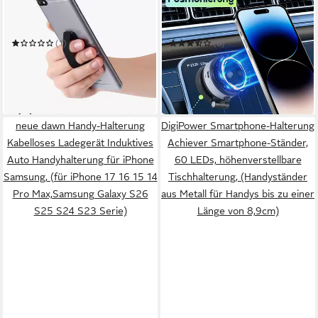
Handy-Halterung
Handy-Halterung Ultra-
Fingerhalterung Handy 3er
Starker Smartphone Halter
Set - Einhandbedienung mit
mit Vakuum-Saugnapf Akku
(1)
(6)
Band
130 mAh
5,99 €
29,99 €
UVP
7,99 €
UVP
59,95 €
(2,00 €/ 1 Stk)
-50%
-25%
in 2-3 Werktagen bei dir
in 3-4 Werktagen bei dir
neue dawn Handy-Halterung
DigiPower Smartphone-Halterung
Kabelloses Ladegerät Induktives
Achiever Smartphone-Ständer,
Auto Handyhalterung für iPhone
60 LEDs, höhenverstellbare
Samsung, (für iPhone 17 16 15 14
Tischhalterung, (Handyständer
Pro Max,Samsung Galaxy S26
aus Metall für Handys bis zu einer
S25 S24 S23 Serie)
Länge von 8,9cm)