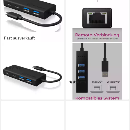
Fast ausverkauft
ICY BOX
ICY BOX
IB-HUB1426-CPD Netzwerk-
USB-Verteiler ICY BOX IB-
Switch
HUB1419-LAN USB-Hub 4
(1)
Port USB-A, RJ45 USB 3.1
ab 37,77 €
Gen1 5 GBit/
lieferbar - in 2-3 Werktagen bei dir
(1)
ab 35,27 €
lieferbar - in 2-3 Werktagen bei dir