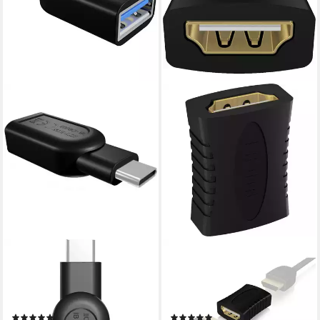
ICY BOX
ICY BOX
ICY BOX USB 3.2 Gen 1
ICY BOX IB-CB005 HDMI
Adapter, USB-C Stecker >
Kupplung Buchse > Buchse
Computer-Kabel
Audio- & Video-Adapter
(9)
(6)