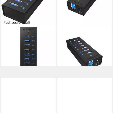
Fast ausverkauft
ICY BOX
ICY BOX
ICY BOX IB-AC6110, USB-
IB-AC618 7-Port USB 3.0 Hub
Hub, (10x USB 3.0, inkl.
Aluminium Netzwerk-Switch
ab 60,97 €
Computer-Adapter
lieferbar - in 2-3 Werktagen bei dir
ab 76,54 €
lieferbar - in 2-3 Werktagen bei dir