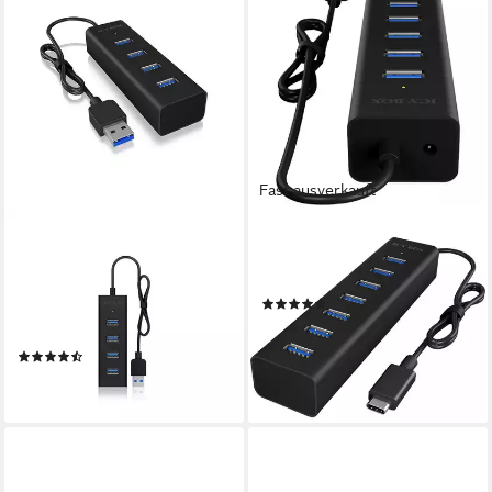
Fast ausverkauft
ICY BOX
ICY BOX
IB-HUB1409-U3 USB-
IB-HUB1700-C3, USB-Hub
Adapter, 4 Port Hub mit USB
Computer-Adapter
(5)
3.0 Type-A Anschluss, für
ab 44,39 €
Windows Linux macOS 9
lieferbar - in 2-3 Werktagen bei dir
(26)
ab 23,59 €
lieferbar - in 2-3 Werktagen bei dir