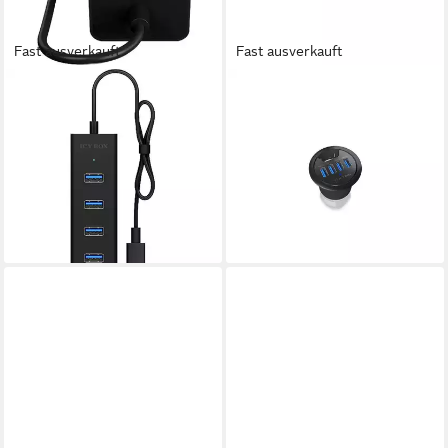
Fast ausverkauft
Fast ausverkauft
ICY BOX
ICY BOX
ICY BOX IB-HUB1409-C3,
IB-Hub1403 USB-Adapter, 4
USB-Hub, (USB-C) Computer-
Port Hub mit USB 3.0 Type-A,
Adapter
Tischmontage, Rundes
ab 28,61 €
Gehäuse
lieferbar - in 2-3 Werktagen bei dir
46,30 €
lieferbar - in 9-11 Werktagen bei
dir