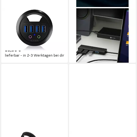
ICY BOX
ICY BOX
IB-HUB1403 USB-Adapter, 4
Laptop-Dockingstation ICY
Port Tisch-Hub mit USB Type-
BOX IB-HUB1424-C3, USB-
A Anschluss, 5 V, 120 cm
Hub
30,02 €
Kabel
lieferbar - in 4-5 Werktagen bei dir
35,90 €
lieferbar - in 2-3 Werktagen bei dir