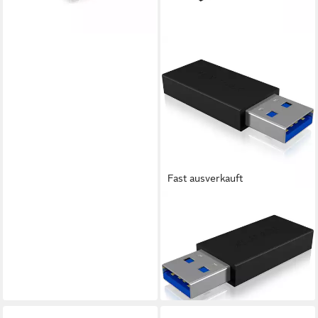
lieferbar - in 4-5 Werktagen bei dir
Fast ausverkauft
ICY BOX
Laptop-Dockingstation ICY
BOX USB 3.2 Gen 2 Adapter
IB-CB015, USB-A
29,56 €
lieferbar - in 3-4 Werktagen bei dir