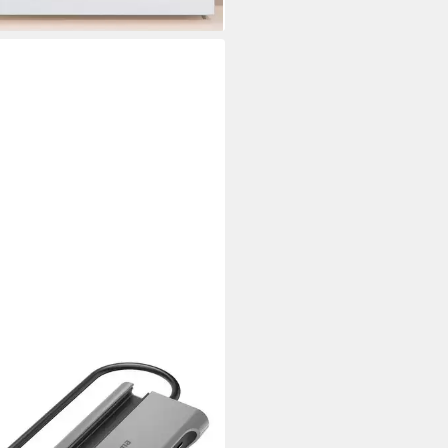
rbar - in 2-3 Werktagen bei dir
M1, M2, Dell, HP, Lenovo,
ows-Laptops und USB-C-
te, RJ45-Gigabit-Ethernet
0 Mbit/s), USB-C 3.2 Gen 2 (10
/s)