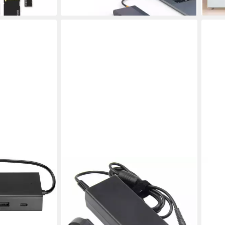
liefe
Air, 
Wind
Gerä
(100
Gbit