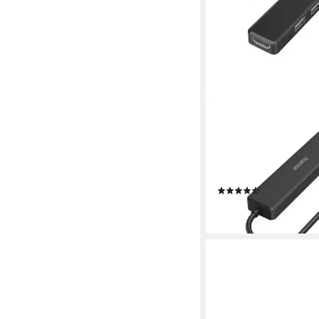
HAMA
USB-C Hub Multiport, 
USB A, USB C, HDMI™
Laptop USB-Adapter 
HDMI, USB Typ A, US
(7)
ab 34,99 €
lieferbar - in 2-3 Werktag