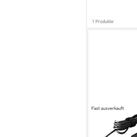
1 Produkte
Fast ausverkauft
LENOVO
USB-C 45W AC Adapt
USB-C