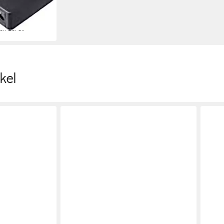
en bei dir
kel