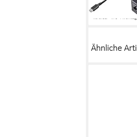
25,99 €
UVP
39,99 €
-35%
lieferbar - in 3-4 Werktag
Ähnliche Arti